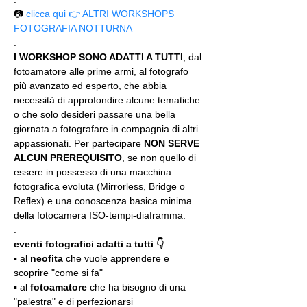
📷 
clicca qui 👉 ALTRI WORKSHOPS 
FOTOGRAFIA NOTTURNA
.
I WORKSHOP SONO ADATTI A TUTTI
, dal 
fotoamatore alle prime armi, al fotografo 
più avanzato ed esperto, che abbia 
necessità di approfondire alcune tematiche 
o che solo desideri passare una bella 
giornata a fotografare in compagnia di altri 
appassionati. Per partecipare 
NON SERVE 
ALCUN PREREQUISITO
, se non quello di 
essere in possesso di una macchina 
fotografica evoluta (Mirrorless, Bridge o 
Reflex) e una conoscenza basica minima 
della fotocamera ISO-tempi-diaframma.
.
eventi fotografici adatti a tutti 👇
▪️ al 
neofita
 che vuole apprendere e 
scoprire "come si fa"
▪️ al 
fotoamatore
 che ha bisogno di una 
"palestra" e di perfezionarsi