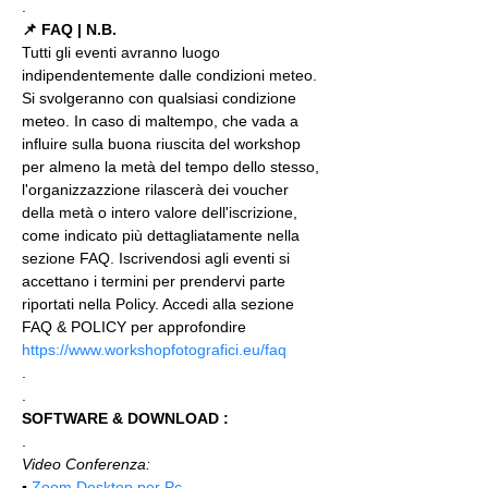
.
📌 FAQ | N.B.
Tutti gli eventi avranno luogo 
indipendentemente dalle condizioni meteo. 
Si svolgeranno con qualsiasi condizione 
meteo. In caso di maltempo, che vada a 
influire sulla buona riuscita del workshop 
per almeno la metà del tempo dello stesso, 
l'organizzazzione rilascerà dei voucher 
della metà o intero valore dell'iscrizione, 
come indicato più dettagliatamente nella 
sezione FAQ. Iscrivendosi agli eventi si 
accettano i termini per prendervi parte 
riportati nella Policy. Accedi alla sezione 
FAQ & POLICY per approfondire 
https://www.workshopfotografici.eu/faq
.
.
SOFTWARE & DOWNLOAD :
.
Video Conferenza:
▪️ 
Zoom Desktop per Pc