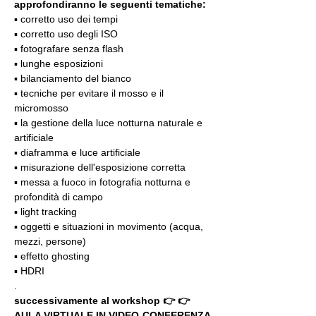
approfondiranno le seguenti tematiche:
▪️ corretto uso dei tempi
▪️ corretto uso degli ISO
▪️ fotografare senza flash
▪️ lunghe esposizioni
▪️ bilanciamento del bianco
▪️ tecniche per evitare il mosso e il 
micromosso
▪️ la gestione della luce notturna naturale e 
artificiale
▪️ diaframma e luce artificiale
▪️ misurazione dell'esposizione corretta
▪️ messa a fuoco in fotografia notturna e 
profondità di campo
▪️ light tracking
▪️ oggetti e situazioni in movimento (acqua, 
mezzi, persone)
▪️ effetto ghosting
▪️ HDRI
.
successivamente al workshop 👉 👉 
AULA VIRTUALE IN VIDEO-CONFERENZA