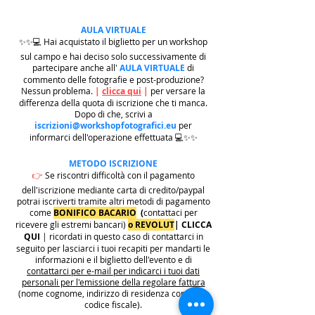
AULA VIRTUALE
✨✨💻 Hai acquistato il biglietto per un workshop
sul campo e hai deciso solo successivamente di
partecipare anche all'
AULA VIRTUALE
di
commento delle fotografie e post-produzione?
Nessun problema.
|
clicca qui
|
per versare la
differenza della quota di iscrizione che ti manca.
Dopo di che, scrivi a
iscrizioni@workshopfotografici.eu
per
informarci dell'operazione effettuata 💻✨✨
METODO ISCRIZIONE
👉
Se riscontri difficoltà con il pagamento
dell'iscrizione mediante carta di credito/paypal
potrai iscriverti tramite altri metodi di pagamento
come
BONIFICO BACARIO
(
contattaci per
ricevere gli estremi bancari)
o REVOLUT
|
CLICCA
QUI
| ricordati in questo caso di contattarci in
seguito per lasciarci i tuoi recapiti per mandarti le
informazioni e il biglietto dell'evento e di
contattarci per e-mail per indicarci i tuoi dati
personali per l'emissione della regolare fattura
(nome cognome, indirizzo di residenza con cap e
codice fiscale).