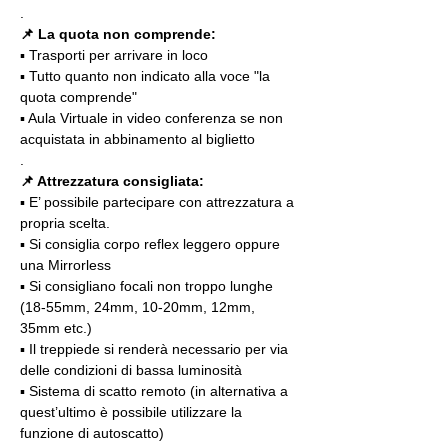
.
📌 La quota non comprende:
▪️ Trasporti per arrivare in loco
▪️ Tutto quanto non indicato alla voce "la 
quota comprende"
▪️ Aula Virtuale in video conferenza se non 
acquistata in abbinamento al biglietto
.
📌 Attrezzatura consigliata:
▪️ E’ possibile partecipare con attrezzatura a 
propria scelta.
▪️ Si consiglia corpo reflex leggero oppure 
una Mirrorless
▪️ Si consigliano focali non troppo lunghe 
(18-55mm, 24mm, 10-20mm, 12mm, 
35mm etc.)
▪️ Il treppiede si renderà necessario per via 
delle condizioni di bassa luminosità
▪️ Sistema di scatto remoto (in alternativa a 
quest’ultimo è possibile utilizzare la 
funzione di autoscatto)