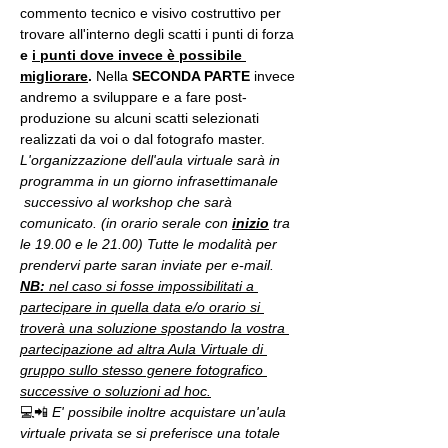
commento tecnico e visivo costruttivo per 
trovare all'interno degli scatti i punti di forza 
e 
i punti dove invece è possibile 
migliorare
. 
Nella 
SECONDA PARTE 
invece 
andremo a sviluppare e a fare post-
produzione su alcuni scatti selezionati 
realizzati da voi o dal fotografo master.
L'organizzazione dell'aula virtuale sarà in 
programma in un giorno infrasettimanale 
 successivo al workshop che sarà 
comunicato. (in orario serale con 
inizio
 tra 
le 19.00 e le 21.00) Tutte le modalità per 
prendervi parte saran inviate per e-mail.
NB:
 nel caso si fosse impossibilitati a 
partecipare in quella data e/o orario si 
troverà una soluzione spostando la vostra 
partecipazione ad altra Aula Virtuale di 
gruppo sullo stesso genere fotografico 
successive o soluzioni ad hoc.
💻📲 
E' possibile inoltre acquistare un'aula 
virtuale privata se si preferisce una totale 