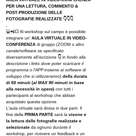
PER UNA LETTURA, COMMENTO & 
POST-PRODUZIONE DELLE 
FOTOGRAFIE REALIZZATE 👇👇👇
.
💻📲💥 Al workshop sul campo è possibile 
integrare un' 
AULA VIRTUALE IN VIDEO-
CONFERENZA
 di gruppo (ZOOM o altro 
canale/software se specificato 
diversamente all'iscrizione 
👇
in fondo alla 
descrizione i links dove poter scaricare il 
programma o l'APP insieme ai software di 
sviluppo che si utilizzeranno
) 
della durata 
di 60 minuti (
al MAX 90 minuti in base 
alla necessità in opera
) 
con tutti i 
partecipanti al workshop che abbian 
acquistato questa opzione.
L'aula virtuale sarà divisa in due parti. Il 
fine della 
PRIMA PARTE 
sarà la 
visone e 
la lettura delle fotografie realizzate
e 
selezionate
 da ognuno durante il 
workshop, per ricevere un feedback e un 