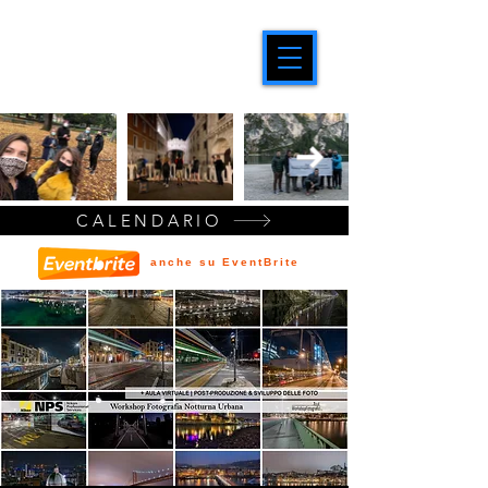
CALENDARIO
anche su EventBrite