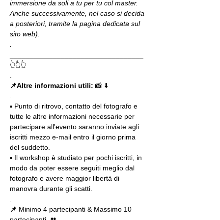
immersione da soli a tu per tu col master. 
Anche successivamente, nel caso si decida 
a posteriori, tramite la pagina dedicata sul 
sito web).
.
__________________________________
👆👆👆
.
📌Altre informazioni utili: 
📸 ⬇️
.
▪️ Punto di ritrovo, contatto del fotografo e 
tutte le altre informazioni necessarie per 
partecipare all'evento saranno inviate agli 
iscritti mezzo e-mail entro il giorno prima 
del suddetto.
▪️ Il workshop è studiato per pochi iscritti, in 
modo da poter essere seguiti meglio dal 
fotografo e avere maggior libertà di 
manovra durante gli scatti.
.
📌
 Minimo 4 partecipanti & Massimo 10 
partecipanti  👥