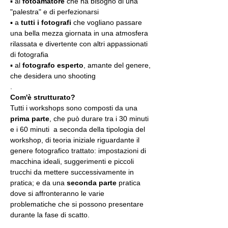
▪️ al 
fotoamatore
 che ha bisogno di una 
"palestra" e di perfezionarsi
▪️ a 
tutti i fotografi
 che vogliano passare 
una bella mezza giornata in una atmosfera 
rilassata e divertente con altri appassionati 
di fotografia
▪️ al 
fotografo esperto
, amante del genere, 
che desidera uno shooting
.
Com'è strutturato?
Tutti i workshops sono composti da una 
prima parte
, che può durare tra i 30 minuti 
e i 60 minuti  a seconda della tipologia del 
workshop, di teoria iniziale riguardante il 
genere fotografico trattato: impostazioni di 
macchina ideali, suggerimenti e piccoli 
trucchi da mettere successivamente in 
pratica; e da una 
seconda parte
 pratica 
dove si affronteranno le varie 
problematiche che si possono presentare 
durante la fase di scatto.