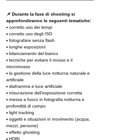
📌 Durante la fase di shooting si 
approfondiranno le seguenti tematiche:
▪️ corretto uso dei tempi
▪️ corretto uso degli ISO
▪️ fotografare senza flash
▪️ lunghe esposizioni
▪️ bilanciamento del bianco
▪️ tecniche per evitare il mosso e il 
micromosso
▪️ la gestione della luce notturna naturale e 
artificiale
▪️ diaframma e luce artificiale
▪️ misurazione dell'esposizione corretta
▪️ messa a fuoco in fotografia notturna e 
profondità di campo
▪️ light tracking
▪️ oggetti e situazioni in movimento (acqua, 
mezzi, persone)
▪️ effetto ghosting
▪️ HDRI