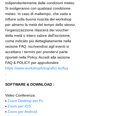
indipendentemente dalle condizioni meteo. 
Si svolgeranno con qualsiasi condizione 
meteo. In caso di maltempo, che vada a 
influire sulla buona riuscita del workshop 
per almeno la metà del tempo dello stesso, 
l'organizzazzione rilascerà dei voucher 
della metà o intero valore dell'iscrizione, 
come indicato più dettagliatamente nella 
sezione FAQ. Iscrivendosi agli eventi si 
accettano i termini per prendervi parte 
riportati nella Policy. Accedi alla sezione 
FAQ & POLICY per approfondire 
https://www.workshopfotografici.eu/faq
.
.
SOFTWARE & DOWNLOAD :
.
Video Conferenza:
▪️ 
Zoom Desktop per Pc
▪️ 
Zoom per IOS
▪️ 
Zoom per Android