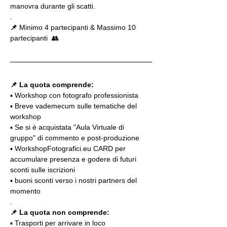
manovra durante gli scatti.
.
📌
 Minimo 4 partecipanti & Massimo 10 
partecipanti  👥
📌 La quota comprende:
▪️ Workshop con fotografo professionista
▪️ Breve vademecum sulle tematiche del 
workshop
▪️ Se si è acquistata "Aula Virtuale di 
gruppo" di commento e post-produzione
▪️ WorkshopFotografici.eu CARD per 
accumulare presenza e godere di futuri 
sconti sulle iscrizioni
▪️ buoni sconti verso i nostri partners del 
momento
.
📌 La quota non comprende:
▪️ Trasporti per arrivare in loco