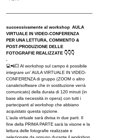
successivamente al workshop  AULA 
VIRTUALE IN VIDEO-CONFERENZA
PER UNA LETTURA, COMMENTO & 
POST-PRODUZIONE DELLE 
FOTOGRAFIE REALIZZATE 👇👇👇
.
💻📲💥 Al workshop sul campo è possibile 
integrare un' AULA VIRTUALE IN VIDEO-
CONFERENZA di gruppo (ZOOM o altro 
canale/software che in sostituzione verrà 
comunicato) della durata di 120 minuti (in 
base alla necessità in opera) con tutti i 
partecipanti al workshop che abbiano 
acquistato questa opzione.
L'aula virtuale sarà divisa in due parti. Il 
fine della PRIMA PARTE sarà la visone e la 
lettura delle fotografie realizzate e 
selezionate da ognuno durante il workshop, 