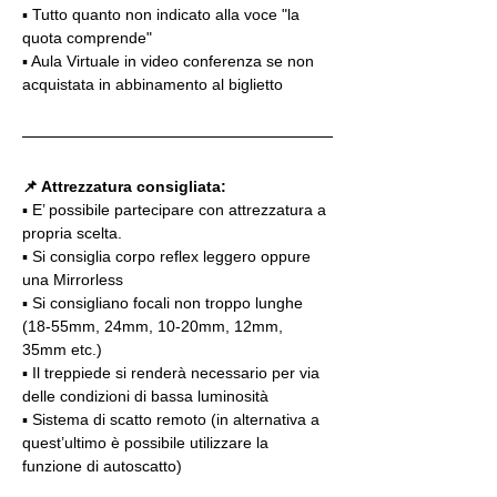
▪️ Tutto quanto non indicato alla voce "la 
quota comprende"
▪️ Aula Virtuale in video conferenza se non 
acquistata in abbinamento al biglietto
📌 Attrezzatura consigliata:
▪️ E’ possibile partecipare con attrezzatura a 
propria scelta.
▪️ Si consiglia corpo reflex leggero oppure 
una Mirrorless
▪️ Si consigliano focali non troppo lunghe 
(18-55mm, 24mm, 10-20mm, 12mm, 
35mm etc.)
▪️ Il treppiede si renderà necessario per via 
delle condizioni di bassa luminosità
▪️ Sistema di scatto remoto (in alternativa a 
quest’ultimo è possibile utilizzare la 
funzione di autoscatto)