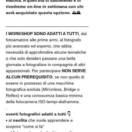
mattina. A quell'ora ci saluteremo e ci 
rivedremo on-line in settimana con chi 
avrà acquistato questa opzione. ⛰🌄
I WORKSHOP SONO ADATTI A TUTTI
, dal 
fotoamatore alle prime armi, al fotografo 
più avanzato ed esperto, che abbia 
necessità di approfondire alcune tematiche 
o che solo desideri passare una bella 
giornata a fotografare in compagnia di altri 
appassionati. Per partecipare 
NON SERVE 
ALCUN PREREQUISITO
, se non quello di 
essere in possesso di una macchina 
fotografica evoluta (Mirrorless, Bridge o 
Reflex) e una conoscenza basica minima 
della fotocamera ISO-tempi-diaframma.
.
eventi fotografici adatti a tutti 👇
▪️ al 
neofita
 che vuole apprendere e 
scoprire "come si fa"