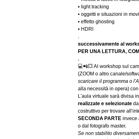
▪️ light tracking
▪️ oggetti e situazioni in m
▪️ effetto ghosting
▪️ HDRI
.
successivamente al wo
PER UNA LETTURA, COM
.
💻📲💥 Al workshop sul camp
(ZOOM o altro canale/softwar
scaricare il programma o l'A
alla necessità in opera) con
L'aula virtuale sarà divisa in 
realizzate
e selezionate
 da
costruttivo per trovare all'int
SECONDA PARTE 
invece 
o dal fotografo master.
Se non stabilito diversament