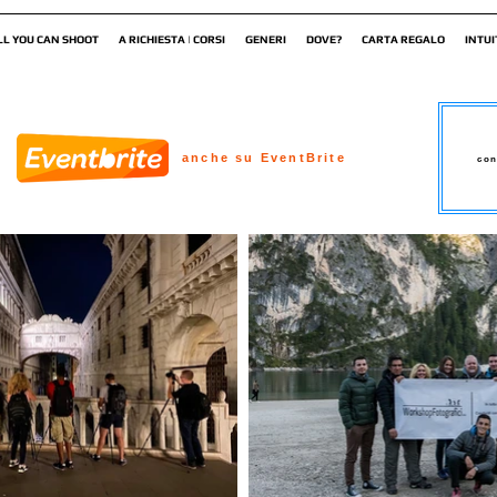
LL YOU CAN SHOOT
A RICHIESTA | CORSI
GENERI
DOVE?
CARTA REGALO
INTUI
anche su EventBrite
con