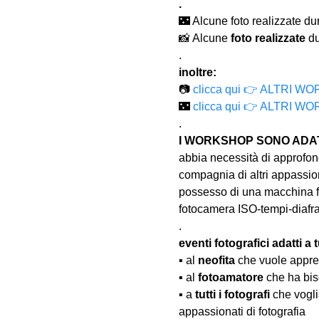
.
🌃 Alcune foto realizzate dur
📸 Alcune 
foto realizzate
 d
.
inoltre:
📷 
clicca qui 👉 ALTRI
🌃 
clicca qui 👉 ALTRI 
.
I WORKSHOP SONO ADATT
abbia necessità di approfond
compagnia di altri appassion
possesso di una macchina fo
fotocamera ISO-tempi-diaf
.
eventi fotografici adatti a tu
▪️ al 
neofita
 che vuole appre
▪️ al 
fotoamatore
 che ha bis
▪️ a 
tutti i fotografi
 che vogl
appassionati di fotografia