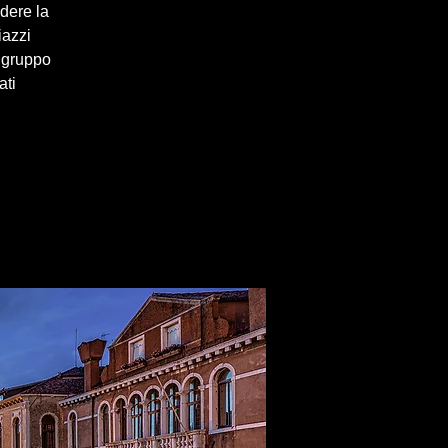
ndere la
iazzi
 gruppo
ati