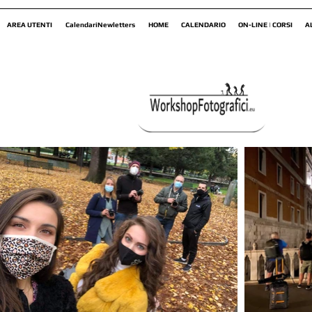
AREA UTENTI
CalendariNewletters
HOME
CALENDARIO
ON-LINE | CORSI
A