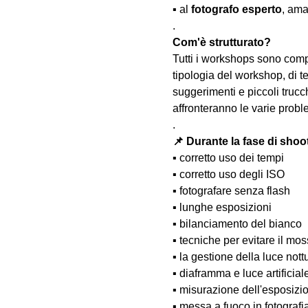
▪️ al 
fotografo esperto
, ama
.
Com'è strutturato?
Tutti i workshops sono comp
tipologia del workshop, di te
suggerimenti e piccoli trucc
affronteranno le varie probl
.
📌 Durante la fase di shoo
▪️ corretto uso dei tempi
▪️ corretto uso degli ISO
▪️ fotografare senza flash
▪️ lunghe esposizioni
▪️ bilanciamento del bianco
▪️ tecniche per evitare il m
▪️ la gestione della luce nott
▪️ diaframma e luce artificial
▪️ misurazione dell'esposizi
▪️ messa a fuoco in fotograf