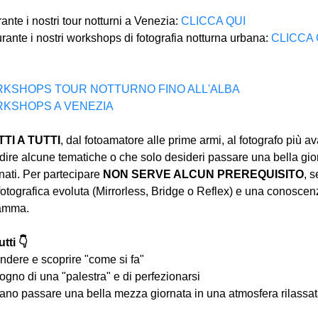
ante i nostri tour notturni a Venezia: 
CLICCA QUI
urante i nostri workshops di fotografia notturna urbana: 
CLICCA 
 WORKSHOPS TOUR NOTTURNO FINO ALL'ALBA
WORKSHOPS A VENEZIA
I A TUTTI
, dal fotoamatore alle prime armi, al fotografo più a
ire alcune tematiche o che solo desideri passare una bella gior
ati. Per partecipare 
NON SERVE ALCUN PREREQUISITO
, s
tografica evoluta (Mirrorless, Bridge o Reflex) e una conoscen
ramma.
tti 👇
ndere e scoprire "come si fa"
ogno di una "palestra" e di perfezionarsi
iano passare una bella mezza giornata in una atmosfera rilassata 