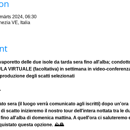
ion
 märts 2024, 06:30
ezia VE, Italia
nt
vaporetto delle due isole da tarda sera fino all'alba; condotto
LA VIRTUALE (facoltativa) in settimana in video-conferenza
roduzione degli scatti selezionati

to sera (il luogo verrà comunicato agli iscritti) dopo un'ora c
di scatto inizieremo il nostro tour dell'intera nottata tra le d
ino all'alba di domenica mattina. A quell'ora ci saluteremo e
quistato questa opzione. ⛰🌄