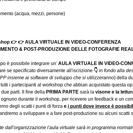
ovimento (acqua, mezzi, persone)
rkshop 👉 👉 AULA VIRTUALE IN VIDEO-CONFERENZA
MENTO & POST-PRODUZIONE DELLE FOTOGRAFIE REALIZ
o è possibile integrare un' 
AULA VIRTUALE IN VIDEO-CO
e se specificato diversamente all'iscrizione 
👇
in fondo alla des
PP insieme ai software di sviluppo che si utilizzeranno
) della d
 tutti i partecipanti al workshop che abbian acquistato questa op
due parti. Il fine della 
PRIMA PARTE 
sarà la 
visone e la lettur
 ognuno durante il workshop, per ricevere un feedback e un com
erno degli scatti i punti di forza 
e 
i punti dove invece è possibi
andremo a sviluppare e a fare post-produzione su alcuni scatti se
e dall'organizzazione l'aula virtuale sarà in programma normalm