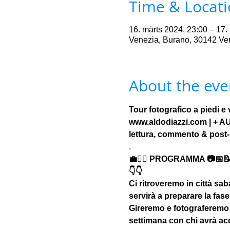
Time & Locat
16. märts 2024, 23:00 – 17.
Venezia, Burano, 30142 Ven
About the eve
Tour fotografico a piedi e 
www.aldodiazzi.com | + AU
lettura, commento & post-p
.
💼🚶‍♂️ PROGRAMMA 📷📅
👇👇
Ci ritroveremo in città saba
servirà a preparare la fase 
Gireremo e fotograferemo f
settimana con chi avrà ac