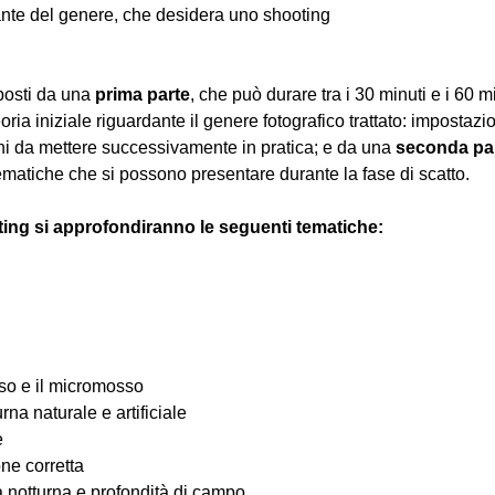
nte del genere, che desidera uno shooting
osti da una 
prima parte
, che può durare tra i 30 minuti e i 60 m
oria iniziale riguardante il genere fotografico trattato: impostazi
hi da mettere successivamente in pratica; e da una 
seconda pa
ematiche che si possono presentare durante la fase di scatto.
ting si approfondiranno le seguenti tematiche:
osso e il micromosso
urna naturale e artificiale
e
one corretta
ia notturna e profondità di campo