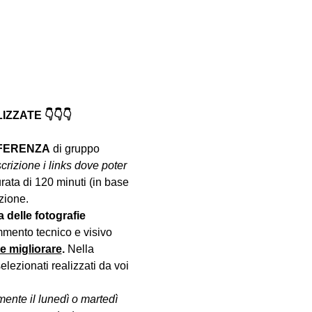
ZATE 👇👇👇
NFERENZA
 di gruppo 
crizione i links dove poter 
urata di 120 minuti (in base 
zione.
a delle fotografie 
mento tecnico e visivo 
le migliorare
. 
Nella 
lezionati realizzati da voi 
ente il lunedì o martedì 