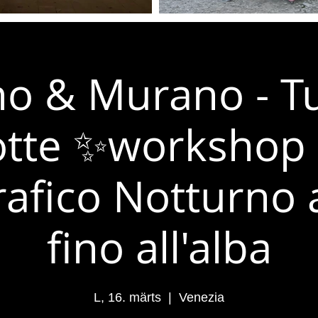
o & Murano - Tu
tte ✨workshop 
afico Notturno 
fino all'alba
L, 16. märts
  |  
Venezia