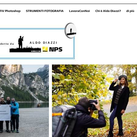
TIV Photoshop
STRUMENTI FOTOGRAFIA
LavoraConNoi
Chi è Aldo Diazzi?
di più
ALDO DIAZZI
dotto da