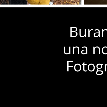
Buran
una no
Fotogr