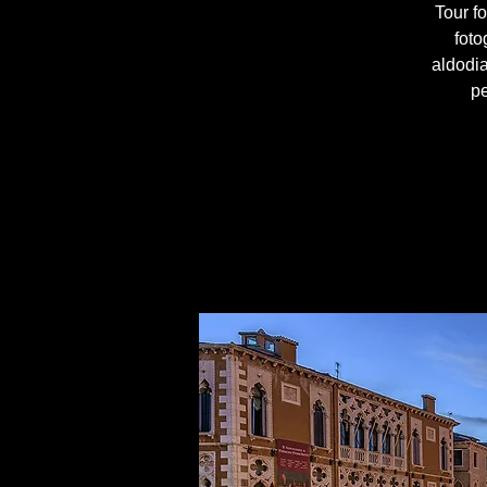
Tour fo
foto
aldodi
pe