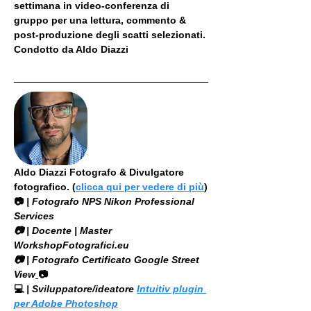
settimana in video-conferenza di 
gruppo per una lettura, commento & 
post-produzione degli scatti selezionati. 
Condotto da Aldo Diazzi
Aldo Diazzi Fotografo & Divulgatore 
fotografico. (
clicca qui per vedere di più
)
📷
 | Fotografo NPS Nikon Professional 
Services
​📷 | Docente | Master 
WorkshopFotografici.eu
📷 | Fotografo Certificato Google Street 
View
📷
💻
 | Sviluppatore/ideatore 
Intuitiv plugin 
per Adobe Photoshop