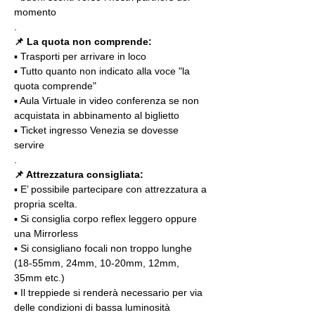
momento
.
📌 La quota non comprende:
▪️ Trasporti per arrivare in loco
▪️ Tutto quanto non indicato alla voce "la 
quota comprende"
▪️ Aula Virtuale in video conferenza se non 
acquistata in abbinamento al biglietto
▪️ Ticket ingresso Venezia se dovesse 
servire
.
📌 Attrezzatura consigliata:
▪️ E’ possibile partecipare con attrezzatura a 
propria scelta.
▪️ Si consiglia corpo reflex leggero oppure 
una Mirrorless
▪️ Si consigliano focali non troppo lunghe 
(18-55mm, 24mm, 10-20mm, 12mm, 
35mm etc.)
▪️ Il treppiede si renderà necessario per via 
delle condizioni di bassa luminosità