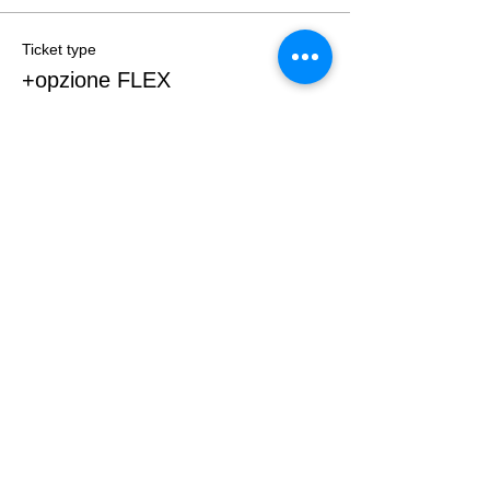
Ticket type
+opzione FLEX
More info
Price
€15.00
+€0.38 ticket service fee
Quantity
Total
€0.00
Checkout