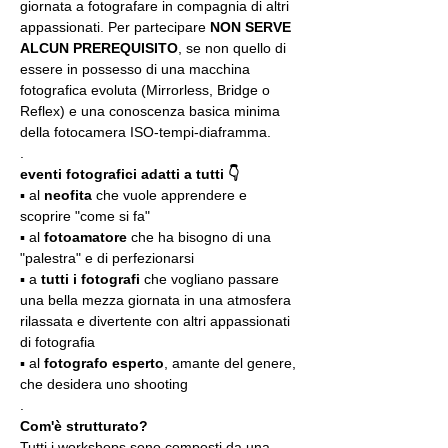
giornata a fotografare in compagnia di altri 
appassionati. Per partecipare 
NON SERVE 
ALCUN PREREQUISITO
, se non quello di 
essere in possesso di una macchina 
fotografica evoluta (Mirrorless, Bridge o 
Reflex) e una conoscenza basica minima 
della fotocamera ISO-tempi-diaframma.
.
eventi fotografici adatti a tutti 👇
▪️ al 
neofita
 che vuole apprendere e 
scoprire "come si fa"
▪️ al 
fotoamatore
 che ha bisogno di una 
"palestra" e di perfezionarsi
▪️ a 
tutti i fotografi
 che vogliano passare 
una bella mezza giornata in una atmosfera 
rilassata e divertente con altri appassionati 
di fotografia
▪️ al 
fotografo esperto
, amante del genere, 
che desidera uno shooting
.
Com'è strutturato?
Tutti i workshops sono composti da una 