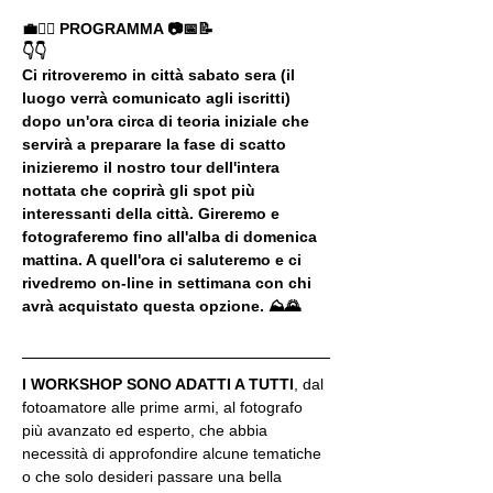
💼🚶‍♂️ PROGRAMMA 📷📅📝
👇👇
Ci ritroveremo in città sabato sera (il 
luogo verrà comunicato agli iscritti) 
dopo un'ora circa di teoria iniziale che 
servirà a preparare la fase di scatto 
inizieremo il nostro tour dell'intera 
nottata che coprirà gli spot più 
interessanti della città. Gireremo e 
fotograferemo fino all'alba di domenica 
mattina. A quell'ora ci saluteremo e ci 
rivedremo on-line in settimana con chi 
avrà acquistato questa opzione. ⛰🌄
I WORKSHOP SONO ADATTI A TUTTI
, dal 
fotoamatore alle prime armi, al fotografo 
più avanzato ed esperto, che abbia 
necessità di approfondire alcune tematiche 
o che solo desideri passare una bella 