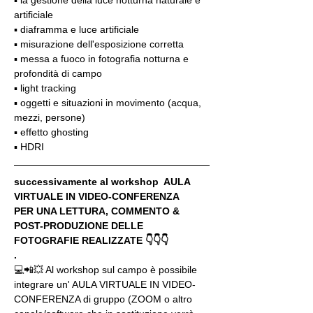
artificiale
▪️ diaframma e luce artificiale
▪️ misurazione dell'esposizione corretta
▪️ messa a fuoco in fotografia notturna e 
profondità di campo
▪️ light tracking
▪️ oggetti e situazioni in movimento (acqua, 
mezzi, persone)
▪️ effetto ghosting
▪️ HDRI
successivamente al workshop  AULA 
VIRTUALE IN VIDEO-CONFERENZA
PER UNA LETTURA, COMMENTO & 
POST-PRODUZIONE DELLE 
FOTOGRAFIE REALIZZATE 👇👇👇
.
💻📲💥 Al workshop sul campo è possibile 
integrare un' AULA VIRTUALE IN VIDEO-
CONFERENZA di gruppo (ZOOM o altro 