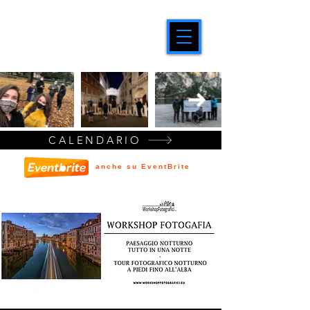
CALENDARIO
anche su EventBrite