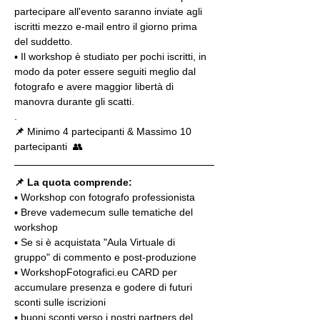
partecipare all'evento saranno inviate agli 
iscritti mezzo e-mail entro il giorno prima 
del suddetto.
▪️ Il workshop è studiato per pochi iscritti, in 
modo da poter essere seguiti meglio dal 
fotografo e avere maggior libertà di 
manovra durante gli scatti.
.
📌
 Minimo 4 partecipanti & Massimo 10 
partecipanti  👥
📌 La quota comprende:
▪️ Workshop con fotografo professionista
▪️ Breve vademecum sulle tematiche del 
workshop
▪️ Se si è acquistata "Aula Virtuale di 
gruppo" di commento e post-produzione
▪️ WorkshopFotografici.eu CARD per 
accumulare presenza e godere di futuri 
sconti sulle iscrizioni
▪️ buoni sconti verso i nostri partners del 