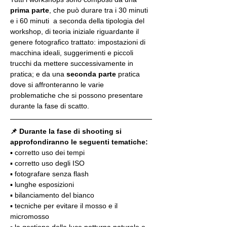
prima parte
, che può durare tra i 30 minuti 
e i 60 minuti  a seconda della tipologia del 
workshop, di teoria iniziale riguardante il 
genere fotografico trattato: impostazioni di 
macchina ideali, suggerimenti e piccoli 
trucchi da mettere successivamente in 
pratica; e da una 
seconda parte
 pratica 
dove si affronteranno le varie 
problematiche che si possono presentare 
durante la fase di scatto.
📌 Durante la fase di shooting si 
approfondiranno le seguenti tematiche:
▪️ corretto uso dei tempi
▪️ corretto uso degli ISO
▪️ fotografare senza flash
▪️ lunghe esposizioni
▪️ bilanciamento del bianco
▪️ tecniche per evitare il mosso e il 
micromosso
▪️ la gestione della luce notturna naturale e 