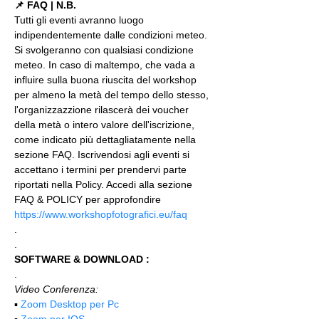
📌 FAQ | N.B.
Tutti gli eventi avranno luogo 
indipendentemente dalle condizioni meteo. 
Si svolgeranno con qualsiasi condizione 
meteo. In caso di maltempo, che vada a 
influire sulla buona riuscita del workshop 
per almeno la metà del tempo dello stesso, 
l'organizzazzione rilascerà dei voucher 
della metà o intero valore dell'iscrizione, 
come indicato più dettagliatamente nella 
sezione FAQ. Iscrivendosi agli eventi si 
accettano i termini per prendervi parte 
riportati nella Policy. Accedi alla sezione 
FAQ & POLICY per approfondire 
https://www.workshopfotografici.eu/faq
.
.
SOFTWARE & DOWNLOAD :
.
Video Conferenza:
▪️ 
Zoom Desktop per Pc
▪️ 
Zoom per IOS