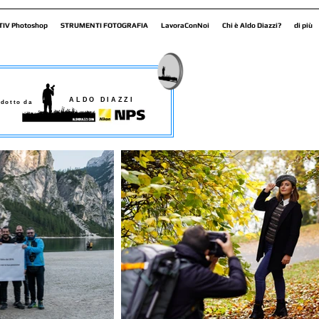
TIV Photoshop
STRUMENTI FOTOGRAFIA
LavoraConNoi
Chi è Aldo Diazzi?
di più
ALDO DIAZZI
dotto da