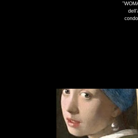
"WOMAN"
dell
condot