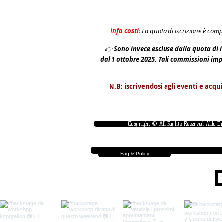
info costi
: La quota di iscrizione è com
👉
S
ono invece escluse dalla quota di i
dal 1 ottobre 2025. Tali commissioni im
N.B: iscrivendosi agli eventi e acqu
Copyright © All Rights Reserved Aldo D
Faq & Policy