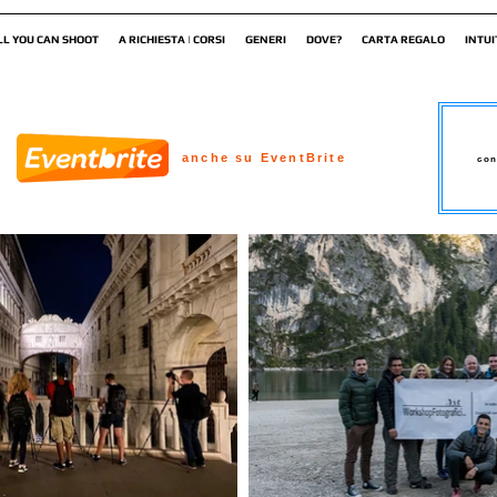
LL YOU CAN SHOOT
A RICHIESTA | CORSI
GENERI
DOVE?
CARTA REGALO
INTUI
anche su EventBrite
con