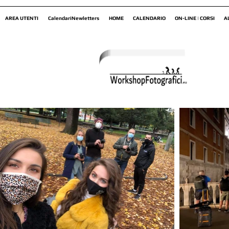
AREA UTENTI
CalendariNewletters
HOME
CALENDARIO
ON-LINE | CORSI
A