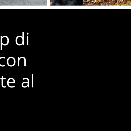
 di
 con
te al