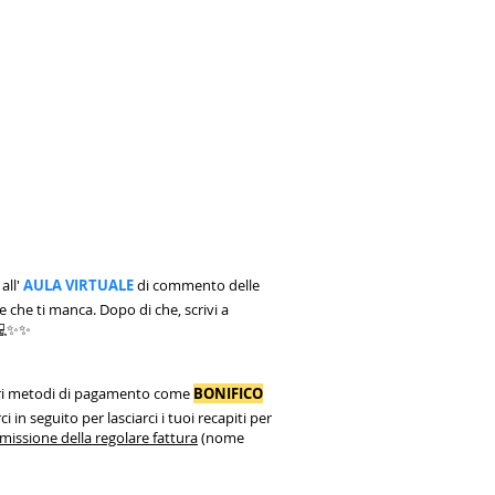
all'
AULA VIRTUALE
di commento delle
e che ti manca. Dopo di che, scrivi a
 💻✨✨
 altri metodi di pagamento come
BONIFICO
i in seguito per lasciarci i tuoi recapiti per
'emissione della regolare fattura
(nome