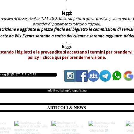
.
.
leggi:
prensiva di tasse, rivalsa INPS 4% & bollo su fattura (dove previsto) sono anch
provider di pagamento (Stripe o Paypal).
scrizione e aggiunte al prezzo finale del biglietto le commissioni di serviz
poste da Wix Events saranno a carico del cliente e saranno aggiunte, add
.
leggi:
istando i biglietti e le prevendite si accettano i termini per prendervi 
policy | clicca qui per prenderne visione.
iazzi P.IVA IT01618140196
info@workshopfotografici.eu
ARTICOLI & NEWS