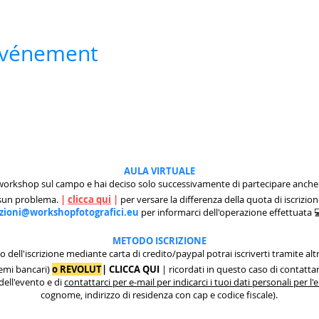
 événement
AULA VIRTUALE
 workshop sul campo e hai deciso solo successivamente di partecipare anche 
ssun problema.
|
clicca qui
|
per versare la differenza della quota di iscrizion
izioni@workshopfotografici.eu
per informarci dell'operazione effettuata
METODO ISCRIZIONE
to dell'iscrizione mediante carta di credito/paypal potrai iscriverti tramite
remi bancari)
o REVOLUT
|
CLICCA QUI
| ricordati in questo caso di contattarc
 dell'evento e di
contattarci per e-mail per indicarci i tuoi dati personali per l
cognome, indirizzo di residenza con cap e codice fiscale).
.