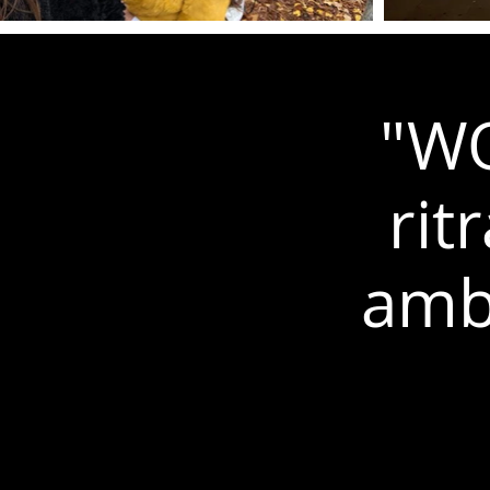
"W
rit
ambi