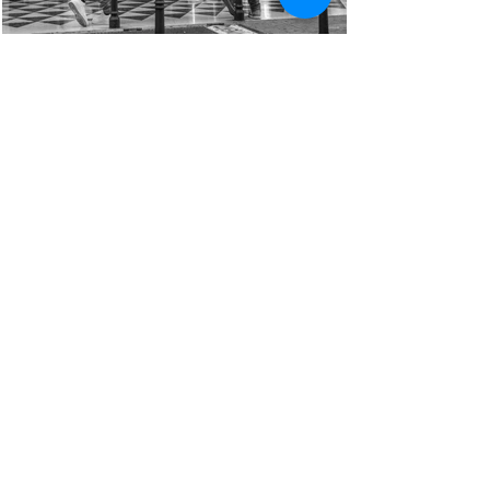
Copyright © All Rights Reserved Aldo Diazzi P.IVA IT01618140196
Privacy | Cookie Policy
Faq & Policy
info@workshopfotografici.eu
ARTICOLI & NEWS