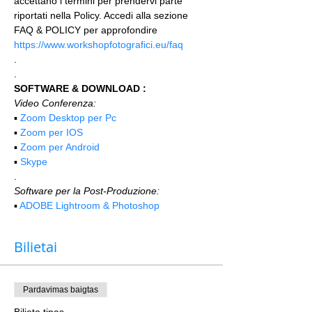
accettano i termini per prendervi parte 
riportati nella Policy. Accedi alla sezione 
FAQ & POLICY per approfondire 
https://www.workshopfotografici.eu/faq
.
.
SOFTWARE & DOWNLOAD :
Video Conferenza:
▪️ 
Zoom Desktop per Pc
▪️ 
Zoom per IOS
▪️ 
Zoom per Android
▪️ 
Skype
.
Software per la Post-Produzione:
▪️ 
ADOBE Lightroom & Photoshop
Bilietai
Pardavimas baigtas