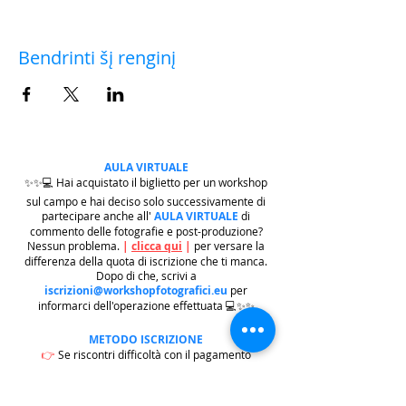
Bendrinti šį renginį
AULA VIRTUALE
✨✨💻 Hai acquistato il biglietto per un workshop
sul campo e hai deciso solo successivamente di
partecipare anche all'
AULA VIRTUALE
di
commento delle fotografie e post-produzione?
Nessun problema.
|
clicca qui
|
per versare la
differenza della quota di iscrizione che ti manca.
Dopo di che, scrivi a
iscrizioni@workshopfotografici.eu
per
informarci dell'operazione effettuata 💻✨✨
METODO ISCRIZIONE
👉
Se riscontri difficoltà con il pagamento
dell'iscrizione mediante carta di credito/paypal
potrai iscriverti tramite altri metodi di pagamento
come
BONIFICO BACARIO
(
contattaci per