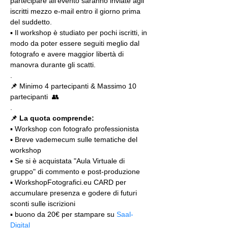
partecipare all'evento saranno inviate agli 
iscritti mezzo e-mail entro il giorno prima 
del suddetto.
▪️ Il workshop è studiato per pochi iscritti, in 
modo da poter essere seguiti meglio dal 
fotografo e avere maggior libertà di 
manovra durante gli scatti.
.
📌
 Minimo 4 partecipanti & Massimo 10 
partecipanti  👥
.
📌 La quota comprende:
▪️ Workshop con fotografo professionista
▪️ Breve vademecum sulle tematiche del 
workshop
▪️ Se si è acquistata "Aula Virtuale di 
gruppo" di commento e post-produzione
▪️ WorkshopFotografici.eu CARD per 
accumulare presenza e godere di futuri 
sconti sulle iscrizioni
▪️ buono da 20€ per stampare su 
Saal-
Digital