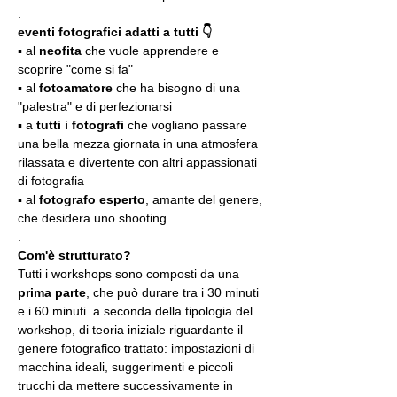
.
eventi fotografici adatti a tutti 👇
▪️ al 
neofita
 che vuole apprendere e 
scoprire "come si fa"
▪️ al 
fotoamatore
 che ha bisogno di una 
"palestra" e di perfezionarsi
▪️ a 
tutti i fotografi
 che vogliano passare 
una bella mezza giornata in una atmosfera 
rilassata e divertente con altri appassionati 
di fotografia
▪️ al 
fotografo esperto
, amante del genere, 
che desidera uno shooting
.
Com'è strutturato?
Tutti i workshops sono composti da una 
prima parte
, che può durare tra i 30 minuti 
e i 60 minuti  a seconda della tipologia del 
workshop, di teoria iniziale riguardante il 
genere fotografico trattato: impostazioni di 
macchina ideali, suggerimenti e piccoli 
trucchi da mettere successivamente in 