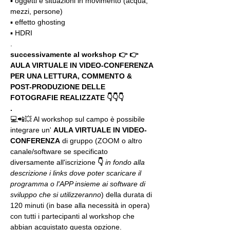
▪️ oggetti e situazioni in movimento (acqua, 
mezzi, persone)
▪️ effetto ghosting
▪️ HDRI
.
successivamente al workshop 👉 👉 
AULA VIRTUALE IN VIDEO-CONFERENZA
PER UNA LETTURA, COMMENTO & 
POST-PRODUZIONE DELLE 
FOTOGRAFIE REALIZZATE 👇👇👇
.
💻📲💥 Al workshop sul campo è possibile 
integrare un' 
AULA VIRTUALE IN VIDEO-
CONFERENZA
 di gruppo (ZOOM o altro 
canale/software se specificato 
diversamente all'iscrizione 
👇
in fondo alla 
descrizione i links dove poter scaricare il 
programma o l'APP insieme ai software di 
sviluppo che si utilizzeranno
) della durata di 
120 minuti (in base alla necessità in opera) 
con tutti i partecipanti al workshop che 
abbian acquistato questa opzione.