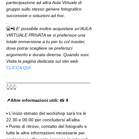
partecipazione ad altra Aula Virtuale di 
gruppo sullo stesso genere fotografico 
successive o soluzioni ad hoc.
.
💻📲 
E' possibile inoltre acquistare un'AULA 
VIRTUALE PRIVATA se si preferisce una 
totale immersione a tu per tu col master, 
dove potrai scegliere se preferisci 
argomento e durata diversa. Quando vuoi. 
Visita la pagina dedicata sul sito web 
CLICCA QUI
.
__________________________________
👆👆👆
.
📌Altre informazioni utili: 
📸 ⬇️
.
▪️ L'inizio stimato del workshop sarà tra le 
22.30 e 00.00 per concludersi all'alba
▪️ Punto di ritrovo, contatto del fotografo e 
tutte le altre informazioni necessarie per 