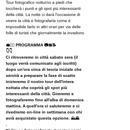
Tour fotografico notturno a piedi che 
toccherà i punti e gli spot più interessanti 
della città. La notte ci darà l'occasione di 
vivere la città e fotografarla come è 
impossibile farlo in altri orari per via delle 
folle di turisti che giornalmente la invadono.
.
💼🚶‍♂️ PROGRAMMA 📷📅📝
👇👇
Ci ritroveremo in città sabato sera (il 
luogo verrà comunicato agli iscritti) 
dopo un'ora circa di teoria iniziale che 
servirà a preparare la fase di scatto 
inizieremo il nostro tour dell'intera 
nottata che coprirà gli spot più 
interessanti della città. Gireremo e 
fotograferemo fino all'alba di domenica 
mattina. A quell'ora ci saluteremo e ci 
rivedremo on-line in settimana con chi 
avrà acquistato questa opzione. ⛰🌄
.