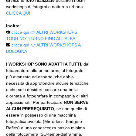
📸 Alcune 
foto realizzate
 durante i nostri 
workshops di fotografia notturna urbana: 
CLICCA QUI
.
inoltre:
📷 
clicca qui 👉 ALTRI WORKSHOPS 
TOUR NOTTURNO FINO ALL'ALBA
🌃
 clicca qui 👉 ALTRI WORKSHOPS A 
BOLOGNA
.
I WORKSHOP SONO ADATTI A TUTTI
, dal 
fotoamatore alle prime armi, al fotografo 
più avanzato ed esperto, che abbia 
necessità di approfondire alcune tematiche 
o che solo desideri passare una bella 
giornata a fotografare in compagnia di altri 
appassionati. Per partecipare 
NON SERVE 
ALCUN PREREQUISITO
, se non quello di 
essere in possesso di una macchina 
fotografica evoluta (Mirrorless, Bridge o 
Reflex) e una conoscenza basica minima 
della fotocamera ISO-tempi-diaframma.