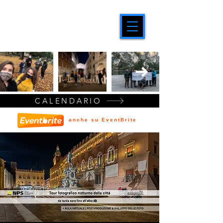
CALENDARIO
anche su EventBrite