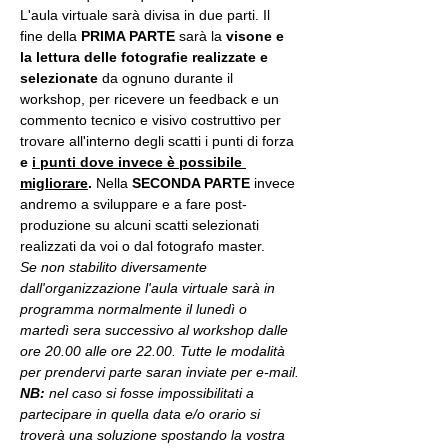
L'aula virtuale sarà divisa in due parti. Il 
fine della 
PRIMA PARTE 
sarà la 
visone e 
la lettura delle fotografie realizzate
e 
selezionate
 da ognuno durante il 
workshop, per ricevere un feedback e un 
commento tecnico e visivo costruttivo per 
trovare all'interno degli scatti i punti di forza 
e 
i punti dove invece è possibile 
migliorare
. 
Nella 
SECONDA PARTE 
invece 
andremo a sviluppare e a fare post-
produzione su alcuni scatti selezionati 
realizzati da voi o dal fotografo master.
Se non stabilito diversamente 
dall'organizzazione l'aula virtuale sarà in 
programma normalmente il lunedì o 
martedì sera successivo al workshop dalle 
ore 20.00 alle ore 22.00. Tutte le modalità 
per prendervi parte saran inviate per e-mail.
NB:
 nel caso si fosse impossibilitati a 
partecipare in quella data e/o orario si 
troverà una soluzione spostando la vostra 