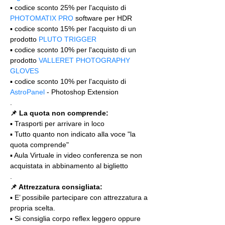
▪️ codice sconto 25% per l'acquisto di 
PHOTOMATIX PRO
 software per HDR
▪️ codice sconto 15% per l'acquisto di un 
prodotto 
PLUTO TRIGGER
▪️ codice sconto 10% per l'acquisto di un 
prodotto 
VALLERET PHOTOGRAPHY 
GLOVES
▪️ codice sconto 10% per l'acquisto di 
AstroPanel
 - Photoshop Extension
.
📌 La quota non comprende:
▪️ Trasporti per arrivare in loco
▪️ Tutto quanto non indicato alla voce "la 
quota comprende"
▪️ Aula Virtuale in video conferenza se non 
acquistata in abbinamento al biglietto
.
📌 Attrezzatura consigliata:
▪️ E’ possibile partecipare con attrezzatura a 
propria scelta.
▪️ Si consiglia corpo reflex leggero oppure 