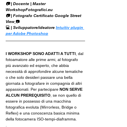
​📷 | Docente | Master 
WorkshopFotografici.eu
📷 | Fotografo Certificato Google Street 
View
📷
💻
 | Sviluppatore/ideatore 
Intuitiv plugin 
per Adobe Photoshop
I WORKSHOP SONO ADATTI A TUTTI
, dal 
fotoamatore alle prime armi, al fotografo 
più avanzato ed esperto, che abbia 
necessità di approfondire alcune tematiche 
o che solo desideri passare una bella 
giornata a fotografare in compagnia di altri 
appassionati. Per partecipare 
NON SERVE 
ALCUN PREREQUISITO
, se non quello di 
essere in possesso di una macchina 
fotografica evoluta (Mirrorless, Bridge o 
Reflex) e una conoscenza basica minima 
della fotocamera ISO-tempi-diaframma.
.