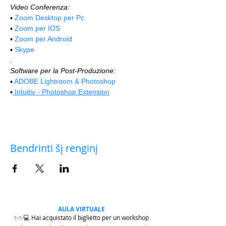
Video Conferenza:
▪️ 
Zoom Desktop per Pc
▪️ 
Zoom per IOS
▪️ 
Zoom per Android
▪️ 
Skype
.
Software per la Post-Produzione:
▪️ 
ADOBE Lightroom & Photoshop
▪️
 Intuitiv - Photoshop Extension
Bendrinti šį renginį
AULA VIRTUALE
✨✨💻 Hai acquistato il biglietto per un workshop