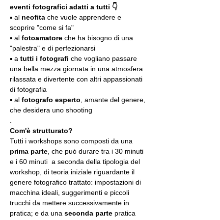
eventi fotografici adatti a tutti 👇
▪️ al 
neofita
 che vuole apprendere e 
scoprire "come si fa"
▪️ al 
fotoamatore
 che ha bisogno di una 
"palestra" e di perfezionarsi
▪️ a 
tutti i fotografi
 che vogliano passare 
una bella mezza giornata in una atmosfera 
rilassata e divertente con altri appassionati 
di fotografia
▪️ al 
fotografo esperto
, amante del genere, 
che desidera uno shooting
.
Com'è strutturato?
Tutti i workshops sono composti da una 
prima parte
, che può durare tra i 30 minuti 
e i 60 minuti  a seconda della tipologia del 
workshop, di teoria iniziale riguardante il 
genere fotografico trattato: impostazioni di 
macchina ideali, suggerimenti e piccoli 
trucchi da mettere successivamente in 
pratica; e da una 
seconda parte
 pratica 