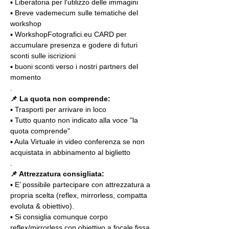
▪️ Liberatoria per l'utilizzo delle immagini
▪️ Breve vademecum sulle tematiche del 
workshop
▪️ WorkshopFotografici.eu CARD per 
accumulare presenza e godere di futuri 
sconti sulle iscrizioni
▪️ buoni sconti verso i nostri partners del 
momento
.
📌
La quota non comprende:
▪️ Trasporti per arrivare in loco
▪️ Tutto quanto non indicato alla voce "la 
quota comprende"
▪️ Aula Virtuale in video conferenza se non 
acquistata in abbinamento al biglietto
.
📌 Attrezzatura consigliata:
▪️ E’ possibile partecipare con attrezzatura a 
propria scelta (reflex, mirrorless, compatta 
evoluta & obiettivo).
▪️ Si consiglia comunque corpo 
reflex/mirrorless con obiettivo a focale fissa 