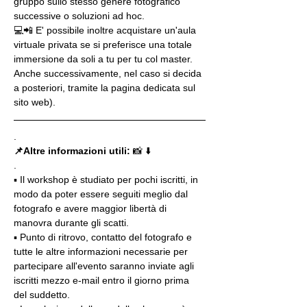
gruppo sullo stesso genere fotografico 
successive o soluzioni ad hoc.
💻📲 E' possibile inoltre acquistare un'aula 
virtuale privata se si preferisce una totale 
immersione da soli a tu per tu col master. 
Anche successivamente, nel caso si decida 
a posteriori, tramite la pagina dedicata sul 
sito web).
.
📌Altre informazioni utili: 
📸 ⬇️
.
▪️ Il workshop è studiato per pochi iscritti, in 
modo da poter essere seguiti meglio dal 
fotografo e avere maggior libertà di 
manovra durante gli scatti.
▪️ Punto di ritrovo, contatto del fotografo e 
tutte le altre informazioni necessarie per 
partecipare all'evento saranno inviate agli 
iscritti mezzo e-mail entro il giorno prima 
del suddetto.