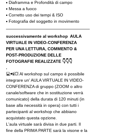
▪️ Diaframma e Profondità di campo
▪️ Messa a fuoco
▪️ Corretto uso dei tempi & ISO
▪️ Fotografia del soggetto in movimento
successivamente al workshop  AULA 
VIRTUALE IN VIDEO-CONFERENZA
PER UNA LETTURA, COMMENTO & 
POST-PRODUZIONE DELLE 
FOTOGRAFIE REALIZZATE 👇👇👇
.
💻📲💥 Al workshop sul campo è possibile 
integrare un' AULA VIRTUALE IN VIDEO-
CONFERENZA di gruppo (ZOOM o altro 
canale/software che in sostituzione verrà 
comunicato) della durata di 120 minuti (in 
base alla necessità in opera) con tutti i 
partecipanti al workshop che abbiano 
acquistato questa opzione.
L'aula virtuale sarà divisa in due parti. Il 
fine della PRIMA PARTE sarà la visone e la 