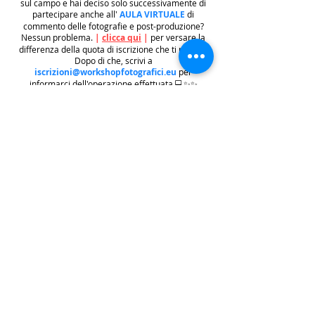
sul campo e hai deciso solo successivamente di
partecipare anche all'
AULA VIRTUALE
di
commento delle fotografie e post-produzione?
Nessun problema.
|
clicca qui
|
per versare la
differenza della quota di iscrizione che ti manca.
Dopo di che, scrivi a
iscrizioni@workshopfotografici.eu
per
informarci dell'operazione effettuata 💻✨✨
METODO ISCRIZIONE
👉
Se riscontri difficoltà con il pagamento
dell'iscrizione mediante carta di credito/paypal
potrai iscriverti tramite altri metodi di pagamento
come
BONIFICO BACARIO
(
contattaci per
ricevere gli estremi bancari)
o REVOLUT
|
CLICCA
QUI
| ricordati in questo caso di contattarci in
seguito per lasciarci i tuoi recapiti per mandarti le
informazioni e il biglietto dell'evento e di
contattarci per e-mail per indicarci i tuoi dati
personali per l'emissione della regolare fattura
(nome cognome, indirizzo di residenza con cap e
codice fiscale).
.
.
.
leggi:
info costi
: La quota di iscrizione è comprensiva di