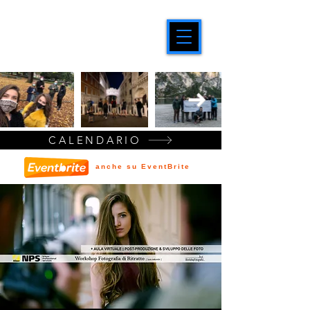
CALENDARIO
anche su EventBrite