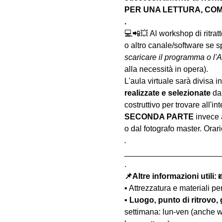
PER UNA LETTURA, COM
.
💻📲💥 Al workshop di ritrat
o altro canale/software se s
scaricare il programma o l'A
alla necessità in opera).
L'aula virtuale sarà divisa in 
realizzate
e selezionate
 da
costruttivo per trovare all'int
SECONDA PARTE 
invece 
o dal fotografo master. Orar
.
______________________
.
📌Altre informazioni utili: 

▪️ Attrezzatura e materiali p
▪️ 
Luogo, punto di ritrovo, 
settimana: lun-ven (anche w