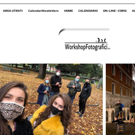
AREA UTENTI
CalendariNewletters
HOME
CALENDARIO
ON-LINE | CORSI
A