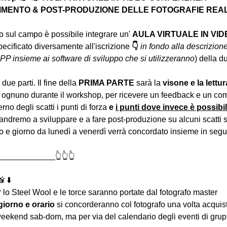
MENTO & POST-PRODUZIONE DELLE FOTOGRAFIE REALIZ
to sul campo è possibile integrare un' 
AULA VIRTUALE IN VI
pecificato diversamente all'iscrizione 
👇
in fondo alla descrizione
PP insieme ai software di sviluppo che si utilizzeranno
) della d
due parti. Il fine della 
PRIMA PARTE 
sarà la 
visone e la lettur
 ognuno durante il workshop, per ricevere un feedback e un com
erno degli scatti i punti di forza 
e 
i punti dove invece è possibi
andremo a sviluppare e a fare post-produzione su alcuni scatti se
io e giorno da lunedì a venerdì verrà concordato insieme in segui
____________👆👆👆
 ⬇️
er lo Steel Wool e le torce saranno portate dal fotografo master
giorno e orario
 si concorderanno col fotografo una volta acquist
eekend sab-dom, ma per via del calendario degli eventi di grupp