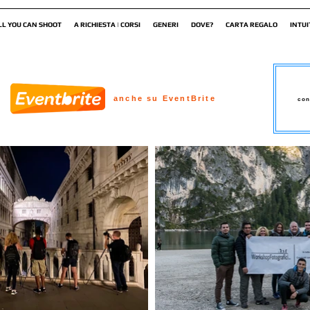
LL YOU CAN SHOOT
A RICHIESTA | CORSI
GENERI
DOVE?
CARTA REGALO
INTUI
anche su EventBrite
con