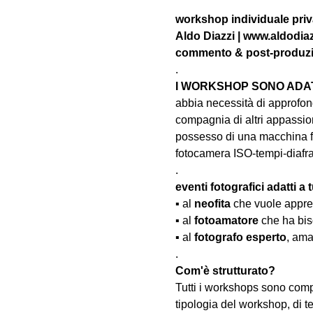
workshop individuale priva
Aldo Diazzi | www.aldodiaz
commento & post-produzion
.
I WORKSHOP SONO ADATT
abbia necessità di approfond
compagnia di altri appassion
possesso di una macchina fo
fotocamera ISO-tempi-diaf
.
eventi fotografici adatti a tu
▪️ al 
neofita
 che vuole appre
▪️ al 
fotoamatore
 che ha bis
▪️ al 
fotografo esperto
, ama
.
Com'è strutturato?
Tutti i workshops sono comp
tipologia del workshop, di te