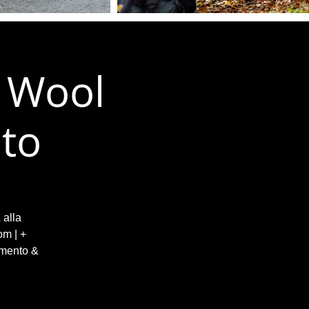
l Wool
ato
 alla
om | +
mmento &