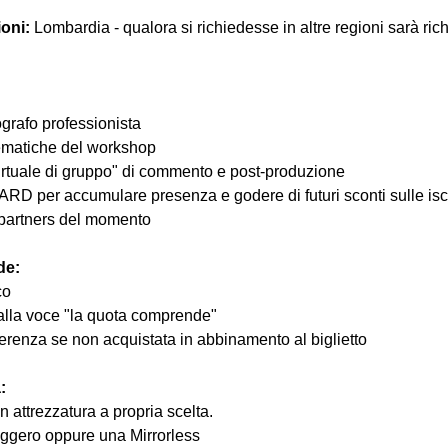
ioni:
 Lombardia - qualora si richiedesse in altre regioni sarà ric
ografo professionista
ematiche del workshop
Virtuale di gruppo" di commento e post-produzione
ARD per accumulare presenza e godere di futuri sconti sulle iscr
ri partners del momento
de:
co
 alla voce "la quota comprende"
nferenza se non acquistata in abbinamento al biglietto
:
on attrezzatura a propria scelta.
leggero oppure una Mirrorless  