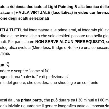
to a richiesta dedicato al Light Painting & alla tecnica dell
zi.com | + AULA VIRTUALE (facoltativa) in video-conferenza 
e degli scatti selezionati
I A TUTTI
, dal fotoamatore alle prime armi, al fotografo più a
ire alcune tematiche o che solo desideri passare una bella gior
ati. Per partecipare 
NON SERVE ALCUN PREREQUISITO
, s
tografica evoluta (Mirrorless, Bridge o Reflex) e una conoscen
ramma.
tti 👇
ndere e scoprire "come si fa"
ogno di una "palestra" e di perfezionarsi
nte del genere, che desidera uno shooting e un confronto
osti da una 
prima parte
, che può durare tra i 30 minuti e i 60 m
oria iniziale riguardante il genere fotografico trattato: impostazi