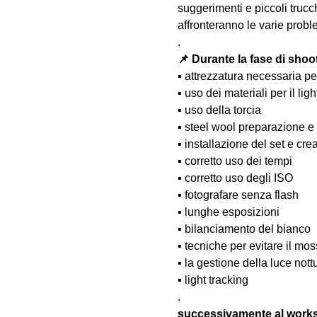
suggerimenti e piccoli trucc
affronteranno le varie probl
.
📌 Durante la fase di shoo
▪️ attrezzatura necessaria pe
▪️ uso dei materiali per il lig
▪️ uso della torcia
▪️ steel wool preparazione e
▪️ installazione del set e cr
▪️ corretto uso dei tempi
▪️ corretto uso degli ISO
▪️ fotografare senza flash
▪️ lunghe esposizioni
▪️ bilanciamento del bianco
▪️ tecniche per evitare il m
▪️ la gestione della luce nott
▪️ light tracking
.
successivamente al wo