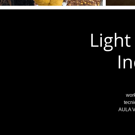
Light
In
work
tecni
AULA VI