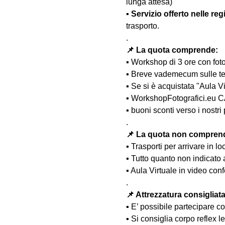
lunga attesa)
▪️ 
Servizio offerto nelle reg
trasporto.
.
📌 La quota comprende:
▪️ Workshop di 3 ore con fot
▪️ Breve vademecum sulle t
▪️ Se si è acquistata "Aula 
▪️ WorkshopFotografici.eu C
▪️ buoni sconti verso i nost
.
📌 La quota non compren
▪️ Trasporti per arrivare in lo
▪️ Tutto quanto non indicato
▪️ Aula Virtuale in video co
.
📌 Attrezzatura consigliata
▪️ E’ possibile partecipare c
▪️ Si consiglia corpo reflex 