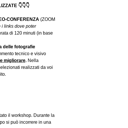
ZATE 👇👇👇
DEO-CONFERENZA
 (ZOOM 
 i links dove poter 
urata di 120 minuti (in base 
a delle fotografie 
mento tecnico e visivo 
le migliorare
. 
Nella 
lezionati realizzati da voi 
to.
ato il workshop. Durante la 
o si può incorrere in una 