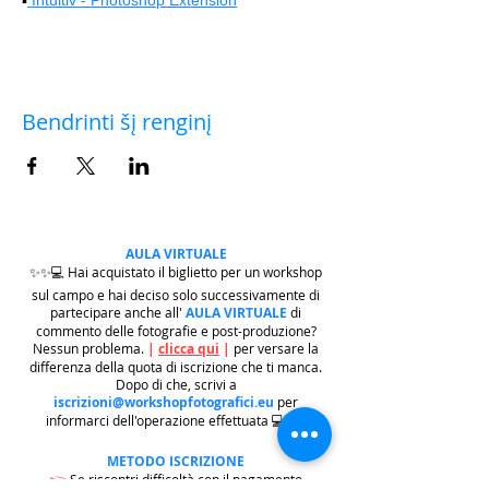
Bendrinti šį renginį
AULA VIRTUALE
✨✨💻 Hai acquistato il biglietto per un workshop
sul campo e hai deciso solo successivamente di
partecipare anche all'
AULA VIRTUALE
di
commento delle fotografie e post-produzione?
Nessun problema.
|
clicca qui
|
per versare la
differenza della quota di iscrizione che ti manca.
Dopo di che, scrivi a
iscrizioni@workshopfotografici.eu
per
informarci dell'operazione effettuata 💻✨✨
METODO ISCRIZIONE
👉
Se riscontri difficoltà con il pagamento