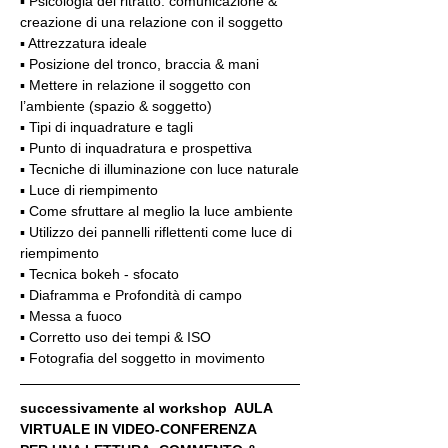
▪️ Psicologia del ritratto: comunicazione & 
creazione di una relazione con il soggetto
▪️ Attrezzatura ideale
▪️ Posizione del tronco, braccia & mani
▪️ Mettere in relazione il soggetto con 
l’ambiente (spazio & soggetto)
▪️ Tipi di inquadrature e tagli
▪️ Punto di inquadratura e prospettiva
▪️ Tecniche di illuminazione con luce naturale
▪️ Luce di riempimento
▪️ Come sfruttare al meglio la luce ambiente
▪️ Utilizzo dei pannelli riflettenti come luce di 
riempimento
▪️ Tecnica bokeh - sfocato
▪️ Diaframma e Profondità di campo
▪️ Messa a fuoco
▪️ Corretto uso dei tempi & ISO
▪️ Fotografia del soggetto in movimento
successivamente al workshop  AULA 
VIRTUALE IN VIDEO-CONFERENZA