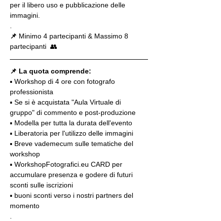
per il libero uso e pubblicazione delle 
immagini.
.
📌
 Minimo 4 partecipanti & Massimo 8 
partecipanti  👥
📌 La quota comprende:
▪️ Workshop di 4 ore con fotografo 
professionista
▪️ Se si è acquistata "Aula Virtuale di 
gruppo" di commento e post-produzione
▪️ Modella per tutta la durata dell'evento
▪️ Liberatoria per l'utilizzo delle immagini
▪️ Breve vademecum sulle tematiche del 
workshop
▪️ WorkshopFotografici.eu CARD per 
accumulare presenza e godere di futuri 
sconti sulle iscrizioni
▪️ buoni sconti verso i nostri partners del 
momento
.