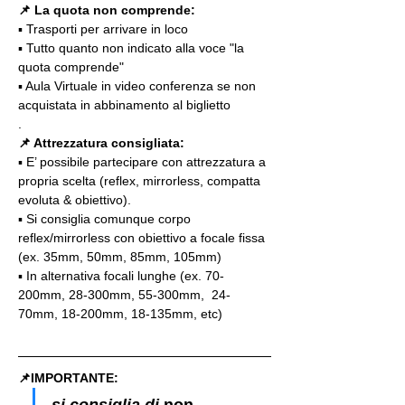
📌
La quota non comprende:
▪️ Trasporti per arrivare in loco
▪️ Tutto quanto non indicato alla voce "la 
quota comprende"
▪️ Aula Virtuale in video conferenza se non 
acquistata in abbinamento al biglietto
.
📌 Attrezzatura consigliata:
▪️ E’ possibile partecipare con attrezzatura a 
propria scelta (reflex, mirrorless, compatta 
evoluta & obiettivo).
▪️ Si consiglia comunque corpo 
reflex/mirrorless con obiettivo a focale fissa 
(ex. 35mm, 50mm, 85mm, 105mm)
▪️ In alternativa focali lunghe (ex. 70-
200mm, 28-300mm, 55-300mm,  24-
70mm, 18-200mm, 18-135mm, etc)
📌IMPORTANTE: 
si consiglia di 
non 