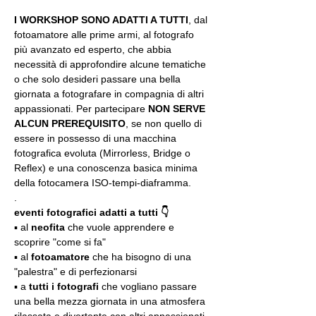
I WORKSHOP SONO ADATTI A TUTTI
, dal 
fotoamatore alle prime armi, al fotografo 
più avanzato ed esperto, che abbia 
necessità di approfondire alcune tematiche 
o che solo desideri passare una bella 
giornata a fotografare in compagnia di altri 
appassionati. Per partecipare 
NON SERVE 
ALCUN PREREQUISITO
, se non quello di 
essere in possesso di una macchina 
fotografica evoluta (Mirrorless, Bridge o 
Reflex) e una conoscenza basica minima 
della fotocamera ISO-tempi-diaframma.
.
eventi fotografici adatti a tutti 👇
▪️ al 
neofita
 che vuole apprendere e 
scoprire "come si fa"
▪️ al 
fotoamatore
 che ha bisogno di una 
"palestra" e di perfezionarsi
▪️ a 
tutti i fotografi
 che vogliano passare 
una bella mezza giornata in una atmosfera 
rilassata e divertente con altri appassionati 