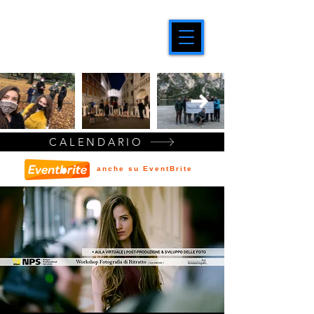
CALENDARIO
anche su EventBrite