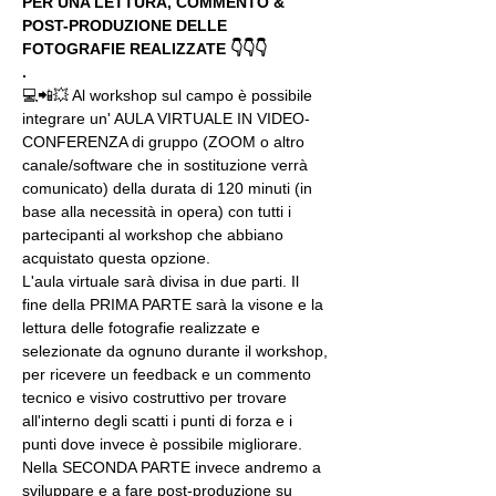
PER UNA LETTURA, COMMENTO & 
POST-PRODUZIONE DELLE 
FOTOGRAFIE REALIZZATE 👇👇👇
.
💻📲💥 Al workshop sul campo è possibile 
integrare un' AULA VIRTUALE IN VIDEO-
CONFERENZA di gruppo (ZOOM o altro 
canale/software che in sostituzione verrà 
comunicato) della durata di 120 minuti (in 
base alla necessità in opera) con tutti i 
partecipanti al workshop che abbiano 
acquistato questa opzione.
L'aula virtuale sarà divisa in due parti. Il 
fine della PRIMA PARTE sarà la visone e la 
lettura delle fotografie realizzate e 
selezionate da ognuno durante il workshop, 
per ricevere un feedback e un commento 
tecnico e visivo costruttivo per trovare 
all'interno degli scatti i punti di forza e i 
punti dove invece è possibile migliorare. 
Nella SECONDA PARTE invece andremo a 
sviluppare e a fare post-produzione su 