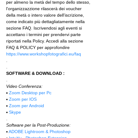
per almeno la metà del tempo dello stesso, 
l'organizzazzione rilascerà dei voucher 
della metà o intero valore dell'iscrizione, 
come indicato più dettagliatamente nella 
sezione FAQ. Iscrivendosi agli eventi si 
accettano i termini per prendervi parte 
riportati nella Policy. Accedi alla sezione 
FAQ & POLICY per approfondire 
https://www.workshopfotografici.eu/faq
.
.
SOFTWARE & DOWNLOAD :
.
Video Conferenza:
▪️ 
Zoom Desktop per Pc
▪️ 
Zoom per IOS
▪️ 
Zoom per Android
▪️ 
Skype
.
Software per la Post-Produzione:
▪️ 
ADOBE Lightroom & Photoshop
▪️
 Intuitiv - Photoshop Extension