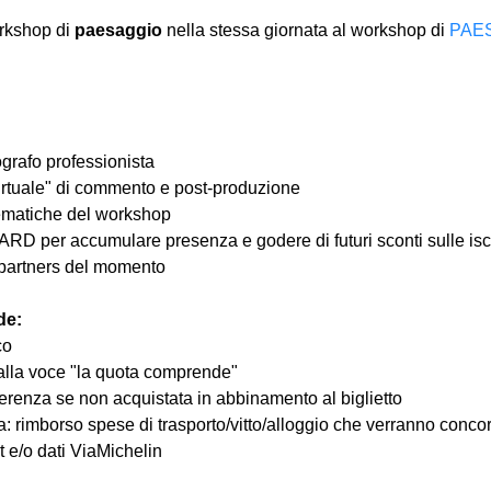
orkshop di 
paesaggio 
nella stessa giornata al workshop di 
PAE
ografo professionista
Virtuale" di commento e post-produzione
ematiche del workshop
ARD per accumulare presenza e godere di futuri sconti sulle iscr
ri partners del momento
de:
co
 alla voce "la quota comprende"
nferenza se non acquistata in abbinamento al biglietto
a: rimborso spese di trasporto/vitto/alloggio che verranno conco
et e/o dati ViaMichelin