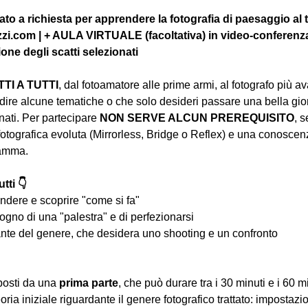
to a richiesta per apprendere la fotografia di paesaggio al
zi.com | + AULA VIRTUALE (facoltativa) in video-conferenza 
e degli scatti selezionati
I A TUTTI
, dal fotoamatore alle prime armi, al fotografo più a
ire alcune tematiche o che solo desideri passare una bella gior
ati. Per partecipare 
NON SERVE ALCUN PREREQUISITO
, s
tografica evoluta (Mirrorless, Bridge o Reflex) e una conoscen
ramma.
tti 👇
ndere e scoprire "come si fa"
ogno di una "palestra" e di perfezionarsi
nte del genere, che desidera uno shooting e un confronto
osti da una 
prima parte
, che può durare tra i 30 minuti e i 60 m
oria iniziale riguardante il genere fotografico trattato: impostazi