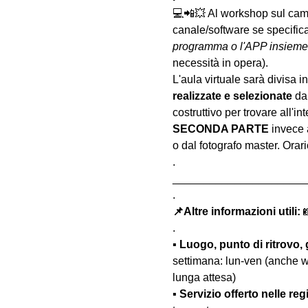
💻📲💥 Al workshop sul camp
canale/software se specifica
programma o l'APP insieme a
necessità in opera).
L'aula virtuale sarà divisa in 
realizzate
e selezionate
 da
costruttivo per trovare all'int
SECONDA PARTE 
invece 
o dal fotografo master. Orar
.
______________________
.
📌Altre informazioni utili: 

.
▪️ 
Luogo, punto di ritrovo, 
settimana: lun-ven (anche w
lunga attesa)
▪️ 
Servizio offerto nelle reg