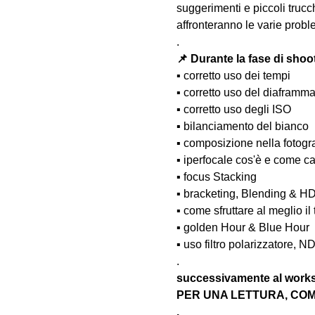
suggerimenti e piccoli trucc
affronteranno le varie probl
.
📌 Durante la fase di shoo
▪️ corretto uso dei tempi
▪️ corretto uso del diaframm
▪️ corretto uso degli ISO
▪️ bilanciamento del bianco
▪️ composizione nella fotogr
▪️ iperfocale cos'è e come ca
▪️ focus Stacking
▪️ bracketing, Blending & H
▪️ come sfruttare al meglio i
▪️ golden Hour & Blue Hour
▪️ uso filtro polarizzatore, N
.
successivamente al wo
PER UNA LETTURA, COM
.