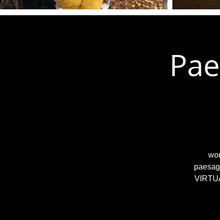
Pae
wor
paesagg
VIRTUAL