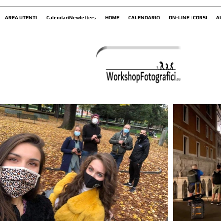
AREA UTENTI
CalendariNewletters
HOME
CALENDARIO
ON-LINE | CORSI
A