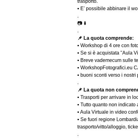
trasporto.
▪️ E' possibile abbinare il w
.
📷 ⬇️
.
📌 La quota comprende:
▪️ Workshop di 4 ore con fot
▪️ Se si è acquistata "Aula 
▪️ Breve vademecum sulle t
▪️ WorkshopFotografici.eu C
▪️ buoni sconti verso i nost
.
📌 La quota non compren
▪️ Trasporti per arrivare in lo
▪️ Tutto quanto non indicato
▪️ Aula Virtuale in video co
▪️ Se fuori regione Lombardi
trasporto/vitto/alloggio, tick
.