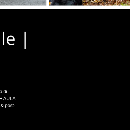
le |
a di
| + AULA
 & post-