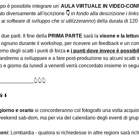
o è possibile integrare un' 
AULA VIRTUALE IN VIDEO-CO
to diversamente all'iscrizione 
👇
in fondo alla descrizione i links
i software di sviluppo che si utilizzeranno
) della durata di 120 
due parti. Il fine della 
PRIMA PARTE 
sarà la 
visone e la lettur
 ognuno durante il workshop, per ricevere un feedback e un com
erno degli scatti i punti di forza 
e 
i punti dove invece è possibi
andremo a sviluppare e a fare post-produzione su alcuni scatti se
io e giorno da lunedì a venerdì verrà concordato insieme in segui
____________👆👆👆
 ⬇️
giorno e orario
 si concorderanno col fotografo una volta acquist
eekend sab-dom, ma per via del calendario degli eventi di grupp
ioni:
 Lombardia - qualora si richiedesse in altre regioni sarà ric