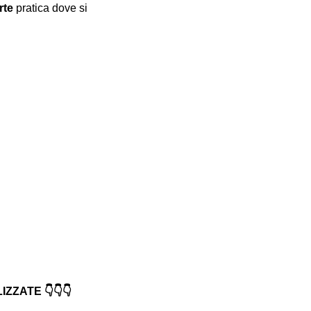
rte
 pratica dove si 
ZATE 👇👇👇