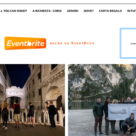
LL YOU CAN SHOOT
A RICHIESTA | CORSI
GENERI
DOVE?
CARTA REGALO
INTUI
anche su EventBrite
con