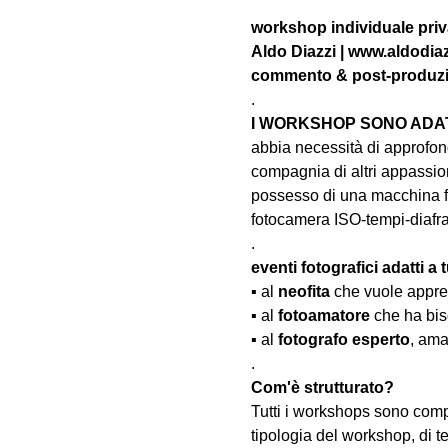
workshop individuale priva
Aldo Diazzi | www.aldodiaz
commento & post-produzion
.
I WORKSHOP SONO ADATT
abbia necessità di approfond
compagnia di altri appassion
possesso di una macchina fo
fotocamera ISO-tempi-diaf
.
eventi fotografici adatti a tu
▪️ al 
neofita
 che vuole appre
▪️ al 
fotoamatore
 che ha bis
▪️ al 
fotografo esperto
, ama
.
Com'è strutturato?
Tutti i workshops sono comp
tipologia del workshop, di te