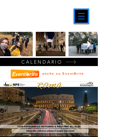
CALENDARIO
anche su EventBrite