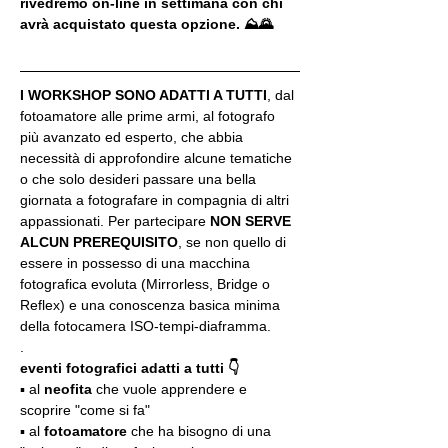
rivedremo on-line in settimana con chi 
avrà acquistato questa opzione. ⛰🌄
I WORKSHOP SONO ADATTI A TUTTI
, dal 
fotoamatore alle prime armi, al fotografo 
più avanzato ed esperto, che abbia 
necessità di approfondire alcune tematiche 
o che solo desideri passare una bella 
giornata a fotografare in compagnia di altri 
appassionati. Per partecipare 
NON SERVE 
ALCUN PREREQUISITO
, se non quello di 
essere in possesso di una macchina 
fotografica evoluta (Mirrorless, Bridge o 
Reflex) e una conoscenza basica minima 
della fotocamera ISO-tempi-diaframma.
.
eventi fotografici adatti a tutti 👇
▪️ al 
neofita
 che vuole apprendere e 
scoprire "come si fa"
▪️ al 
fotoamatore
 che ha bisogno di una 