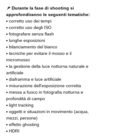
📌 Durante la fase di shooting si 
approfondiranno le seguenti tematiche:
▪️ corretto uso dei tempi
▪️ corretto uso degli ISO
▪️ fotografare senza flash
▪️ lunghe esposizioni
▪️ bilanciamento del bianco
▪️ tecniche per evitare il mosso e il 
micromosso
▪️ la gestione della luce notturna naturale e 
artificiale
▪️ diaframma e luce artificiale
▪️ misurazione dell'esposizione corretta
▪️ messa a fuoco in fotografia notturna e 
profondità di campo
▪️ light tracking
▪️ oggetti e situazioni in movimento (acqua, 
mezzi, persone)
▪️ effetto ghosting
▪️ HDRI