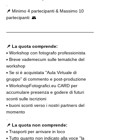
.
📌
 Minimo 4 partecipanti & Massimo 10 
partecipanti  👥
📌 La quota comprende:
▪️ Workshop con fotografo professionista
▪️ Breve vademecum sulle tematiche del 
workshop
▪️ Se si è acquistata "Aula Virtuale di 
gruppo" di commento e post-produzione
▪️ WorkshopFotografici.eu CARD per 
accumulare presenza e godere di futuri 
sconti sulle iscrizioni
▪️ buoni sconti verso i nostri partners del 
momento
.
📌 La quota non comprende:
▪️ Trasporti per arrivare in loco
▪️ Tutto quanto non indicato alla voce "la 