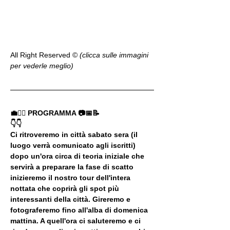
All Right Reserved ©️ 
(clicca sulle immagini 
per vederle meglio)
💼🚶‍♂️ PROGRAMMA 📷📅📝
👇👇
Ci ritroveremo in città sabato sera (il 
luogo verrà comunicato agli iscritti) 
dopo un'ora circa di teoria iniziale che 
servirà a preparare la fase di scatto 
inizieremo il nostro tour dell'intera 
nottata che coprirà gli spot più 
interessanti della città. Gireremo e 
fotograferemo fino all'alba di domenica 
mattina. A quell'ora ci saluteremo e ci 