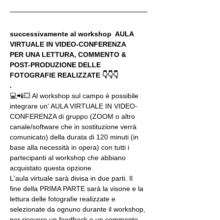
successivamente al workshop  AULA 
VIRTUALE IN VIDEO-CONFERENZA
PER UNA LETTURA, COMMENTO & 
POST-PRODUZIONE DELLE 
FOTOGRAFIE REALIZZATE 👇👇👇
.
💻📲💥 Al workshop sul campo è possibile 
integrare un' AULA VIRTUALE IN VIDEO-
CONFERENZA di gruppo (ZOOM o altro 
canale/software che in sostituzione verrà 
comunicato) della durata di 120 minuti (in 
base alla necessità in opera) con tutti i 
partecipanti al workshop che abbiano 
acquistato questa opzione.
L'aula virtuale sarà divisa in due parti. Il 
fine della PRIMA PARTE sarà la visone e la 
lettura delle fotografie realizzate e 
selezionate da ognuno durante il workshop, 
per ricevere un feedback e un commento 