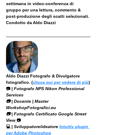
settimana in video-conferenza di 
gruppo per una lettura, commento & 
post-produzione degli scatti selezionati. 
Condotto da Aldo Diazzi
Aldo Diazzi Fotografo & Divulgatore 
fotografico. (
clicca qui per vedere di più
)
📷
 | Fotografo NPS Nikon Professional 
Services
​📷 | Docente | Master 
WorkshopFotografici.eu
📷 | Fotografo Certificato Google Street 
View
📷
💻
 | Sviluppatore/ideatore 
Intuitiv plugin 
per Adobe Photoshop