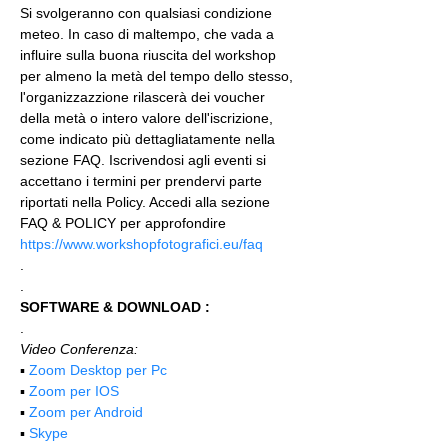
Si svolgeranno con qualsiasi condizione 
meteo. In caso di maltempo, che vada a 
influire sulla buona riuscita del workshop 
per almeno la metà del tempo dello stesso, 
l'organizzazzione rilascerà dei voucher 
della metà o intero valore dell'iscrizione, 
come indicato più dettagliatamente nella 
sezione FAQ. Iscrivendosi agli eventi si 
accettano i termini per prendervi parte 
riportati nella Policy. Accedi alla sezione 
FAQ & POLICY per approfondire 
https://www.workshopfotografici.eu/faq
.
.
SOFTWARE & DOWNLOAD :
.
Video Conferenza:
▪️ 
Zoom Desktop per Pc
▪️ 
Zoom per IOS
▪️ 
Zoom per Android
▪️ 
Skype