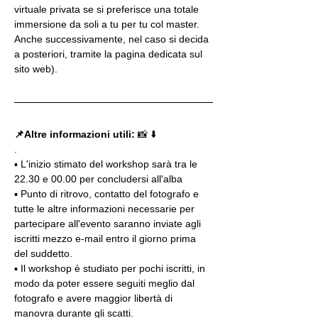
virtuale privata se si preferisce una totale 
immersione da soli a tu per tu col master. 
Anche successivamente, nel caso si decida 
a posteriori, tramite la pagina dedicata sul 
sito web).
📌Altre informazioni utili: 
📸 ⬇️
.
▪️ L'inizio stimato del workshop sarà tra le 
22.30 e 00.00 per concludersi all'alba
▪️ Punto di ritrovo, contatto del fotografo e 
tutte le altre informazioni necessarie per 
partecipare all'evento saranno inviate agli 
iscritti mezzo e-mail entro il giorno prima 
del suddetto.
▪️ Il workshop è studiato per pochi iscritti, in 
modo da poter essere seguiti meglio dal 
fotografo e avere maggior libertà di 
manovra durante gli scatti.