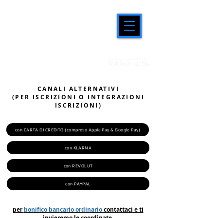
CANALI ALTERNATIVI
(PER ISCRIZIONI O INTEGRAZIONI
ISCRIZIONI)
con CARTA DI CREDITO (compreso Apple Pay & Google Pay)
con KLARNA
con REVOLUT
con PAYPAL
per
bonifico bancario ordinario
contattaci e ti
invieremo le coordinate.