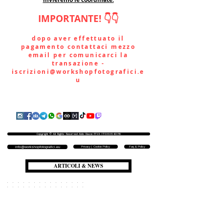
IMPORTANTE! 👇👇
dopo aver effettuato il
pagamento contattaci mezzo
email per comunicarci la
transazione -
iscrizioni@workshopfotografici.e
u
Copyright © All Rights Reserved Aldo Diazzi P.IVA IT01618140196
Privacy | Cookie Policy
Faq & Policy
info@workshopfotografici.eu
ARTICOLI & NEWS