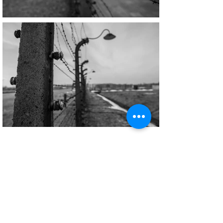
Copyright © All Rights Reserved Aldo Diazzi P.IVA IT01618140196
Privacy | Cookie Policy
Faq & Policy
info@workshopfotografici.eu
ARTICOLI & NEWS