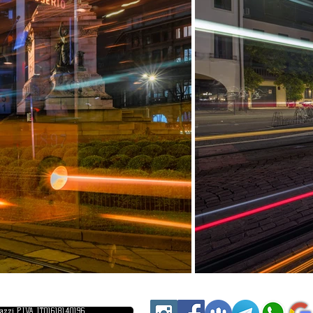
iazzi P.IVA IT01618140196