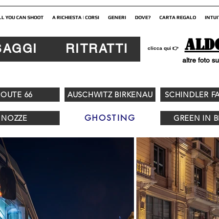
LL YOU CAN SHOOT
A RICHIESTA | CORSI
GENERI
DOVE?
CARTA REGALO
INTUI
Ald
SAGGI
RITRATTI
👉
clicca qui
altre foto su
ROUTE 66
AUSCHWITZ BIRKENAU
SCHINDLER F
GHOSTING
NOZZE
GREEN IN 