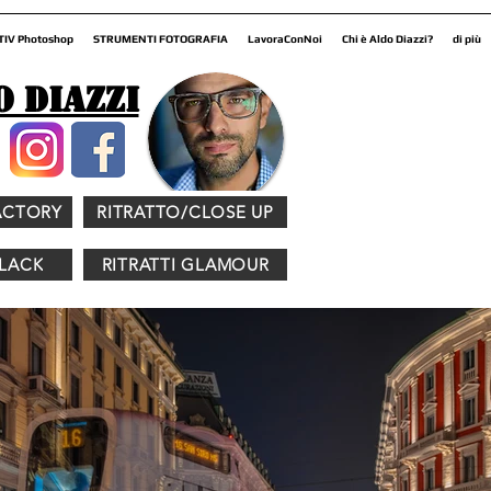
TIV Photoshop
STRUMENTI FOTOGRAFIA
LavoraConNoi
Chi è Aldo Diazzi?
di più
o Diazzi
ACTORY
RITRATTO/CLOSE UP
BLACK
RITRATTI GLAMOUR