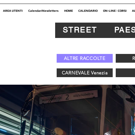
AREA UTENTI
CalendariNewletters
HOME
CALENDARIO
ON-LINE | CORSI
A
STREET
PAE
ALTRE RACCOLTE
CARNEVALE Venezia