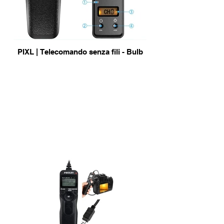
PIXL | Telecomando senza fili - Bulb
info & Acquisto