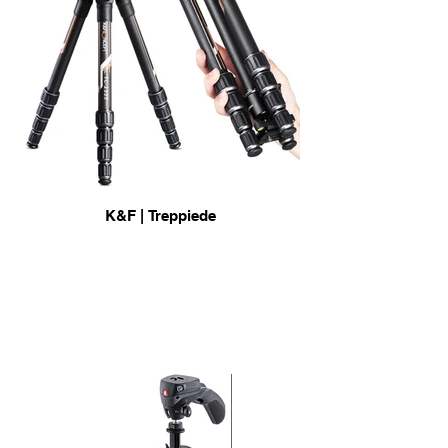
K&F | Treppiede
in carbonio e da viaggio
info & Acquisto