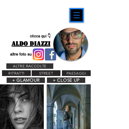
clicca qui 👇
ALDO DIAZZI
altre foto su
ALTRE RACCOLTE
RITRATTI
STREET
PAESAGGI
+ GLAMOUR
+ CLOSE UP