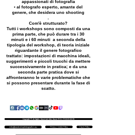
appassionati di fotografia
▪️ al fotografo esperto, amante del
genere, che desidera uno shooting
.
Com'è strutturato?
Tutti i workshops sono composti da una
prima parte, che può durare tra i 30
minuti e i 60 minuti a seconda della
tipologia del workshop, di teoria iniziale
riguardante il genere fotografico
trattato: impostazioni di macchina ideali,
suggerimenti e piccoli trucchi da mettere
successivamente in pratica; e da una
seconda parte pratica dove si
affronteranno le varie problematiche che
si possono presentare durante la fase di
scatto.
Copyright © All Rights Reserved Aldo Diazzi P.IVA IT01618140196
Privacy | Cookie Policy
Faq & Policy
info@workshopfotografici.eu