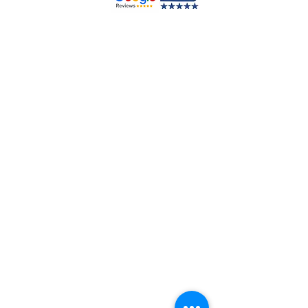
brevi o di una giornata. Sono esclusi:
gli “eventi speciali”, i corsi o viaggi
fotografici su più giornate, sia in Italia
che all’estero.