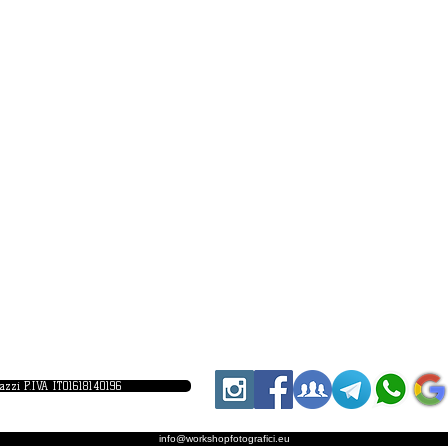
iazzi P.IVA IT01618140196
info@workshopfotografici.eu