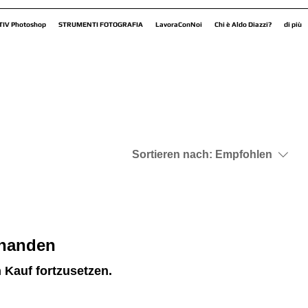
TIV Photoshop
STRUMENTI FOTOGRAFIA
LavoraConNoi
Chi è Aldo Diazzi?
di più
Sortieren nach:
Empfohlen
rhanden
 Kauf fortzusetzen.