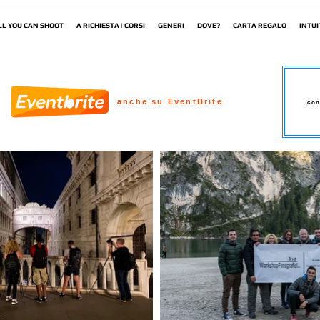
LL YOU CAN SHOOT
A RICHIESTA | CORSI
GENERI
DOVE?
CARTA REGALO
INTUI
anche su EventBrite
con