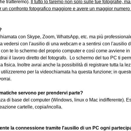
he tratteremo). 
Il tutto lo faremo non solo sulle tue fotografie, ma s
r un confronto fotografico maggiore e avere un maggior numero d
?
iamata con Skype, Zoom, WhatsApp, etc. ma più professionale
 a vedersi con l'ausilio di una webcam e a sentirsi con l'ausilio di
con te lo schermo del proprio computer e così come avviene in 
rai il lavoro diretto del fotografo.  Lo schermo del tuo PC ti per
a fisica. Inoltre avrai anche la possibilità di registrare tutta la 
tilizzeremo per la videochiamata ha questa funzione; in questo
vorrai.
matiche servono per prendervi parte?
nza di base del computer (Windows, linux o Mac indifferente). E
eazione cartelle, copia/incolla.
nte la connessione tramite l'ausilio di un PC ogni partecip