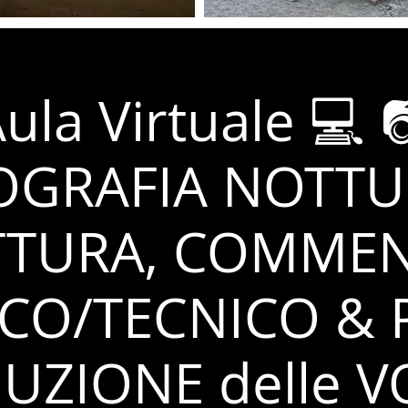
ula Virtuale 💻 
OGRAFIA NOTTU
TTURA, COMME
ICO/TECNICO & 
UZIONE delle V