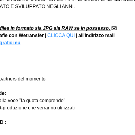
TO E SVILUPPATO NEGLI ANNI.
files in formato sia JPG sia RAW se in possesso. 
✉️
rafie con Wetransfer | 
CLICCA QUI
 | all'indirizzo mail 
rafici.eu
ri partners del momento
de:
 alla voce "la quota comprende"
st-produzione che verranno utilizzati
 :