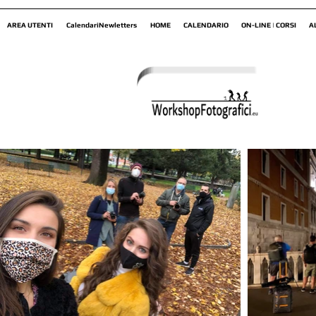
AREA UTENTI
CalendariNewletters
HOME
CALENDARIO
ON-LINE | CORSI
A