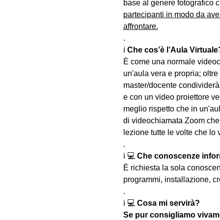
base al genere fotografico c
partecipanti in modo da ave
affrontare.
.
ℹ 
Che cos’è l’Aula Virtuale
È come una normale videoch
un'aula vera e propria; oltre
master/docente condividerà 
e con un video proiettore ved
meglio rispetto che in un'aul
di videochiamata Zoom che u
lezione tutte le volte che lo 
.
ℹ 💻 
Che conoscenze infor
È richiesta la sola conosce
programmi, installazione, cr
.
ℹ 💻 
Cosa mi servirà?
Se pur consigliamo vivame