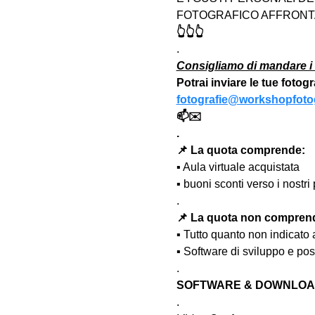
FOTOGRAFICO AFFRONTA
👆👆👆
.
Consigliamo di mandare i 
Potrai inviare le tue fotog
fotografie@workshopfotog
📫✉️
.
📌 La quota comprende:
▪️ Aula virtuale acquistata
▪️ buoni sconti verso i nost
.
📌 La quota non compren
▪️ Tutto quanto non indicato
▪️ Software di sviluppo e po
.
SOFTWARE & DOWNLOAD
.