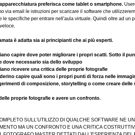
 apparecchiatura preferisca come tablet o smartphone.
 User
 via email le istruzioni per scaricare il software che utilizzere
e le specifiche per entrare nell'aula virtuale. Quindi oltre ad un 
veloce.
amata è adatta sia ai principianti che ai più esperti.
gliano capire dove poter migliorare i propri scatti. Sotto il pun
 e dove necessario sia dello sviluppo 
ogliano ricevere una critica delle proprie fotografie
esiderino capire quali sono i propri punti di forza nelle immagi
ggerimenti di composizione, storytelling o come creare delle 
 delle proprie fotografie e avere un confronto.
OMPLETO SULL'UTILIZZO DI QUALCHE SOFTWARE NE UNA
ENTO MA UN CONFRONTO E UNA CRITICA COSTRUTTIVA
EL FOTOGRAFO MASTER DETTATI DALL'ESPERIENZA DEL