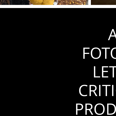
A
FOT
LE
CRIT
PROD