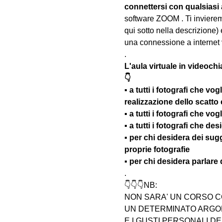
connettersi con qualsiasi
software ZOOM . Ti invieremo
qui sotto nella descrizione) 
una connessione a internet 
.
L'aula virtuale in videochi
👇
▪️ a tutti i fotografi che vo
realizzazione dello scatto
▪️ a tutti i fotografi che v
▪️ a tutti i fotografi che d
▪️ per chi desidera dei su
proprie fotografie
▪️ per chi desidera parlare
.
👇👇👇NB:
NON SARA' UN CORSO C
UN DETERMINATO ARGOM
E I GUSTI PERSONALI D