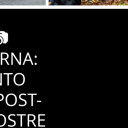
📷
RNA:
NTO
POST-
OSTRE