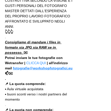
COSTRUTTIVA SECONDO LA VISIONE E I 
GUSTI PERSONALI DEL FOTOGRAFO 
MASTER DETTATI DALL'ESPERIENZA 
DEL PROPRIO LAVORO FOTOGRAFICO 
AFFRONTATO E SVILUPPATO NEGLI 
ANNI.
👆👆👆
.
Consigliamo di mandare i files in 
formato sia JPG sia RAW se in 
possesso. 
✉️
Potrai inviare le tue fotografie con 
Wetransfer | 
CLICCA QUI
 | all'indirizzo 
mail 
fotografie@workshopfotografici.eu
📫✉️
.
📌 La quota comprende:
▪️ Aula virtuale acquistata
▪️ buoni sconti verso i nostri partners del 
momento
.
📌 La quota non comprende: