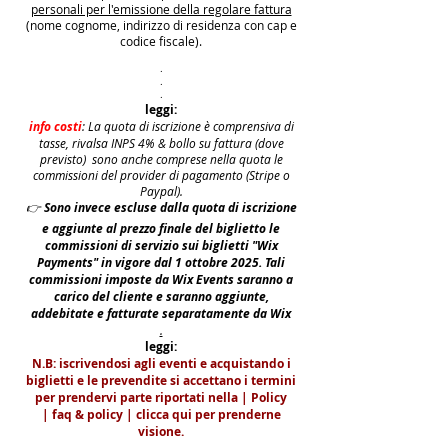
personali per l'emissione della regolare fattura
(nome cognome, indirizzo di residenza con cap e
codice fiscale).
.
.
.
leggi:
info costi
: La quota di iscrizione è comprensiva di
tasse, rivalsa INPS 4% & bollo su fattura (dove
previsto) sono anche comprese nella quota le
commissioni del provider di pagamento (Stripe o
Paypal).
👉
S
ono invece escluse dalla quota di iscrizione
e aggiunte al prezzo finale del biglietto le
commissioni di servizio sui biglietti "Wix
Payments" in vigore dal 1 ottobre 2025. Tali
commissioni imposte da Wix Events saranno a
carico del cliente e saranno aggiunte,
addebitate e fatturate separatamente da Wix
.
leggi:
N.B: iscrivendosi agli eventi e acquistando i
biglietti e le prevendite si accettano i termini
per prendervi parte riportati nella | Policy
|
faq & policy | clicca qui per prenderne
visione.