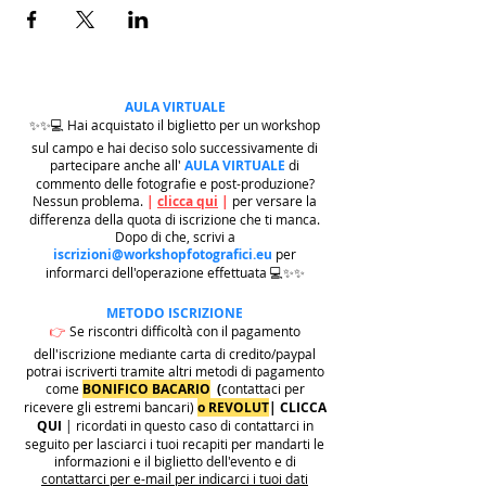
AULA VIRTUALE
✨✨💻 Hai acquistato il biglietto per un workshop
sul campo e hai deciso solo successivamente di
partecipare anche all'
AULA VIRTUALE
di
commento delle fotografie e post-produzione?
Nessun problema.
|
clicca qui
|
per versare la
differenza della quota di iscrizione che ti manca.
Dopo di che, scrivi a
iscrizioni@workshopfotografici.eu
per
informarci dell'operazione effettuata 💻✨✨
METODO ISCRIZIONE
👉
Se riscontri difficoltà con il pagamento
dell'iscrizione mediante carta di credito/paypal
potrai iscriverti tramite altri metodi di pagamento
come
BONIFICO BACARIO
(
contattaci per
ricevere gli estremi bancari)
o REVOLUT
|
CLICCA
QUI
| ricordati in questo caso di contattarci in
seguito per lasciarci i tuoi recapiti per mandarti le
informazioni e il biglietto dell'evento e di
contattarci per e-mail per indicarci i tuoi dati