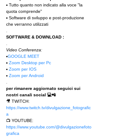
▪️ Tutto quanto non indicato alla voce "la 
quota comprende"
▪️ Software di sviluppo e post-produzione 
che verranno utilizzati
.
SOFTWARE & DOWNLOAD :
.
Video Conferenza:
▪️
GOOGLE MEET
▪️ 
Zoom Desktop per Pc
▪️ 
Zoom per IOS
▪️ 
Zoom per Android
.
per rimanere aggiornato seguici sui 
nostri canali social 💻📲
🎥 TWITCH: 
https://www.twitch.tv/divulgazione_fotografic
a
📺 YOUTUBE: 
https://www.youtube.com/@divulgazionefoto
grafica