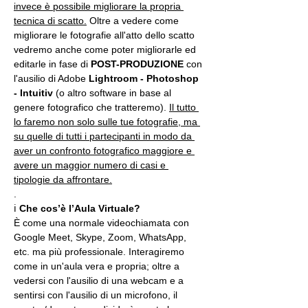
invece è possibile migliorare la propria 
tecnica di scatto.
 Oltre a vedere come 
migliorare le fotografie all'atto dello scatto 
vedremo anche come poter migliorarle ed 
editarle in fase di 
POST-PRODUZIONE 
con 
l'ausilio di Adobe 
Lightroom - Photoshop 
- Intuitiv
 (o altro software in base al 
genere fotografico che tratteremo). 
Il tutto 
lo faremo non solo sulle tue fotografie, ma 
su quelle di tutti i partecipanti in modo da 
aver un confronto fotografico maggiore e 
avere un maggior numero di casi e 
tipologie da affrontare.
.
ℹ 
Che cos’è l’Aula Virtuale?
È come una normale videochiamata con 
Google Meet, Skype, Zoom, WhatsApp, 
etc. ma più professionale. Interagiremo 
come in un'aula vera e propria; oltre a 
vedersi con l'ausilio di una webcam e a 
sentirsi con l'ausilio di un microfono, il 