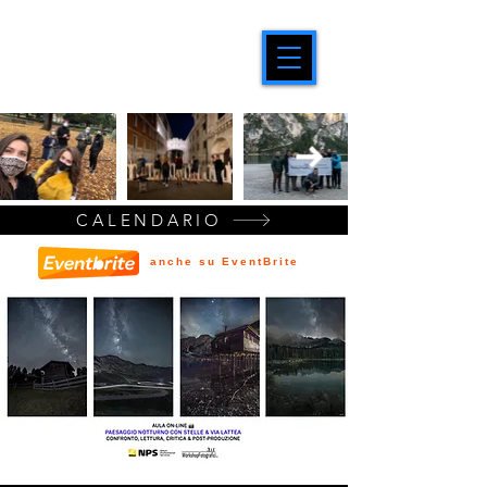
CALENDARIO
anche su EventBrite