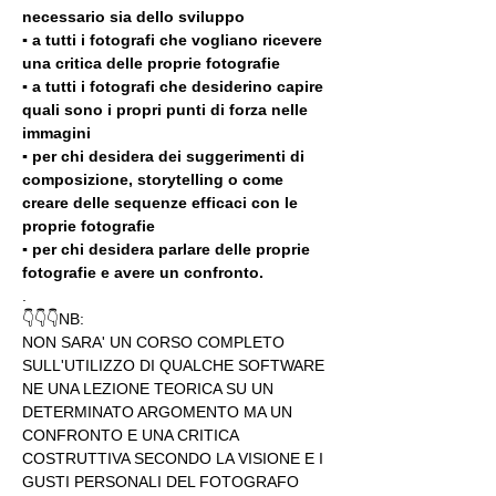
necessario sia dello sviluppo 
▪️ a tutti i fotografi che vogliano ricevere 
una critica delle proprie fotografie
▪️ a tutti i fotografi che desiderino capire 
quali sono i propri punti di forza nelle 
immagini
▪️ per chi desidera dei suggerimenti di 
composizione, storytelling o come 
creare delle sequenze efficaci con le 
proprie fotografie
▪️ per chi desidera parlare delle proprie 
fotografie e avere un confronto.
.
👇👇👇NB:
NON SARA' UN CORSO COMPLETO 
SULL'UTILIZZO DI QUALCHE SOFTWARE 
NE UNA LEZIONE TEORICA SU UN 
DETERMINATO ARGOMENTO MA UN 
CONFRONTO E UNA CRITICA 
COSTRUTTIVA SECONDO LA VISIONE E I 
GUSTI PERSONALI DEL FOTOGRAFO 