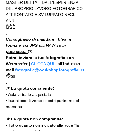
MASTER DETTATI DALL'ESPERIENZA 
DEL PROPRIO LAVORO FOTOGRAFICO 
AFFRONTATO E SVILUPPATO NEGLI 
ANNI.
👆👆👆
.
Consigliamo di mandare i files in 
formato sia JPG sia RAW se in 
possesso. 
✉️
Potrai inviare le tue fotografie con 
Wetransfer | 
CLICCA QUI
 | all'indirizzo 
mail 
fotografie@workshopfotografici.eu
📫✉️
.
📌 La quota comprende:
▪️ Aula virtuale acquistata
▪️ buoni sconti verso i nostri partners del 
momento
.
📌 La quota non comprende:
▪️ Tutto quanto non indicato alla voce "la 