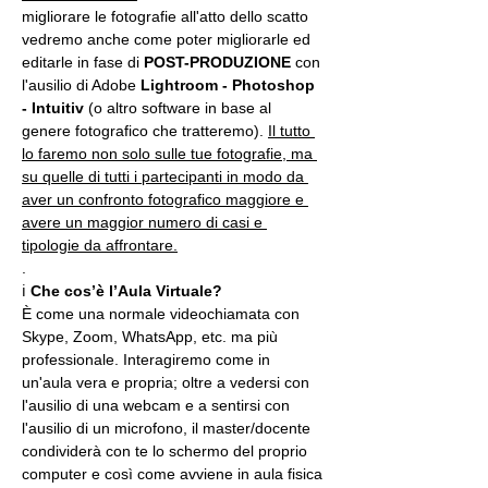
migliorare le fotografie all'atto dello scatto 
vedremo anche come poter migliorarle ed 
editarle in fase di 
POST-PRODUZIONE 
con 
l'ausilio di Adobe 
Lightroom - Photoshop 
- Intuitiv
 (o altro software in base al 
genere fotografico che tratteremo). 
Il tutto 
lo faremo non solo sulle tue fotografie, ma 
su quelle di tutti i partecipanti in modo da 
aver un confronto fotografico maggiore e 
avere un maggior numero di casi e 
tipologie da affrontare.
.
ℹ 
Che cos’è l’Aula Virtuale?
È come una normale videochiamata con 
Skype, Zoom, WhatsApp, etc. ma più 
professionale. Interagiremo come in 
un'aula vera e propria; oltre a vedersi con 
l'ausilio di una webcam e a sentirsi con 
l'ausilio di un microfono, il master/docente 
condividerà con te lo schermo del proprio 
computer e così come avviene in aula fisica 