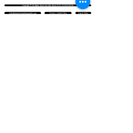
Copyright © All Rights Reserved Aldo Diazzi P.IVA IT01618140196
Privacy | Cookie Policy
Faq & Policy
info@workshopfotografici.eu
ARTICOLI & NEWS
NEWSLETTER
▪️ ISCRIVITI PER RIMANERE