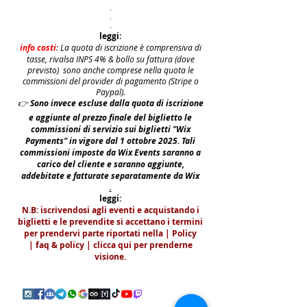
.
.
.
leggi:
info costi
: La quota di iscrizione è comprensiva di
tasse, rivalsa INPS 4% & bollo su fattura (dove
previsto) sono anche comprese nella quota le
commissioni del provider di pagamento (Stripe o
Paypal).
👉
S
ono invece escluse dalla quota di iscrizione
e aggiunte al prezzo finale del biglietto le
commissioni di servizio sui biglietti "Wix
Payments" in vigore dal 1 ottobre 2025. Tali
commissioni imposte da Wix Events saranno a
carico del cliente e saranno aggiunte,
addebitate e fatturate separatamente da Wix
.
leggi:
N.B: iscrivendosi agli eventi e acquistando i
biglietti e le prevendite si accettano i termini
per prendervi parte riportati nella | Policy
|
faq & policy | clicca qui per prenderne
visione.