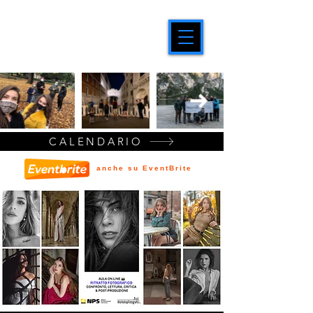
CALENDARIO
anche su EventBrite