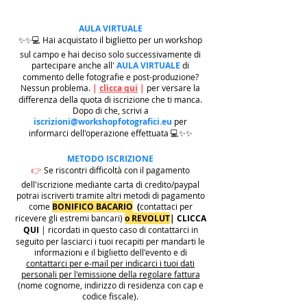
AULA VIRTUALE
✨✨💻 Hai acquistato il biglietto per un workshop
sul campo e hai deciso solo successivamente di
partecipare anche all'
AULA VIRTUALE
di
commento delle fotografie e post-produzione?
Nessun problema.
|
clicca qui
|
per versare la
differenza della quota di iscrizione che ti manca.
Dopo di che, scrivi a
iscrizioni@workshopfotografici.eu
per
informarci dell'operazione effettuata 💻✨✨
METODO ISCRIZIONE
👉
Se riscontri difficoltà con il pagamento
dell'iscrizione mediante carta di credito/paypal
potrai iscriverti tramite altri metodi di pagamento
come
BONIFICO BACARIO
(
contattaci per
ricevere gli estremi bancari)
o REVOLUT
|
CLICCA
QUI
| ricordati in questo caso di contattarci in
seguito per lasciarci i tuoi recapiti per mandarti le
informazioni e il biglietto dell'evento e di
contattarci per e-mail per indicarci i tuoi dati
personali per l'emissione della regolare fattura
(nome cognome, indirizzo di residenza con cap e
codice fiscale).