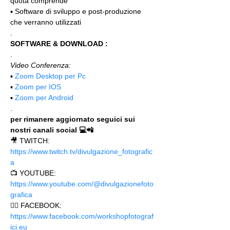
quota comprende"
▪️ Software di sviluppo e post-produzione 
che verranno utilizzati
.
SOFTWARE & DOWNLOAD :
.
Video Conferenza:
▪️ 
Zoom Desktop per Pc
▪️ 
Zoom per IOS
▪️ 
Zoom per Android
.
per rimanere aggiornato seguici sui 
nostri canali social 💻📲
🎥 TWITCH: 
https://www.twitch.tv/divulgazione_fotografic
a
📺 YOUTUBE: 
https://www.youtube.com/@divulgazionefoto
grafica
🙋‍♂️ FACEBOOK: 
https://www.facebook.com/workshopfotograf
ici.eu 