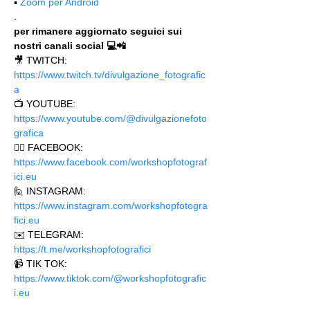
▪️ 
Zoom per Android
.
per rimanere aggiornato seguici sui 
nostri canali social 💻📲
🎥 TWITCH: 
https://www.twitch.tv/divulgazione_fotografic
a
📺 YOUTUBE: 
https://www.youtube.com/@divulgazionefoto
grafica
🙋‍♂️ FACEBOOK: 
https://www.facebook.com/workshopfotograf
ici.eu 
🙋 INSTAGRAM: 
https://www.instagram.com/workshopfotogra
fici.eu
✉️ TELEGRAM: 
https://t.me/workshopfotografici 
📹 TIK TOK: 
https://www.tiktok.com/@workshopfotografic
i.eu
.