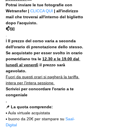
Potrai inviare le tue fotografie con 
Wetransfer | 
CLICCA QUI
 | all'indirizzo 
mail che troverai all'interno del biglietto 
dopo l'acquisto.
📫✉️
.
ℹ Il prezzo del corso varia a seconda 
dell'orario di prenotazione dello stesso. 
Se acquistato per esser svolto in orario 
pomeridiano tra le 
12.30 e le 19.00 dal 
lunedì al venerdì
 il prezzo sarà 
agevolato.
Fuori da questi orari si pagherà la tariffa 
intera per l'intera sessione.
Scrivici per concordare l'orario a te 
congeniale
.
📌 La quota comprende:
▪️ Aula virtuale acquistata
▪️ buono da 20€ per stampare su 
Saal-
Digital