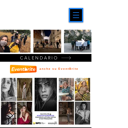
CALENDARIO
anche su EventBrite