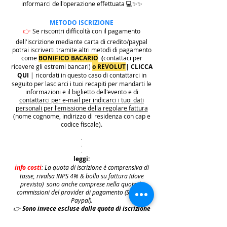
informarci dell'operazione effettuata 💻✨✨
METODO ISCRIZIONE
👉
Se riscontri difficoltà con il pagamento
dell'iscrizione mediante carta di credito/paypal
potrai iscriverti tramite altri metodi di pagamento
come
BONIFICO BACARIO
(
contattaci per
ricevere gli estremi bancari)
o REVOLUT
|
CLICCA
QUI
| ricordati in questo caso di contattarci in
seguito per lasciarci i tuoi recapiti per mandarti le
informazioni e il biglietto dell'evento e di
contattarci per e-mail per indicarci i tuoi dati
personali per l'emissione della regolare fattura
(nome cognome, indirizzo di residenza con cap e
codice fiscale).
.
.
.
leggi:
info costi
: La quota di iscrizione è comprensiva di
tasse, rivalsa INPS 4% & bollo su fattura (dove
previsto) sono anche comprese nella quota le
commissioni del provider di pagamento (Stripe o
Paypal).
👉
S
ono invece escluse dalla quota di iscrizione
e aggiunte al prezzo finale del biglietto le