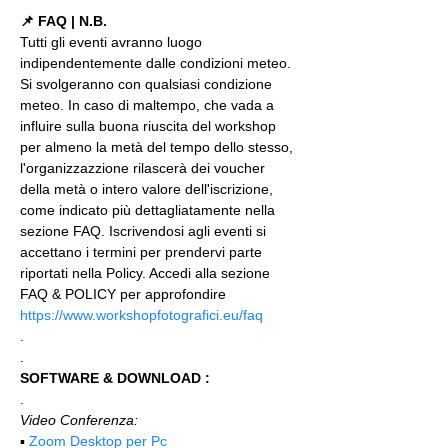
📌 FAQ | N.B.
Tutti gli eventi avranno luogo 
indipendentemente dalle condizioni meteo. 
Si svolgeranno con qualsiasi condizione 
meteo. In caso di maltempo, che vada a 
influire sulla buona riuscita del workshop 
per almeno la metà del tempo dello stesso, 
l'organizzazzione rilascerà dei voucher 
della metà o intero valore dell'iscrizione, 
come indicato più dettagliatamente nella 
sezione FAQ. Iscrivendosi agli eventi si 
accettano i termini per prendervi parte 
riportati nella Policy. Accedi alla sezione 
FAQ & POLICY per approfondire 
https://www.workshopfotografici.eu/faq
.
.
SOFTWARE & DOWNLOAD :
.
Video Conferenza:
▪️ 
Zoom Desktop per Pc