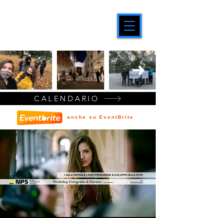
CALENDARIO
anche su EventBrite