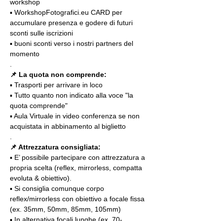
workshop
▪️ WorkshopFotografici.eu CARD per 
accumulare presenza e godere di futuri 
sconti sulle iscrizioni
▪️ buoni sconti verso i nostri partners del 
momento
.
📌
La quota non comprende:
▪️ Trasporti per arrivare in loco
▪️ Tutto quanto non indicato alla voce "la 
quota comprende"
▪️ Aula Virtuale in video conferenza se non 
acquistata in abbinamento al biglietto
.
📌 Attrezzatura consigliata:
▪️ E’ possibile partecipare con attrezzatura a 
propria scelta (reflex, mirrorless, compatta 
evoluta & obiettivo).
▪️ Si consiglia comunque corpo 
reflex/mirrorless con obiettivo a focale fissa 
(ex. 35mm, 50mm, 85mm, 105mm)
▪️ In alternativa focali lunghe (ex. 70-