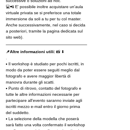
successive o soluzioni ad hoc.
💻📲 E' possibile inoltre acquistare un'aula 
virtuale privata se si preferisce una totale 
immersione da soli a tu per tu col master. 
Anche successivamente, nel caso si decida 
a posteriori, tramite la pagina dedicata sul 
sito web).
📌Altre informazioni utili: 
📸 ⬇️
.
▪️ Il workshop è studiato per pochi iscritti, in 
modo da poter essere seguiti meglio dal 
fotografo e avere maggior libertà di 
manovra durante gli scatti.
▪️ Punto di ritrovo, contatto del fotografo e 
tutte le altre informazioni necessarie per 
partecipare all'evento saranno inviate agli 
iscritti mezzo e-mail entro il giorno prima 
del suddetto.
▪️ La selezione della modella che poserà 
sarà fatto una volta confermato il workshop 