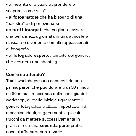
▪️ al 
neofita
 che vuole apprendere e 
scoprire "come si fa"
▪️ al 
fotoamatore
 che ha bisogno di una 
"palestra" e di perfezionarsi
▪️ a 
tutti i fotografi
 che vogliano passare 
una bella mezza giornata in una atmosfera 
rilassata e divertente con altri appassionati 
di fotografia
▪️ al 
fotografo esperto
, amante del genere, 
che desidera uno shooting
.
Com'è strutturato?
Tutti i workshops sono composti da una 
prima parte
, che può durare tra i 30 minuti 
e i 60 minuti  a seconda della tipologia del 
workshop, di teoria iniziale riguardante il 
genere fotografico trattato: impostazioni di 
macchina ideali, suggerimenti e piccoli 
trucchi da mettere successivamente in 
pratica; e da una 
seconda parte
 pratica 
dove si affronteranno le varie 