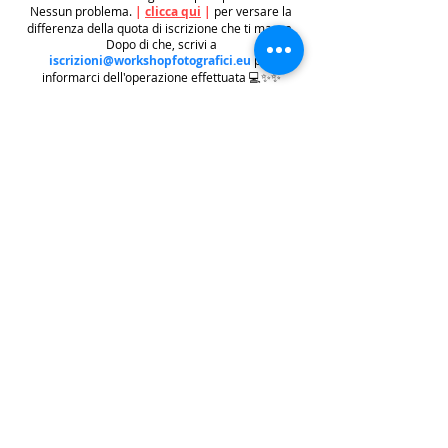
Nessun problema.
|
clicca qui
|
per versare la
differenza della quota di iscrizione che ti manca.
Dopo di che, scrivi a
iscrizioni@workshopfotografici.eu
per
informarci dell'operazione effettuata 💻✨✨
METODO ISCRIZIONE
👉
Se riscontri difficoltà con il pagamento
dell'iscrizione mediante carta di credito/paypal
potrai iscriverti tramite altri metodi di pagamento
come
BONIFICO BACARIO
(
contattaci per
ricevere gli estremi bancari)
o REVOLUT
|
CLICCA
QUI
| ricordati in questo caso di contattarci in
seguito per lasciarci i tuoi recapiti per mandarti le
informazioni e il biglietto dell'evento e di
contattarci per e-mail per indicarci i tuoi dati
personali per l'emissione della regolare fattura
(nome cognome, indirizzo di residenza con cap e
codice fiscale).
.
.
.
leggi:
info costi
: La quota di iscrizione è comprensiva di
tasse, rivalsa INPS 4% & bollo su fattura (dove
previsto) sono anche comprese nella quota le