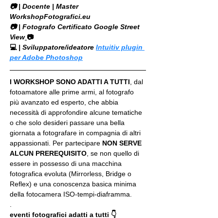
​📷 | Docente | Master 
WorkshopFotografici.eu
📷 | Fotografo Certificato Google Street 
View
📷
💻
 | Sviluppatore/ideatore 
Intuitiv plugin 
per Adobe Photoshop
I WORKSHOP SONO ADATTI A TUTTI
, dal 
fotoamatore alle prime armi, al fotografo 
più avanzato ed esperto, che abbia 
necessità di approfondire alcune tematiche 
o che solo desideri passare una bella 
giornata a fotografare in compagnia di altri 
appassionati. Per partecipare 
NON SERVE 
ALCUN PREREQUISITO
, se non quello di 
essere in possesso di una macchina 
fotografica evoluta (Mirrorless, Bridge o 
Reflex) e una conoscenza basica minima 
della fotocamera ISO-tempi-diaframma.
.
eventi fotografici adatti a tutti 👇