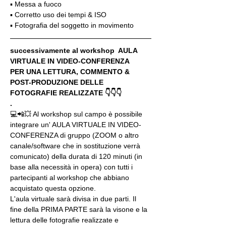
▪️ Messa a fuoco
▪️ Corretto uso dei tempi & ISO
▪️ Fotografia del soggetto in movimento
successivamente al workshop  AULA 
VIRTUALE IN VIDEO-CONFERENZA
PER UNA LETTURA, COMMENTO & 
POST-PRODUZIONE DELLE 
FOTOGRAFIE REALIZZATE 👇👇👇
.
💻📲💥 Al workshop sul campo è possibile 
integrare un' AULA VIRTUALE IN VIDEO-
CONFERENZA di gruppo (ZOOM o altro 
canale/software che in sostituzione verrà 
comunicato) della durata di 120 minuti (in 
base alla necessità in opera) con tutti i 
partecipanti al workshop che abbiano 
acquistato questa opzione.
L'aula virtuale sarà divisa in due parti. Il 
fine della PRIMA PARTE sarà la visone e la 
lettura delle fotografie realizzate e 