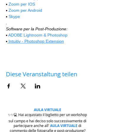
▪️ 
Zoom per IOS
▪️ 
Zoom per Android
▪️ 
Skype
.
Software per la Post-Produzione:
▪️ 
ADOBE Lightroom & Photoshop
▪️
 Intuitiv - Photoshop Extension
Diese Veranstaltung teilen
AULA VIRTUALE
✨✨💻 Hai acquistato il biglietto per un workshop
sul campo e hai deciso solo successivamente di
partecipare anche all'
AULA VIRTUALE
di
commento delle fotografie e post-produzione?