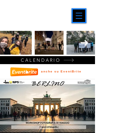
CALENDARIO
anche su EventBrite