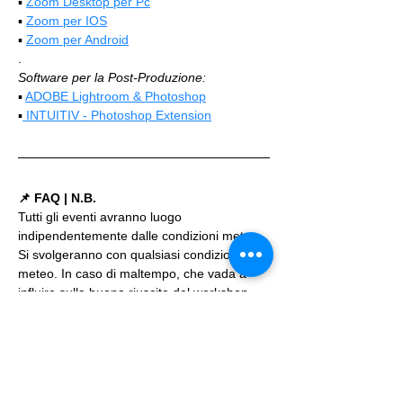
▪️ 
Zoom Desktop per Pc
▪️ 
Zoom per IOS
▪️ 
Zoom per Android
.
Software per la Post-Produzione:
▪️ 
ADOBE Lightroom & Photoshop
▪️
 INTUITIV - Photoshop Extension
📌 FAQ | N.B.
Tutti gli eventi avranno luogo 
indipendentemente dalle condizioni meteo. 
Si svolgeranno con qualsiasi condizione 
meteo. In caso di maltempo, che vada a 
influire sulla buona riuscita del workshop 
per almeno la metà del tempo dello stesso, 
l'organizzazzione rilascerà dei voucher 
della metà o intero valore dell'iscrizione, 
come indicato più dettagliatamente nella 
sezione FAQ. Iscrivendosi agli eventi si 