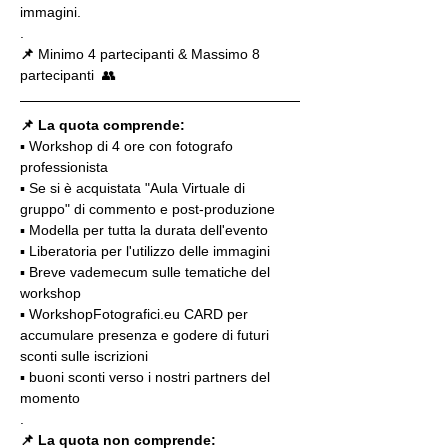
immagini.
.
📌
 Minimo 4 partecipanti & Massimo 8 
partecipanti  👥
📌 La quota comprende:
▪️ Workshop di 4 ore con fotografo 
professionista
▪️ Se si è acquistata "Aula Virtuale di 
gruppo" di commento e post-produzione
▪️ Modella per tutta la durata dell'evento
▪️ Liberatoria per l'utilizzo delle immagini
▪️ Breve vademecum sulle tematiche del 
workshop
▪️ WorkshopFotografici.eu CARD per 
accumulare presenza e godere di futuri 
sconti sulle iscrizioni
▪️ buoni sconti verso i nostri partners del 
momento
.
📌
La quota non comprende: