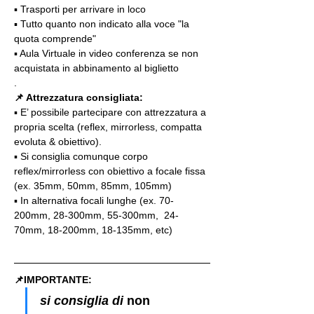
▪️ Trasporti per arrivare in loco
▪️ Tutto quanto non indicato alla voce "la 
quota comprende"
▪️ Aula Virtuale in video conferenza se non 
acquistata in abbinamento al biglietto
.
📌 Attrezzatura consigliata:
▪️ E’ possibile partecipare con attrezzatura a 
propria scelta (reflex, mirrorless, compatta 
evoluta & obiettivo).
▪️ Si consiglia comunque corpo 
reflex/mirrorless con obiettivo a focale fissa 
(ex. 35mm, 50mm, 85mm, 105mm)
▪️ In alternativa focali lunghe (ex. 70-
200mm, 28-300mm, 55-300mm,  24-
70mm, 18-200mm, 18-135mm, etc)
📌IMPORTANTE: 
si consiglia di 
non 