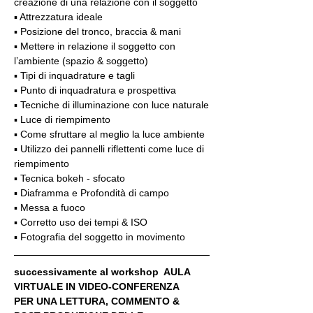
creazione di una relazione con il soggetto
▪️ Attrezzatura ideale
▪️ Posizione del tronco, braccia & mani
▪️ Mettere in relazione il soggetto con 
l’ambiente (spazio & soggetto)
▪️ Tipi di inquadrature e tagli
▪️ Punto di inquadratura e prospettiva
▪️ Tecniche di illuminazione con luce naturale
▪️ Luce di riempimento
▪️ Come sfruttare al meglio la luce ambiente
▪️ Utilizzo dei pannelli riflettenti come luce di 
riempimento
▪️ Tecnica bokeh - sfocato
▪️ Diaframma e Profondità di campo
▪️ Messa a fuoco
▪️ Corretto uso dei tempi & ISO
▪️ Fotografia del soggetto in movimento
successivamente al workshop  AULA 
VIRTUALE IN VIDEO-CONFERENZA
PER UNA LETTURA, COMMENTO & 