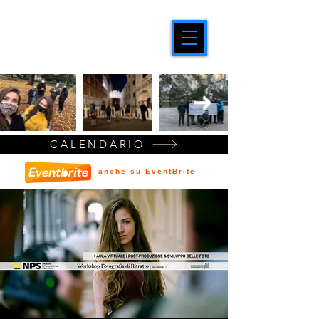
CALENDARIO
anche su EventBrite