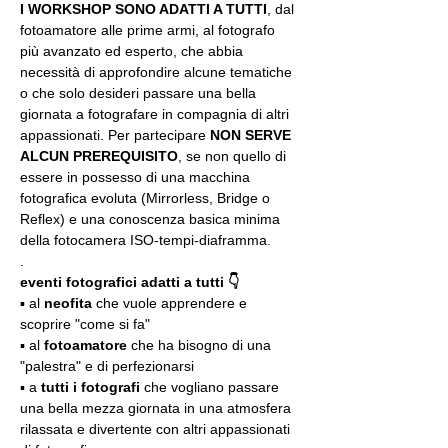
I WORKSHOP SONO ADATTI A TUTTI
, dal 
fotoamatore alle prime armi, al fotografo 
più avanzato ed esperto, che abbia 
necessità di approfondire alcune tematiche 
o che solo desideri passare una bella 
giornata a fotografare in compagnia di altri 
appassionati. Per partecipare 
NON SERVE 
ALCUN PREREQUISITO
, se non quello di 
essere in possesso di una macchina 
fotografica evoluta (Mirrorless, Bridge o 
Reflex) e una conoscenza basica minima 
della fotocamera ISO-tempi-diaframma.
.
eventi fotografici adatti a tutti 👇
▪️ al 
neofita
 che vuole apprendere e 
scoprire "come si fa"
▪️ al 
fotoamatore
 che ha bisogno di una 
"palestra" e di perfezionarsi
▪️ a 
tutti i fotografi
 che vogliano passare 
una bella mezza giornata in una atmosfera 
rilassata e divertente con altri appassionati 