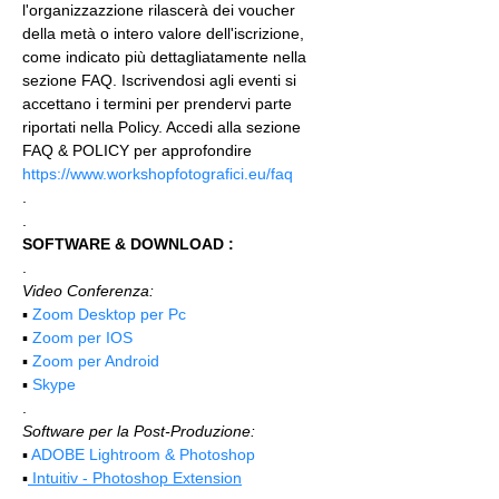
l'organizzazzione rilascerà dei voucher 
della metà o intero valore dell'iscrizione, 
come indicato più dettagliatamente nella 
sezione FAQ. Iscrivendosi agli eventi si 
accettano i termini per prendervi parte 
riportati nella Policy. Accedi alla sezione 
FAQ & POLICY per approfondire 
https://www.workshopfotografici.eu/faq
.
.
SOFTWARE & DOWNLOAD :
.
Video Conferenza:
▪️ 
Zoom Desktop per Pc
▪️ 
Zoom per IOS
▪️ 
Zoom per Android
▪️ 
Skype
.
Software per la Post-Produzione:
▪️ 
ADOBE Lightroom & Photoshop
▪️
 Intuitiv - Photoshop Extension