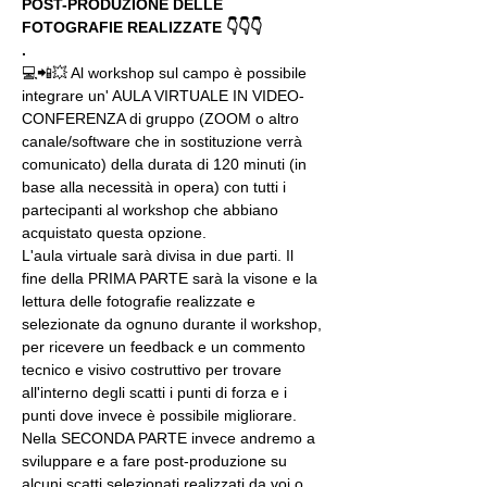
POST-PRODUZIONE DELLE 
FOTOGRAFIE REALIZZATE 👇👇👇
.
💻📲💥 Al workshop sul campo è possibile 
integrare un' AULA VIRTUALE IN VIDEO-
CONFERENZA di gruppo (ZOOM o altro 
canale/software che in sostituzione verrà 
comunicato) della durata di 120 minuti (in 
base alla necessità in opera) con tutti i 
partecipanti al workshop che abbiano 
acquistato questa opzione.
L'aula virtuale sarà divisa in due parti. Il 
fine della PRIMA PARTE sarà la visone e la 
lettura delle fotografie realizzate e 
selezionate da ognuno durante il workshop, 
per ricevere un feedback e un commento 
tecnico e visivo costruttivo per trovare 
all'interno degli scatti i punti di forza e i 
punti dove invece è possibile migliorare. 
Nella SECONDA PARTE invece andremo a 
sviluppare e a fare post-produzione su 
alcuni scatti selezionati realizzati da voi o 