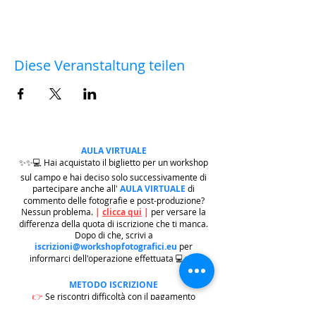
Diese Veranstaltung teilen
AULA VIRTUALE
✨✨💻 Hai acquistato il biglietto per un workshop
sul campo e hai deciso solo successivamente di
partecipare anche all'
AULA VIRTUALE
di
commento delle fotografie e post-produzione?
Nessun problema.
|
clicca qui
|
per versare la
differenza della quota di iscrizione che ti manca.
Dopo di che, scrivi a
iscrizioni@workshopfotografici.eu
per
informarci dell'operazione effettuata 💻✨✨
METODO ISCRIZIONE
👉
Se riscontri difficoltà con il pagamento
dell'iscrizione mediante carta di credito/paypal