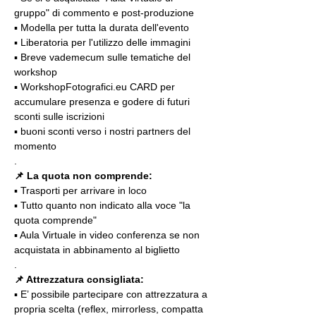
gruppo" di commento e post-produzione
▪️ Modella per tutta la durata dell'evento
▪️ Liberatoria per l'utilizzo delle immagini
▪️ Breve vademecum sulle tematiche del 
workshop
▪️ WorkshopFotografici.eu CARD per 
accumulare presenza e godere di futuri 
sconti sulle iscrizioni
▪️ buoni sconti verso i nostri partners del 
momento
.
📌
La quota non comprende:
▪️ Trasporti per arrivare in loco
▪️ Tutto quanto non indicato alla voce "la 
quota comprende"
▪️ Aula Virtuale in video conferenza se non 
acquistata in abbinamento al biglietto
.
📌 Attrezzatura consigliata:
▪️ E’ possibile partecipare con attrezzatura a 
propria scelta (reflex, mirrorless, compatta 