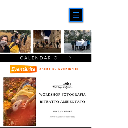
CALENDARIO
anche su EventBrite