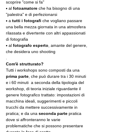
scoprire "come si fa"
▪️ al 
fotoamatore
 che ha bisogno di una 
"palestra" e di perfezionarsi
▪️ a 
tutti i fotografi
 che vogliano passare 
una bella mezza giornata in una atmosfera 
rilassata e divertente con altri appassionati 
di fotografia
▪️ al 
fotografo esperto
, amante del genere, 
che desidera uno shooting
.
Com'è strutturato?
Tutti i workshops sono composti da una 
prima parte
, che può durare tra i 30 minuti 
e i 60 minuti  a seconda della tipologia del 
workshop, di teoria iniziale riguardante il 
genere fotografico trattato: impostazioni di 
macchina ideali, suggerimenti e piccoli 
trucchi da mettere successivamente in 
pratica; e da una 
seconda parte
 pratica 
dove si affronteranno le varie 
problematiche che si possono presentare 
durante la fase di scatto.