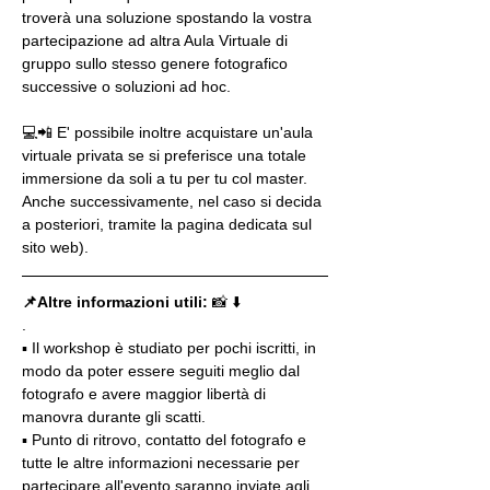
troverà una soluzione spostando la vostra 
partecipazione ad altra Aula Virtuale di 
gruppo sullo stesso genere fotografico 
successive o soluzioni ad hoc.
💻📲 E' possibile inoltre acquistare un'aula 
virtuale privata se si preferisce una totale 
immersione da soli a tu per tu col master. 
Anche successivamente, nel caso si decida 
a posteriori, tramite la pagina dedicata sul 
sito web).
📌Altre informazioni utili: 
📸 ⬇️
.
▪️ Il workshop è studiato per pochi iscritti, in 
modo da poter essere seguiti meglio dal 
fotografo e avere maggior libertà di 
manovra durante gli scatti.
▪️ Punto di ritrovo, contatto del fotografo e 
tutte le altre informazioni necessarie per 
partecipare all'evento saranno inviate agli 