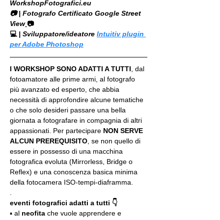
WorkshopFotografici.eu
📷 | Fotografo Certificato Google Street 
View
📷
💻
 | Sviluppatore/ideatore 
Intuitiv plugin 
per Adobe Photoshop
I WORKSHOP SONO ADATTI A TUTTI
, dal 
fotoamatore alle prime armi, al fotografo 
più avanzato ed esperto, che abbia 
necessità di approfondire alcune tematiche 
o che solo desideri passare una bella 
giornata a fotografare in compagnia di altri 
appassionati. Per partecipare 
NON SERVE 
ALCUN PREREQUISITO
, se non quello di 
essere in possesso di una macchina 
fotografica evoluta (Mirrorless, Bridge o 
Reflex) e una conoscenza basica minima 
della fotocamera ISO-tempi-diaframma.
.
eventi fotografici adatti a tutti 👇
▪️ al 
neofita
 che vuole apprendere e 