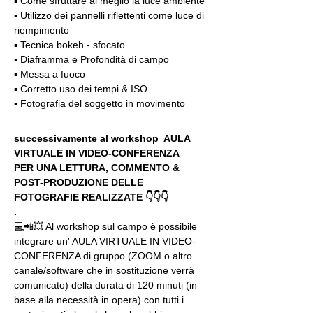
▪️ Come sfruttare al meglio la luce ambiente
▪️ Utilizzo dei pannelli riflettenti come luce di 
riempimento
▪️ Tecnica bokeh - sfocato
▪️ Diaframma e Profondità di campo
▪️ Messa a fuoco
▪️ Corretto uso dei tempi & ISO
▪️ Fotografia del soggetto in movimento
successivamente al workshop  AULA 
VIRTUALE IN VIDEO-CONFERENZA
PER UNA LETTURA, COMMENTO & 
POST-PRODUZIONE DELLE 
FOTOGRAFIE REALIZZATE 👇👇👇
.
💻📲💥 Al workshop sul campo è possibile 
integrare un' AULA VIRTUALE IN VIDEO-
CONFERENZA di gruppo (ZOOM o altro 
canale/software che in sostituzione verrà 
comunicato) della durata di 120 minuti (in 
base alla necessità in opera) con tutti i 