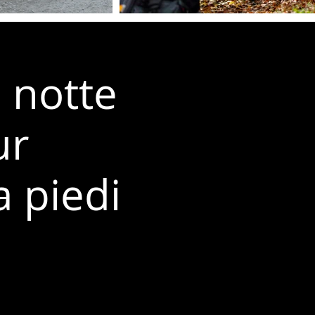
 notte
ur
a piedi