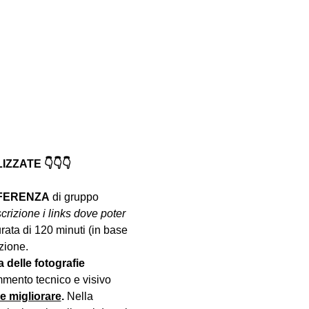
ZATE 👇👇👇
NFERENZA
 di gruppo 
crizione i links dove poter 
urata di 120 minuti (in base 
zione.
a delle fotografie 
mento tecnico e visivo 
le migliorare
. 
Nella 