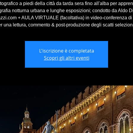
tografico a piedi della città da tarda sera fino all'alba per appre
grafia notturna urbana e lunghe esposizioni; condotto da Aldo D
azzi.com + AULA VIRTUALE (facoltativa) in video-conferenza di
r una lettura, commento & post-produzione degli scatti selezion
L'iscrizione è completata
Scopri gli altri eventi