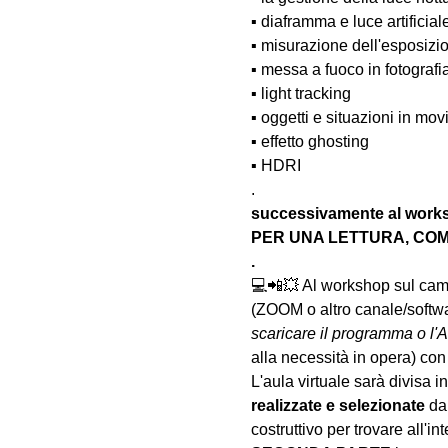
▪️ diaframma e luce artificial
▪️ misurazione dell'esposizi
▪️ messa a fuoco in fotograf
▪️ light tracking
▪️ oggetti e situazioni in m
▪️ effetto ghosting
▪️ HDRI
.
successivamente al wo
PER UNA LETTURA, COM
.
💻📲💥 Al workshop sul camp
(ZOOM o altro canale/softwar
scaricare il programma o l'A
alla necessità in opera) con
L'aula virtuale sarà divisa in 
realizzate
e selezionate
 da
costruttivo per trovare all'int