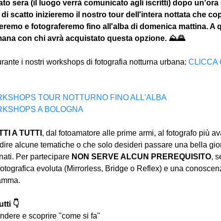
to sera (il luogo verrà comunicato agli iscritti) dopo un'ora c
di scatto inizieremo il nostro tour dell'intera nottata che cop
ireremo e fotograferemo fino all'alba di domenica mattina. A q
imana con chi avrà acquistato questa opzione. ⛰🌄
urante i nostri workshops di fotografia notturna urbana: 
CLICCA 
 WORKSHOPS TOUR NOTTURNO FINO ALL'ALBA
 WORKSHOPS A BOLOGNA
I A TUTTI
, dal fotoamatore alle prime armi, al fotografo più a
ire alcune tematiche o che solo desideri passare una bella gior
ati. Per partecipare 
NON SERVE ALCUN PREREQUISITO
, s
tografica evoluta (Mirrorless, Bridge o Reflex) e una conoscen
ramma.
tti 👇
ndere e scoprire "come si fa"