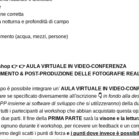
e
one corretta
ia notturna e profondità di campo
ovimento (acqua, mezzi, persone)
rkshop 👉 👉 AULA VIRTUALE IN VIDEO-CONFERENZA
MENTO & POST-PRODUZIONE DELLE FOTOGRAFIE REALIZ
o è possibile integrare un' 
AULA VIRTUALE IN VIDEO-CO
e se specificato diversamente all'iscrizione 
👇
in fondo alla des
PP insieme ai software di sviluppo che si utilizzeranno
) della d
 tutti i partecipanti al workshop che abbian acquistato questa op
due parti. Il fine della 
PRIMA PARTE 
sarà la 
visone e la lettur
 ognuno durante il workshop, per ricevere un feedback e un com
erno degli scatti i punti di forza 
e 
i punti dove invece è possibi