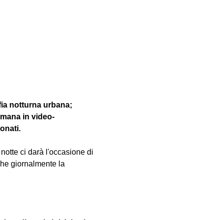
fia notturna urbana; 
imana in video-
onati.
 notte ci darà l'occasione di 
i che giornalmente la 