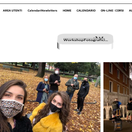
AREA UTENTI
CalendariNewletters
HOME
CALENDARIO
ON-LINE | CORSI
A