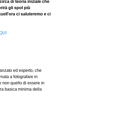
irca di teoria iniziale che 
rirà gli spot più 
uell'ora ci saluteremo e ci 
QUI
vanzato ed esperto, che 
nata a fotografare in 
e non quello di essere in 
za basica minima della 