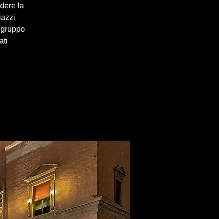
ndere la
iazzi
 gruppo
ati