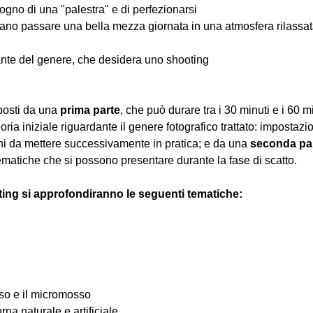
ogno di una "palestra" e di perfezionarsi
iano passare una bella mezza giornata in una atmosfera rilassata 
nte del genere, che desidera uno shooting
osti da una 
prima parte
, che può durare tra i 30 minuti e i 60 m
oria iniziale riguardante il genere fotografico trattato: impostazi
hi da mettere successivamente in pratica; e da una 
seconda pa
ematiche che si possono presentare durante la fase di scatto.
ting si approfondiranno le seguenti tematiche:
osso e il micromosso
urna naturale e artificiale