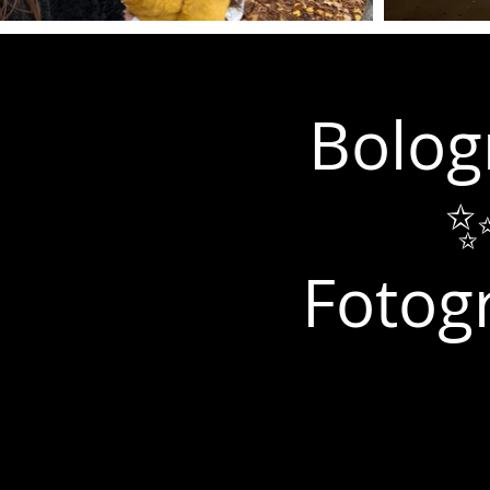
Bolog
✨
Fotogr