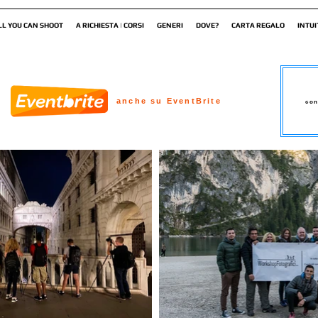
LL YOU CAN SHOOT
A RICHIESTA | CORSI
GENERI
DOVE?
CARTA REGALO
INTUI
anche su EventBrite
con