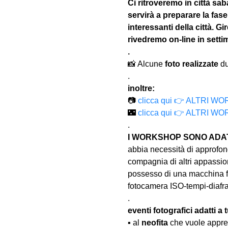
Ci ritroveremo in città saba
servirà a preparare la fase 
interessanti della città. G
rivedremo on-line in sett
.
📸 Alcune 
foto realizzate
 d
.
inoltre:
📷 
clicca qui 👉 ALTRI
🌃
 clicca qui 👉 ALTRI
.
I WORKSHOP SONO ADATT
abbia necessità di approfond
compagnia di altri appassion
possesso di una macchina fo
fotocamera ISO-tempi-diaf
.
eventi fotografici adatti a tu
▪️ al 
neofita
 che vuole appre