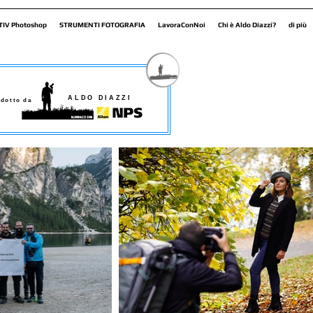
TIV Photoshop
STRUMENTI FOTOGRAFIA
LavoraConNoi
Chi è Aldo Diazzi?
di più
ALDO DIAZZI
dotto da