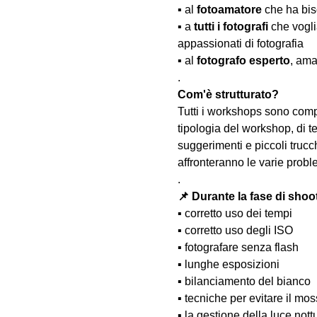
▪️ al 
fotoamatore
 che ha bis
▪️ a 
tutti i fotografi
 che vogl
appassionati di fotografia
▪️ al 
fotografo esperto
, ama
.
Com'è strutturato?
Tutti i workshops sono comp
tipologia del workshop, di te
suggerimenti e piccoli trucc
affronteranno le varie probl
.
📌 Durante la fase di shoo
▪️ corretto uso dei tempi
▪️ corretto uso degli ISO
▪️ fotografare senza flash
▪️ lunghe esposizioni
▪️ bilanciamento del bianco
▪️ tecniche per evitare il m
▪️ la gestione della luce nott