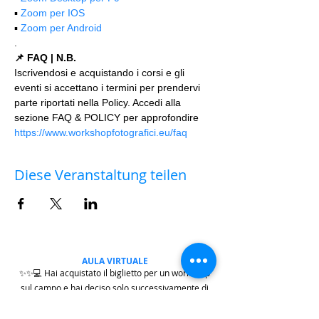
▪️ 
Zoom per IOS
▪️ 
Zoom per Android
.
📌 FAQ | N.B.
Iscrivendosi e acquistando i corsi e gli 
eventi si accettano i termini per prendervi 
parte riportati nella Policy. Accedi alla 
sezione FAQ & POLICY per approfondire 
https://www.workshopfotografici.eu/faq
Diese Veranstaltung teilen
AULA VIRTUALE
✨✨💻 Hai acquistato il biglietto per un workshop
sul campo e hai deciso solo successivamente di
partecipare anche all'
AULA VIRTUALE
di
commento delle fotografie e post-produzione?