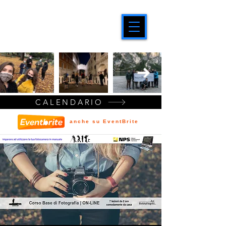
CALENDARIO
anche su EventBrite