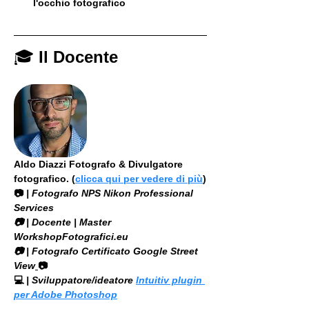
l'occhio fotografico
🎓 
Il Docente
Aldo Diazzi Fotografo & Divulgatore 
fotografico. (
clicca qui per vedere di più
)
📷
 | Fotografo NPS Nikon Professional 
Services
​📷 | Docente | Master 
WorkshopFotografici.eu
📷 | Fotografo Certificato Google Street 
View
📷
💻
 | Sviluppatore/ideatore 
Intuitiv plugin 
per Adobe Photoshop