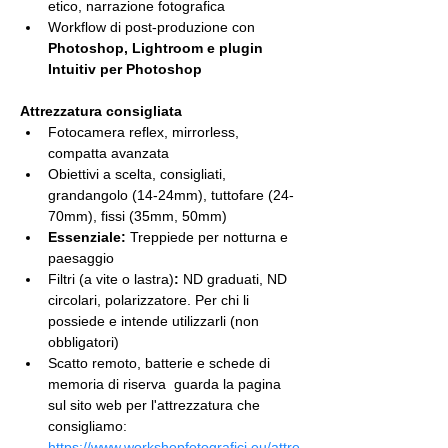
etico, narrazione fotografica
Workflow di post-produzione con 
Photoshop, Lightroom e plugin 
Intuitiv per Photoshop
Attrezzatura consigliata
Fotocamera reflex, mirrorless, 
compatta avanzata
Obiettivi a scelta, consigliati, 
grandangolo (14-24mm), tuttofare (24-
70mm), fissi (35mm, 50mm)
Essenziale:
 Treppiede per notturna e 
paesaggio
Filtri (a vite o lastra)
:
 ND graduati, ND 
circolari, polarizzatore. Per chi li 
possiede e intende utilizzarli (non 
obbligatori)
Scatto remoto, batterie e schede di 
memoria di riserva  guarda la pagina 
sul sito web per l'attrezzatura che 
consigliamo: 
https://www.workshopfotografici.eu/attre