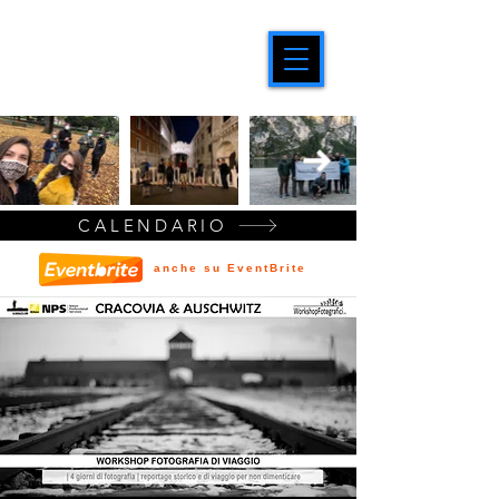
CALENDARIO
anche su EventBrite