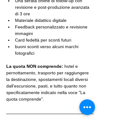
Una serata online di follow-up con 
revisione e post-produzione avanzata 
di 3 ore
Materiale didattico digitale
Feedback personalizzato e revisione 
immagini
Card fedeltà per sconti futuri
buoni sconti verso alcuni marchi 
fotografici
La quota NON comprende:
 hotel e 
pernottamento, trasporto per raggiungere 
la destinazione, spostamenti locali diversi 
dall’escursione, pasti, e tutto quanto non 
specificatamente indicato nella voce "La 
quota comprende".
Info pratiche
Minimo 4, massimo 10 partecipanti