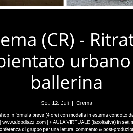
ema (CR) - Ritra
ientato urbano
ballerina
So., 12. Juli
  |  
Crema
hop in formula breve (4 ore) con modella in esterna condotto d
 | www.aldodiazzi.com | + AULA VIRTUALE (facoltativa) in setti
onferenza di gruppo per una lettura, commento & post-produzio