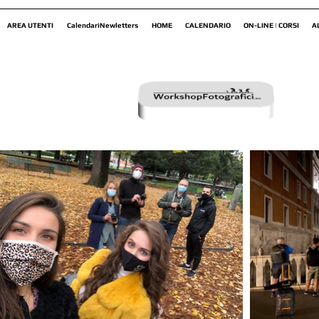
AREA UTENTI
CalendariNewletters
HOME
CALENDARIO
ON-LINE | CORSI
A