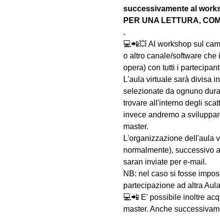
successivamente al wo
PER UNA LETTURA, COM
.
💻📲💥 Al workshop sul c
o altro canale/software che 
opera) con tutti i partecipa
L'aula virtuale sarà divisa i
selezionate da ognuno duran
trovare all'interno degli sc
invece andremo a sviluppare 
master.
L'organizzazione dell'aula v
normalmente), successivo a
saran inviate per e-mail.
NB: nel caso si fosse impossi
partecipazione ad altra Aula
💻📲 E' possibile inoltre acq
master. Anche successivament