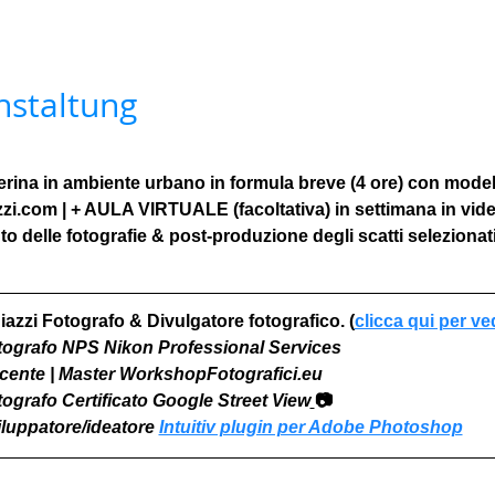
nstaltung
erina in ambiente urbano in formula breve (4 ore) con model
zzi.com | + AULA VIRTUALE (facoltativa) in settimana in vid
o delle fotografie & post-produzione degli scatti selezionati
iazzi Fotografo & Divulgatore fotografico. (
clicca qui per ve
otografo NPS Nikon Professional Services
Docente | Master WorkshopFotografici.eu
otografo Certificato Google Street View
📷
viluppatore/ideatore 
Intuitiv plugin per Adobe Photoshop