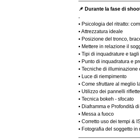
📌 Durante la fase di shoo
.
▪️ Psicologia del ritratto: 
▪️ Attrezzatura ideale
▪️ Posizione del tronco, bra
▪️ Mettere in relazione il so
▪️ Tipi di inquadrature e tagli
▪️ Punto di inquadratura e pr
▪️ Tecniche di illuminazione
▪️ Luce di riempimento
▪️ Come sfruttare al meglio 
▪️ Utilizzo dei pannelli rifle
▪️ Tecnica bokeh - sfocato
▪️ Diaframma e Profondità d
▪️ Messa a fuoco
▪️ Corretto uso dei tempi & 
▪️ Fotografia del soggetto i