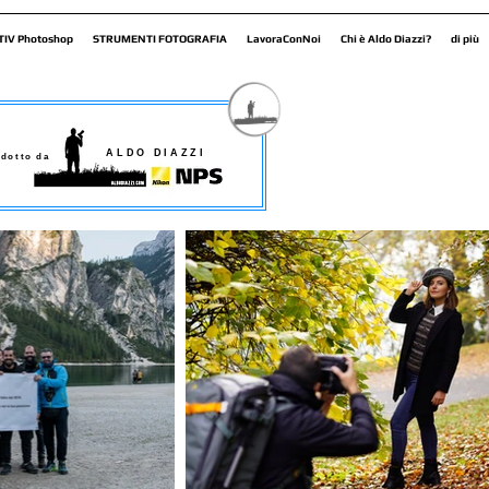
TIV Photoshop
STRUMENTI FOTOGRAFIA
LavoraConNoi
Chi è Aldo Diazzi?
di più
ALDO DIAZZI
dotto da