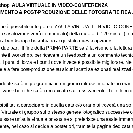
rkshop  AULA VIRTUALE IN VIDEO-CONFERENZA
MENTO & POST-PRODUZIONE DELLE FOTOGRAFIE REALIZ
ampo è possibile integrare un' AULA VIRTUALE IN VIDEO-CO
in sostituzione verrà comunicato) della durata di 120 minuti (in b
nti al workshop che abbiano acquistato questa opzione.
n due parti. Il fine della PRIMA PARTE sarà la visone e la lettura 
te il workshop, per ricevere un feedback e un commento tecnico 
atti i punti di forza e i punti dove invece è possibile migliorar
e a fare post-produzione su alcuni scatti selezionati realizzati d
irtuale sarà in programma in un giorno infrasettimanale, in orari
l workshop che sarà comunicato successivamente. Tutte le modal
bilitati a partecipare in quella data e/o orario si troverà una s
 Virtuale di gruppo sullo stesso genere fotografico successive o
uistare un'aula virtuale privata se si preferisce una totale immers
e, nel caso si decida a posteriori, tramite la pagina dedicata s