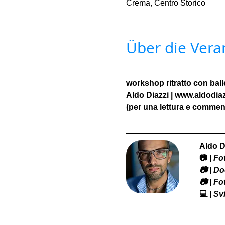
Crema, Centro Storico
Über die Vera
workshop ritratto con ball
Aldo Diazzi | www.aldodia
(per una lettura e comment
Aldo D
📷
 | F
​📷 | 
📷 | F
💻
 | S