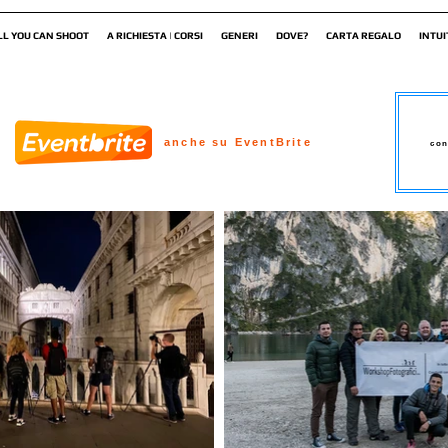
LL YOU CAN SHOOT
A RICHIESTA | CORSI
GENERI
DOVE?
CARTA REGALO
INTUI
anche su EventBrite
con