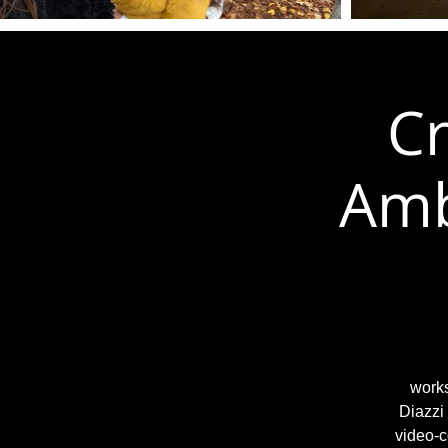
Cr
Amb
works
Diazzi
video-c