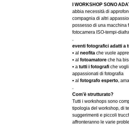
I WORKSHOP SONO ADATT
abbia necessità di approfond
compagnia di altri appassion
possesso di una macchina fo
fotocamera ISO-tempi-diaf
.
eventi fotografici adatti a tu
▪️ al 
neofita
 che vuole appre
▪️ al 
fotoamatore
 che ha bis
▪️ a 
tutti i fotografi
 che vogl
appassionati di fotografia
▪️ al 
fotografo esperto
, ama
.
Com'è strutturato?
Tutti i workshops sono comp
tipologia del workshop, di te
suggerimenti e piccoli trucc
affronteranno le varie probl