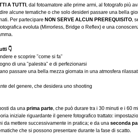
I A TUTTI
, dal fotoamatore alle prime armi, al fotografo più a
ire alcune tematiche o che solo desideri passare una bella gior
ati. Per partecipare 
NON SERVE ALCUN PREREQUISITO
, s
tografica evoluta (Mirrorless, Bridge o Reflex) e una conoscen
ramma.
tti 👇
ndere e scoprire "come si fa"
ogno di una "palestra" e di perfezionarsi
iano passare una bella mezza giornata in una atmosfera rilassata 
nte del genere, che desidera uno shooting
osti da una 
prima parte
, che può durare tra i 30 minuti e i 60 m
oria iniziale riguardante il genere fotografico trattato: impostazi
hi da mettere successivamente in pratica; e da una 
seconda pa
ematiche che si possono presentare durante la fase di scatto.