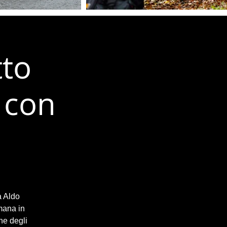
tto
 con
a Aldo
mana in
ne degli