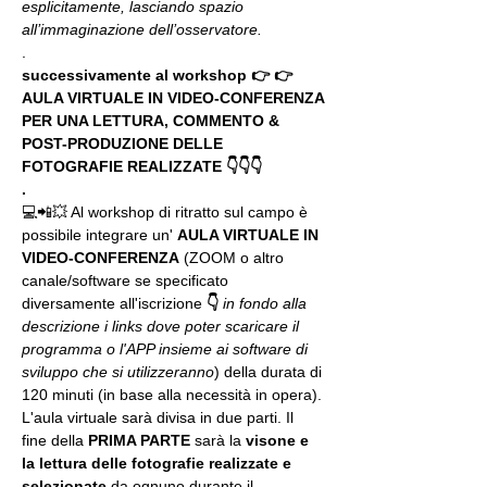
esplicitamente, lasciando spazio 
all’immaginazione dell’osservatore.
.
successivamente al workshop 👉 👉 
AULA VIRTUALE IN VIDEO-CONFERENZA
PER UNA LETTURA, COMMENTO & 
POST-PRODUZIONE DELLE 
FOTOGRAFIE REALIZZATE 👇👇👇
.
💻📲💥 Al workshop di ritratto sul campo è 
possibile integrare un' 
AULA VIRTUALE IN 
VIDEO-CONFERENZA
 (ZOOM o altro 
canale/software se specificato 
diversamente all'iscrizione 
👇
in fondo alla 
descrizione i links dove poter scaricare il 
programma o l'APP insieme ai software di 
sviluppo che si utilizzeranno
) della durata di 
120 minuti (in base alla necessità in opera).
L'aula virtuale sarà divisa in due parti. Il 
fine della 
PRIMA PARTE 
sarà la 
visone e 
la lettura delle fotografie realizzate
e 
selezionate
 da ognuno durante il 