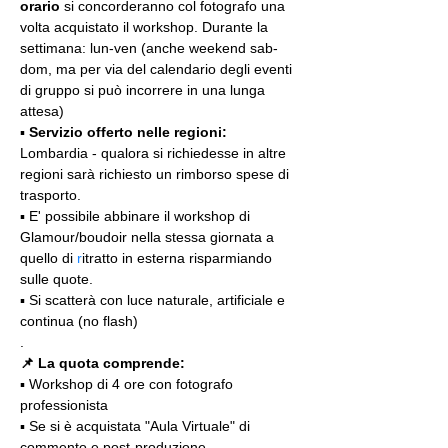
orario
 si concorderanno col fotografo una 
volta acquistato il workshop. Durante la 
settimana: lun-ven (anche weekend sab-
dom, ma per via del calendario degli eventi 
di gruppo si può incorrere in una lunga 
attesa)
▪️ 
Servizio offerto nelle regioni:
Lombardia - qualora si richiedesse in altre 
regioni sarà richiesto un rimborso spese di 
trasporto.
▪️ E' possibile abbinare il workshop di 
Glamour/boudoir nella stessa giornata a 
quello di 
r
itratto in esterna risparmiando 
sulle quote.
▪️ Si scatterà con luce naturale, artificiale e 
continua (no flash)
.
📌 La quota comprende:
▪️ Workshop di 4 ore con fotografo 
professionista
▪️ Se si è acquistata "Aula Virtuale" di 
commento e post-produzione