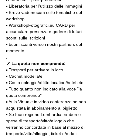
▪️ Liberatoria per l'utilizzo delle immagini
▪️ Breve vademecum sulle tematiche del 
workshop
▪️ WorkshopFotografici.eu CARD per 
accumulare presenza e godere di futuri 
sconti sulle iscrizioni
▪️ buoni sconti verso i nostri partners del 
momento
.
📌
La quota non comprende:
▪️ Trasporti per arrivare in loco
▪️ Cachet modella/e
▪️ Costo noleggio/affitto location/hotel etc
▪️ Tutto quanto non indicato alla voce "la 
quota comprende"
▪️ Aula Virtuale in video conferenza se non 
acquistata in abbinamento al biglietto
▪️ Se fuori regione Lombardia: rimborso 
spese di trasporto/vitto/alloggio che 
verranno concordate in base al mezzo di 
trasporto/vitto/alloggio, ticket e/o dati 