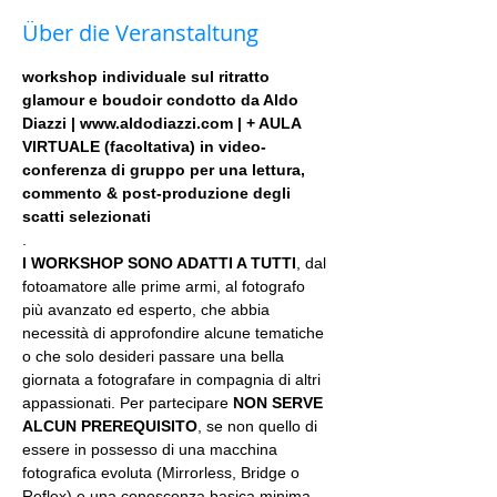
Über die Veranstaltung
workshop individuale sul ritratto 
glamour e boudoir condotto da Aldo 
Diazzi | www.aldodiazzi.com | + AULA 
VIRTUALE (facoltativa) in video-
conferenza di gruppo per una lettura, 
commento & post-produzione degli 
scatti selezionati
.
I WORKSHOP SONO ADATTI A TUTTI
, dal 
fotoamatore alle prime armi, al fotografo 
più avanzato ed esperto, che abbia 
necessità di approfondire alcune tematiche 
o che solo desideri passare una bella 
giornata a fotografare in compagnia di altri 
appassionati. Per partecipare 
NON SERVE 
ALCUN PREREQUISITO
, se non quello di 
essere in possesso di una macchina 
fotografica evoluta (Mirrorless, Bridge o 
Reflex) e una conoscenza basica minima 