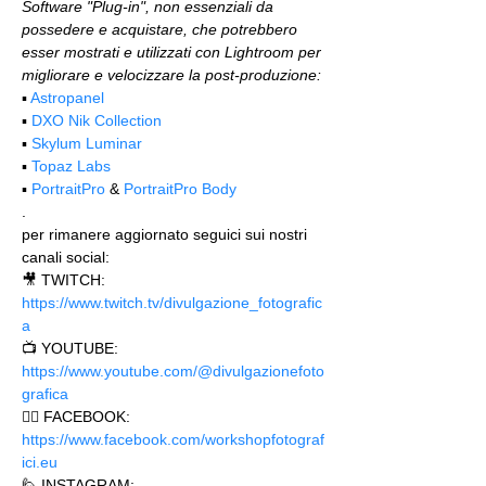
Software "Plug-in", non essenziali da 
possedere e acquistare, che potrebbero 
esser mostrati e utilizzati con Lightroom per 
migliorare e velocizzare la post-produzione:
▪️ 
Astropanel
▪️ 
DXO Nik Collection
▪️ 
Skylum Luminar
▪️ 
Topaz Labs
▪️ 
PortraitPro
 & 
PortraitPro Body
.
per rimanere aggiornato seguici sui nostri 
canali social:
🎥 TWITCH: 
https://www.twitch.tv/divulgazione_fotografic
a
📺 YOUTUBE: 
https://www.youtube.com/@divulgazionefoto
grafica
🙋‍♂️ FACEBOOK: 
https://www.facebook.com/workshopfotograf
ici.eu 
🙋 INSTAGRAM: 