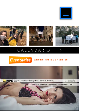
CALENDARIO
anche su EventBrite