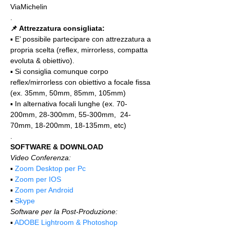
ViaMichelin
.
📌 Attrezzatura consigliata:
▪️ E’ possibile partecipare con attrezzatura a 
propria scelta (reflex, mirrorless, compatta 
evoluta & obiettivo).
▪️ Si consiglia comunque corpo 
reflex/mirrorless con obiettivo a focale fissa 
(ex. 35mm, 50mm, 85mm, 105mm)
▪️ In alternativa focali lunghe (ex. 70-
200mm, 28-300mm, 55-300mm,  24-
70mm, 18-200mm, 18-135mm, etc)
.
SOFTWARE & DOWNLOAD
Video Conferenza:
▪️ 
Zoom Desktop per Pc
▪️ 
Zoom per IOS
▪️ 
Zoom per Android
▪️ 
Skype
Software per la Post-Produzione:
▪️ 
ADOBE Lightroom & Photoshop