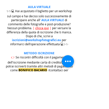
AULA VIRTUALE
✨✨💻 Hai acquistato il biglietto per un workshop
sul campo e hai deciso solo successivamente di
partecipare anche all'
AULA VIRTUALE
di
commento delle fotografie e post-produzione?
Nessun problema.
|
clicca qui
|
per versare la
differenza della quota di iscrizione che ti manca.
Dopo di che, scrivi a
iscrizioni@workshopfotografici.eu
per
informarci dell'operazione effettuata 💻✨✨
METODO ISCRIZIONE
👉
Se riscontri difficoltà con il pagamento
dell'iscrizione mediante carta di credito/paypal
potrai iscriverti tramite altri metodi di pagamento
come
BONIFICO BACARIO
(
contattaci per
ricevere gli estremi bancari)
o REVOLUT
|
CLICCA
QUI
| ricordati in questo caso di contattarci in
seguito per lasciarci i tuoi recapiti per mandarti le
informazioni e il biglietto dell'evento e di
contattarci per e-mail per indicarci i tuoi dati
personali per l'emissione della regolare fattura
(nome cognome, indirizzo di residenza con cap e
codice fiscale).
.