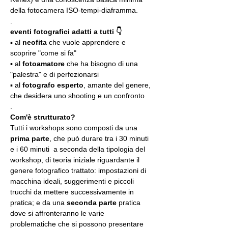
della fotocamera ISO-tempi-diaframma.
.
eventi fotografici adatti a tutti 👇
▪️ al 
neofita
 che vuole apprendere e 
scoprire "come si fa"
▪️ al 
fotoamatore
 che ha bisogno di una 
"palestra" e di perfezionarsi
▪️ al 
fotografo esperto
, amante del genere, 
che desidera uno shooting e un confronto
.
Com'è strutturato?
Tutti i workshops sono composti da una 
prima parte
, che può durare tra i 30 minuti 
e i 60 minuti  a seconda della tipologia del 
workshop, di teoria iniziale riguardante il 
genere fotografico trattato: impostazioni di 
macchina ideali, suggerimenti e piccoli 
trucchi da mettere successivamente in 
pratica; e da una 
seconda parte
 pratica 
dove si affronteranno le varie 
problematiche che si possono presentare 