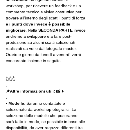
workshop, per ricevere un feedback e un 
commento tecnico e visivo costruttivo per 
trovare all'interno degli scatti i punti di forza 
e 
i punti dove invece è possibile 
migliorare
. 
Nella 
SECONDA PARTE 
invece 
andremo a sviluppare e a fare post-
produzione su alcuni scatti selezionati 
realizzati da voi o dal fotografo master. 
Orario e giorno da lunedì a venerdì verrà 
concordato insieme in seguito.
.
__________________________________
👆👆👆
.
📌Altre informazioni utili: 
📸 ⬇️
.
▪️
 Modelle
: Saranno contattate e 
selezionate da workshopfotografici. La 
selezione delle modelle che poseranno 
sarà fatto in modo, se possibile in base alle 
disponibilità, da aver ragazze differenti tra 