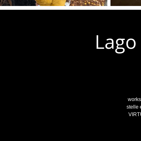
Lago 
worksh
stelle
VIRTU