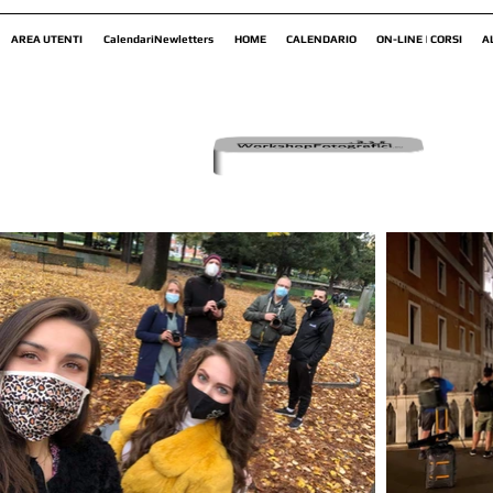
AREA UTENTI
CalendariNewletters
HOME
CALENDARIO
ON-LINE | CORSI
A