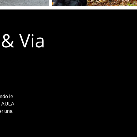
 & Via
endo le
 + AULA
er una