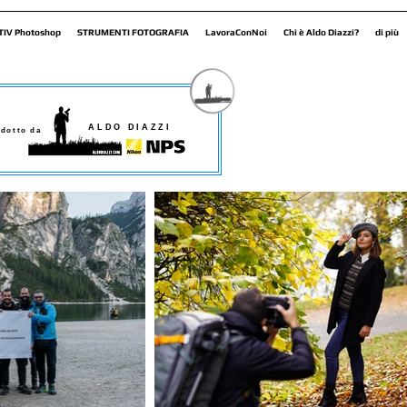
TIV Photoshop
STRUMENTI FOTOGRAFIA
LavoraConNoi
Chi è Aldo Diazzi?
di più
ALDO DIAZZI
dotto da