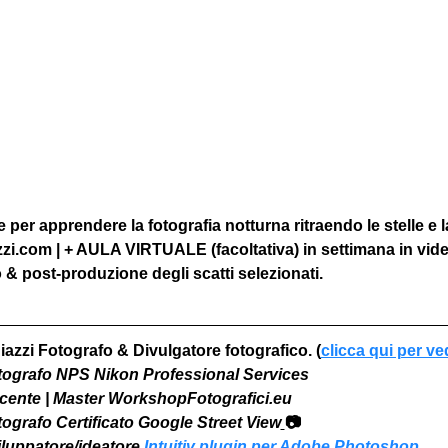
per apprendere la fotografia notturna ritraendo le stelle e l
zzi.com | + AULA VIRTUALE (facoltativa) in settimana in vid
& post-produzione degli scatti selezionati.
iazzi Fotografo & Divulgatore fotografico. (
clicca qui per ve
otografo NPS Nikon Professional Services
Docente | Master WorkshopFotografici.eu
otografo Certificato Google Street View
📷
viluppatore/ideatore 
Intuitiv plugin per Adobe Photoshop