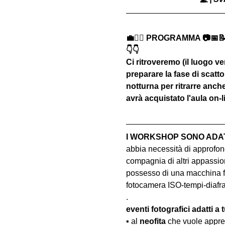
💼🚶‍♂️ PROGRAMMA 📷📅
👇👇
Ci ritroveremo (il luogo ver
preparare la fase di scatto
notturna per ritrarre anche
avrà acquistato l'aula on-
I WORKSHOP SONO ADATT
abbia necessità di approfond
compagnia di altri appassion
possesso di una macchina fo
fotocamera ISO-tempi-diaf
.
eventi fotografici adatti a tu
▪️ al 
neofita
 che vuole appre