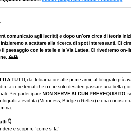

rà comunicato agli iscritti) e dopo un'ora circa di teoria iniz
 inizieremo a scattare alla ricerca di spot interessanti. Ci ci
 il paesaggio con le stelle e la Via Lattea. Ci rivedremo on-l
line. ⛰🌄
I A TUTTI
, dal fotoamatore alle prime armi, al fotografo più a
ire alcune tematiche o che solo desideri passare una bella gior
ati. Per partecipare 
NON SERVE ALCUN PREREQUISITO
, s
tografica evoluta (Mirrorless, Bridge o Reflex) e una conoscen
ramma.
tti 👇
ndere e scoprire "come si fa"