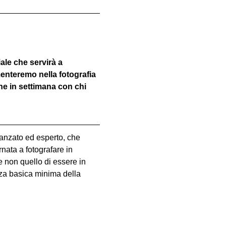
iale che servirà a 
menteremo nella fotografia 
ine in settimana con chi 
vanzato ed esperto, che 
nata a fotografare in 
e non quello di essere in 
za basica minima della 