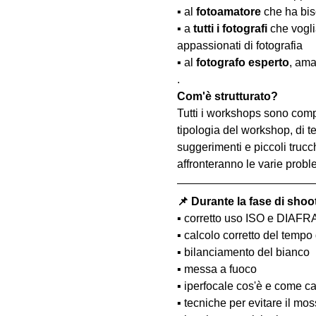
▪️ al 
fotoamatore
 che ha bis
▪️ a 
tutti i fotografi
 che vogl
appassionati di fotografia
▪️ al 
fotografo esperto
, ama
.
Com'è strutturato?
Tutti i workshops sono comp
tipologia del workshop, di te
suggerimenti e piccoli trucc
affronteranno le varie probl
📌 Durante la fase di shoo
▪️ corretto uso ISO e DIAF
▪️ calcolo corretto del temp
▪️ bilanciamento del bianco
▪️ messa a fuoco
▪️ iperfocale cos'è e come ca
▪️ tecniche per evitare il m