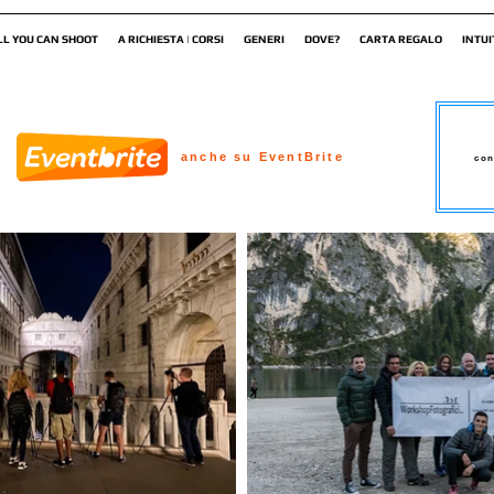
LL YOU CAN SHOOT
A RICHIESTA | CORSI
GENERI
DOVE?
CARTA REGALO
INTUI
anche su EventBrite
con