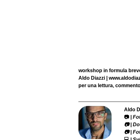
workshop in formula breve 
Aldo Diazzi | www.aldodia
per una lettura, commento 
Aldo D
📷
 | F
​📷 | 
📷 | F
💻
 | S