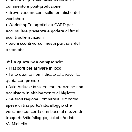
▪️ Se si è acquistata "Aula Virtuale" di 
commento e post-produzione
▪️ Breve vademecum sulle tematiche del 
workshop
▪️ WorkshopFotografici.eu CARD per 
accumulare presenza e godere di futuri 
sconti sulle iscrizioni
▪️ buoni sconti verso i nostri partners del 
momento
.
📌 La quota non comprende:
▪️ Trasporti per arrivare in loco
▪️ Tutto quanto non indicato alla voce "la 
quota comprende"
▪️ Aula Virtuale in video conferenza se non 
acquistata in abbinamento al biglietto
▪️ Se fuori regione Lombardia: rimborso 
spese di trasporto/vitto/alloggio che 
verranno concordate in base al mezzo di 
trasporto/vitto/alloggio, ticket e/o dati 
ViaMichelin
.