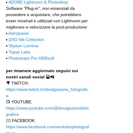
▪️ 
ADOBE Lightroom & Photoshop
Software "Plug-in", non essenziali da 
possedere e acquistare, che potrebbero 
esser mostrati e utilizzati con Lightroom per 
migliorare e velocizzare la post-produzione:
▪️ 
Astropanel
▪️ 
DXO Nik Collection
▪️ 
Skylum Luminar
▪️ 
Topaz Labs
▪️ 
Photomatix Pro HDRsoft
.
per rimanere aggiornato seguici sui 
nostri canali social 💻📲
🎥 TWITCH: 
https://www.twitch.tv/divulgazione_fotografic
a
📺 YOUTUBE: 
https://www.youtube.com/@divulgazionefoto
grafica
🙋‍♂️ FACEBOOK: 
https://www.facebook.com/workshopfotograf