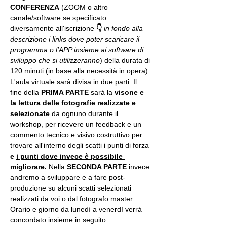
CONFERENZA
 (ZOOM o altro 
canale/software se specificato 
diversamente all'iscrizione 
👇
in fondo alla 
descrizione i links dove poter scaricare il 
programma o l'APP insieme ai software di 
sviluppo che si utilizzeranno
) della durata di 
120 minuti (in base alla necessità in opera).
L'aula virtuale sarà divisa in due parti. Il 
fine della 
PRIMA PARTE 
sarà la 
visone e 
la lettura delle fotografie realizzate
e 
selezionate
 da ognuno durante il 
workshop, per ricevere un feedback e un 
commento tecnico e visivo costruttivo per 
trovare all'interno degli scatti i punti di forza 
e 
i punti dove invece è possibile 
migliorare
. 
Nella 
SECONDA PARTE 
invece 
andremo a sviluppare e a fare post-
produzione su alcuni scatti selezionati 
realizzati da voi o dal fotografo master. 
Orario e giorno da lunedì a venerdì verrà 
concordato insieme in seguito.