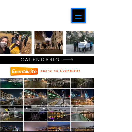
CALENDARIO
anche su EventBrite