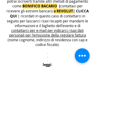
potrai iscriverti tramite altri metodi di pagamento
come
BONIFICO BACARIO
(
contattaci per
ricevere gli estremi bancari)
o REVOLUT
|
CLICCA
QUI
| ricordati in questo caso di contattarci in
seguito per lasciarci i tuoi recapiti per mandarti le
informazioni e il biglietto dell'evento e di
contattarci per e-mail per indicarci i tuoi dati
personali per l'emissione della regolare fattura
(nome cognome, indirizzo di residenza con cap e
codice fiscale).
.
.
.
leggi:
info costi
: La quota di iscrizione è comprensiva di
tasse, rivalsa INPS 4% & bollo su fattura (dove
previsto) sono anche comprese nella quota le
commissioni del provider di pagamento (Stripe o
Paypal).
👉
S
ono invece escluse dalla quota di iscrizione
e aggiunte al prezzo finale del biglietto le
commissioni di servizio sui biglietti "Wix
Payments" in vigore dal 1 ottobre 2025. Tali
commissioni imposte da Wix Events saranno a
carico del cliente e saranno aggiunte,
addebitate e fatturate separatamente da Wix
.