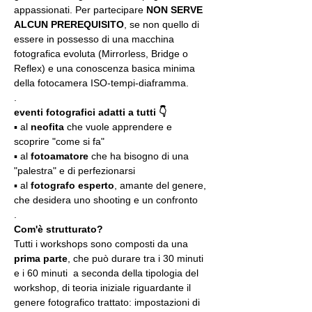
appassionati. Per partecipare 
NON SERVE 
ALCUN PREREQUISITO
, se non quello di 
essere in possesso di una macchina 
fotografica evoluta (Mirrorless, Bridge o 
Reflex) e una conoscenza basica minima 
della fotocamera ISO-tempi-diaframma.
.
eventi fotografici adatti a tutti 👇
▪️ al 
neofita
 che vuole apprendere e 
scoprire "come si fa"
▪️ al 
fotoamatore
 che ha bisogno di una 
"palestra" e di perfezionarsi
▪️ al 
fotografo esperto
, amante del genere, 
che desidera uno shooting e un confronto
.
Com'è strutturato?
Tutti i workshops sono composti da una 
prima parte
, che può durare tra i 30 minuti 
e i 60 minuti  a seconda della tipologia del 
workshop, di teoria iniziale riguardante il 
genere fotografico trattato: impostazioni di 