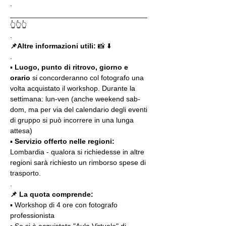
.
__________________________________
👆👆👆
.
📌Altre informazioni utili: 
📸 ⬇️
.
▪️ 
Luogo, punto di ritrovo, giorno e 
orario
 si concorderanno col fotografo una 
volta acquistato il workshop. Durante la 
settimana: lun-ven (anche weekend sab-
dom, ma per via del calendario degli eventi 
di gruppo si può incorrere in una lunga 
attesa)
▪️ 
Servizio offerto nelle regioni:
Lombardia - qualora si richiedesse in altre 
regioni sarà richiesto un rimborso spese di 
trasporto.
.
📌 La quota comprende:
▪️ Workshop di 4 ore con fotografo 
professionista