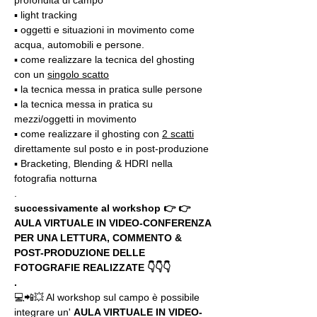
profondità di campo
▪️ light tracking
▪️ oggetti e situazioni in movimento come 
acqua, automobili e persone.
▪️ come realizzare la tecnica del ghosting 
con un 
singolo scatto
▪️ la tecnica messa in pratica sulle persone
▪️ la tecnica messa in pratica su 
mezzi/oggetti in movimento
▪️ come realizzare il ghosting con 
2 scatti
direttamente sul posto e in post-produzione
▪️ Bracketing, Blending & HDRI nella 
fotografia notturna
.
successivamente al workshop 👉 👉 
AULA VIRTUALE IN VIDEO-CONFERENZA
PER UNA LETTURA, COMMENTO & 
POST-PRODUZIONE DELLE 
FOTOGRAFIE REALIZZATE 👇👇👇
.
💻📲💥 Al workshop sul campo è possibile 
integrare un' 
AULA VIRTUALE IN VIDEO-