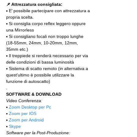
📌 Attrezzatura consigliata:
▪️ E’ possibile partecipare con attrezzatura a 
propria scelta.
▪️ Si consiglia corpo reflex leggero oppure 
una Mirrorless
▪️ Si consigliano focali non troppo lunghe 
(18-55mm, 24mm, 10-20mm, 12mm, 
35mm etc.)
▪️ Il treppiede si renderà necessario per via 
delle condizioni di bassa luminosità
▪️ Sistema di scatto remoto (in alternativa a 
quest’ultimo è possibile utilizzare la 
funzione di autoscatto)
.
SOFTWARE & DOWNLOAD
Video Conferenza:
▪️ 
Zoom Desktop per Pc
▪️ 
Zoom per IOS
▪️ 
Zoom per Android
▪️ 
Skype
Software per la Post-Produzione: