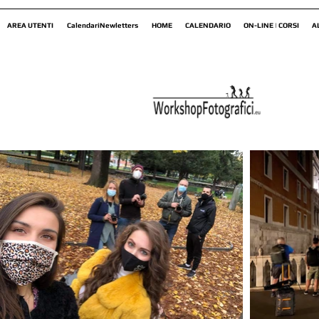
AREA UTENTI
CalendariNewletters
HOME
CALENDARIO
ON-LINE | CORSI
A