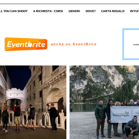
LL YOU CAN SHOOT
A RICHIESTA | CORSI
GENERI
DOVE?
CARTA REGALO
INTUI
anche su EventBrite
con