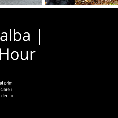
'alba |
 Hour
ai primi
ciare i
r dentro