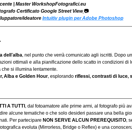
Docente | Master WorkshopFotografici.eu
otografo Certificato Google Street View
📷
viluppatore/ideatore 
Intuitiv plugin per Adobe Photoshop

ma dell’alba
, nel punto che verrà comunicato agli iscritti. Dopo u
zioni ottimali e alla pianificazione dello scatto in condizioni di 
à che si illumina lentamente.
r, Alba e Golden Hour
, esplorando 
riflessi, contrasti di luce,
I A TUTTI
, dal fotoamatore alle prime armi, al fotografo più a
ire alcune tematiche o che solo desideri passare una bella gior
ati. Per partecipare 
NON SERVE ALCUN PREREQUISITO
, s
tografica evoluta (Mirrorless, Bridge o Reflex) e una conoscen