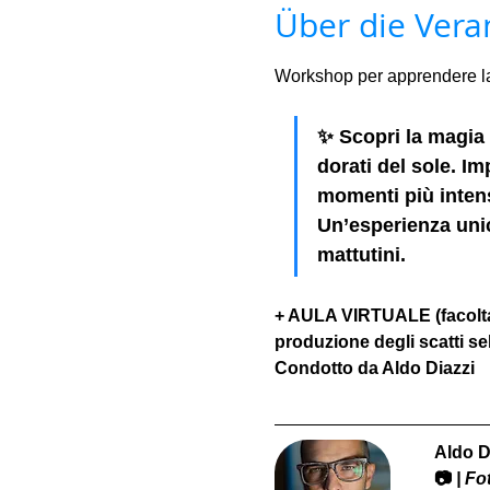
Über die Vera
Workshop per apprendere la f
✨ Scopri la magia d
dorati del sole. Imp
momenti più intens
Un’esperienza unica
mattutini.
+ AULA VIRTUALE (facoltat
produzione degli scatti sel
Condotto da Aldo Diazzi
Aldo D
📷
 | F