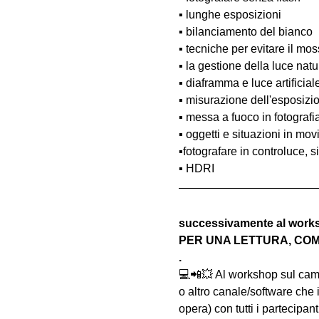
▪️ lunghe esposizioni
▪️ bilanciamento del bianco
▪️ tecniche per evitare il m
▪️ la gestione della luce natur
▪️ diaframma e luce artificial
▪️ misurazione dell'esposizi
▪️ messa a fuoco in fotograf
▪️ oggetti e situazioni in m
▪️fotografare in controluce, si
▪️ HDRI
successivamente al wo
PER UNA LETTURA, COM
.
💻📲💥 Al workshop sul c
o altro canale/software che 
opera) con tutti i partecipa