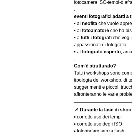
fotocamera ISO-tempi-diaf
.
eventi fotografici adatti a tu
▪️ al 
neofita
 che vuole appre
▪️ al 
fotoamatore
 che ha bis
▪️ a 
tutti i fotografi
 che vogl
appassionati di fotografia
▪️ al 
fotografo esperto
, ama
.
Com'è strutturato?
Tutti i workshops sono comp
tipologia del workshop, di te
suggerimenti e piccoli trucc
affronteranno le varie probl
📌 Durante la fase di shoo
▪️ corretto uso dei tempi
▪️ corretto uso degli ISO
▪️ fotografare senza flash