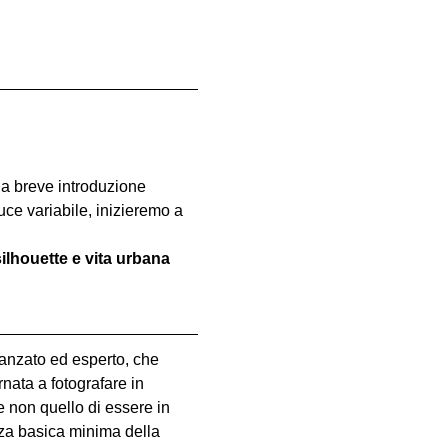
na breve introduzione 
luce variabile, inizieremo a 
 silhouette e vita urbana 
vanzato ed esperto, che 
nata a fotografare in 
e non quello di essere in 
za basica minima della 