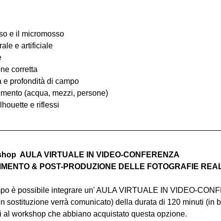
osso e il micromosso
ale e artificiale
e
one corretta
ia e profondità di campo
ovimento (acqua, mezzi, persone)
lhouette e riflessi
rkshop  AULA VIRTUALE IN VIDEO-CONFERENZA
MENTO & POST-PRODUZIONE DELLE FOTOGRAFIE REALIZ
ampo è possibile integrare un' AULA VIRTUALE IN VIDEO-CO
in sostituzione verrà comunicato) della durata di 120 minuti (in b
nti al workshop che abbiano acquistato questa opzione.