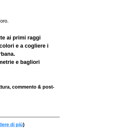
oro.
te ai primi raggi 
colori e a cogliere i 
rbana.
metrie e bagliori 
ettura, commento & post-
dere di più
)