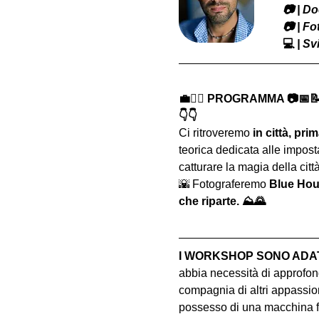
​📷 | 
📷 | F
💻
 | S
💼🚶‍♂️ PROGRAMMA 📷📅
👇👇
Ci ritroveremo
 in città, pri
teorica dedicata alle imposta
catturare la magia della citt
🌇 Fotograferemo 
Blue Hou
che riparte. ⛰🌄
I WORKSHOP SONO ADATT
abbia necessità di approfond
compagnia di altri appassion
possesso di una macchina fo