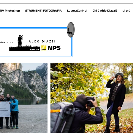
TIV Photoshop
STRUMENTI FOTOGRAFIA
LavoraConNoi
Chi è Aldo Diazzi?
di più
ALDO DIAZZI
dotto da