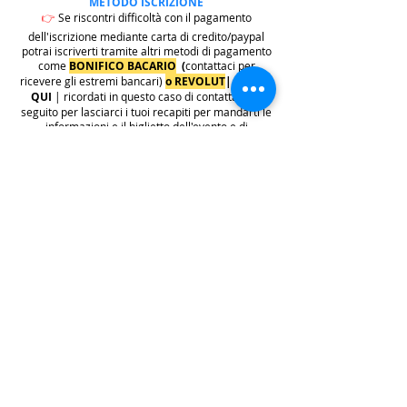
METODO ISCRIZIONE
👉
Se riscontri difficoltà con il pagamento
dell'iscrizione mediante carta di credito/paypal
potrai iscriverti tramite altri metodi di pagamento
come
BONIFICO BACARIO
(
contattaci per
ricevere gli estremi bancari)
o REVOLUT
|
CLICCA
QUI
| ricordati in questo caso di contattarci in
seguito per lasciarci i tuoi recapiti per mandarti le
informazioni e il biglietto dell'evento e di
contattarci per e-mail per indicarci i tuoi dati
personali per l'emissione della regolare fattura
(nome cognome, indirizzo di residenza con cap e
codice fiscale).
.
.
.
leggi:
info costi
: La quota di iscrizione è comprensiva di
tasse, rivalsa INPS 4% & bollo su fattura (dove
previsto) sono anche comprese nella quota le
commissioni del provider di pagamento (Stripe o
Paypal).
👉
S
ono invece escluse dalla quota di iscrizione
e aggiunte al prezzo finale del biglietto le
commissioni di servizio sui biglietti "Wix
Payments" in vigore dal 1 ottobre 2025. Tali
commissioni imposte da Wix Events saranno a