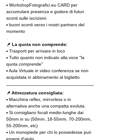
▪️ WorkshopFotografici.eu CARD per 
accumulare presenza e godere di futuri 
sconti sulle iscrizioni
▪️ buoni sconti verso i nostri partners del 
momento
.
📌 La quota non comprende:
▪️ Trasporti per arrivare in loco
▪️ Tutto quanto non indicato alla voce "la 
quota comprende"
▪️ Aula Virtuale in video conferenza se non 
acquistata in abbinamento al biglietto
📌 Attrezzatura consigliata:
▪️ Macchina reflex, mirrorless o in 
alternativa anche una compatta evoluta.
▪️ Si consigliano focali medio-lunghe dai 
50mm in su (50mm, 18-55mm, 70-200mm, 
55-200mm, etc)
▪️ Un monopiede per chi lo possedesse può 
essere d'aiuto 