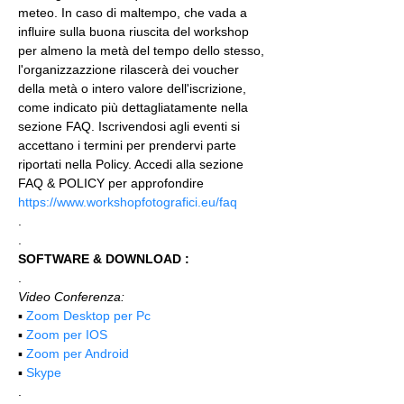
meteo. In caso di maltempo, che vada a 
influire sulla buona riuscita del workshop 
per almeno la metà del tempo dello stesso, 
l'organizzazzione rilascerà dei voucher 
della metà o intero valore dell'iscrizione, 
come indicato più dettagliatamente nella 
sezione FAQ. Iscrivendosi agli eventi si 
accettano i termini per prendervi parte 
riportati nella Policy. Accedi alla sezione 
FAQ & POLICY per approfondire 
https://www.workshopfotografici.eu/faq
.
.
SOFTWARE & DOWNLOAD :
.
Video Conferenza:
▪️ 
Zoom Desktop per Pc
▪️ 
Zoom per IOS
▪️ 
Zoom per Android
▪️ 
Skype
.