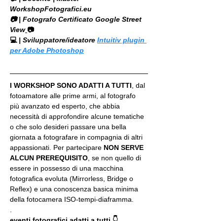
WorkshopFotografici.eu
📷 | Fotografo Certificato Google Street 
View
📷
💻
 | Sviluppatore/ideatore 
Intuitiv plugin 
per Adobe Photoshop
I WORKSHOP SONO ADATTI A TUTTI
, dal 
fotoamatore alle prime armi, al fotografo 
più avanzato ed esperto, che abbia 
necessità di approfondire alcune tematiche 
o che solo desideri passare una bella 
giornata a fotografare in compagnia di altri 
appassionati. Per partecipare 
NON SERVE 
ALCUN PREREQUISITO
, se non quello di 
essere in possesso di una macchina 
fotografica evoluta (Mirrorless, Bridge o 
Reflex) e una conoscenza basica minima 
della fotocamera ISO-tempi-diaframma.
.
eventi fotografici adatti a tutti 👇