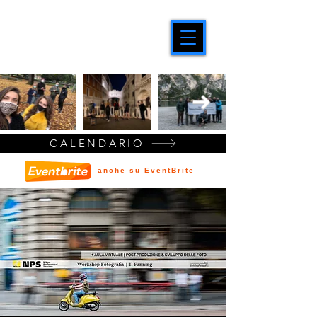
CALENDARIO
anche su EventBrite