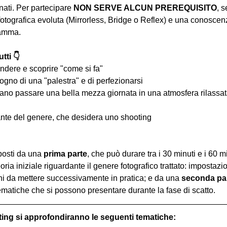
ati. Per partecipare 
NON SERVE ALCUN PREREQUISITO
, s
tografica evoluta (Mirrorless, Bridge o Reflex) e una conoscen
ramma.
tti 👇
ndere e scoprire "come si fa"
ogno di una "palestra" e di perfezionarsi
iano passare una bella mezza giornata in una atmosfera rilassata 
nte del genere, che desidera uno shooting
osti da una 
prima parte
, che può durare tra i 30 minuti e i 60 m
oria iniziale riguardante il genere fotografico trattato: impostazi
hi da mettere successivamente in pratica; e da una 
seconda pa
ematiche che si possono presentare durante la fase di scatto.
ting si approfondiranno le seguenti tematiche: