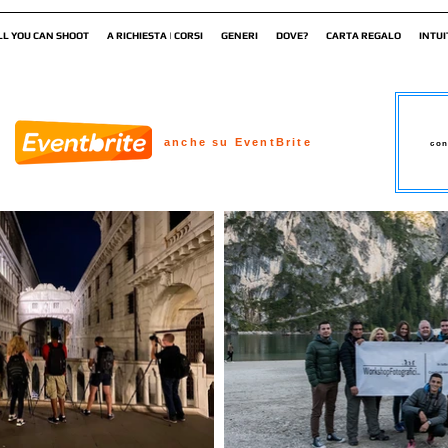
LL YOU CAN SHOOT
A RICHIESTA | CORSI
GENERI
DOVE?
CARTA REGALO
INTUI
anche su EventBrite
con