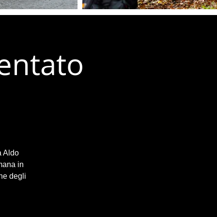
ientato
a Aldo
mana in
ne degli