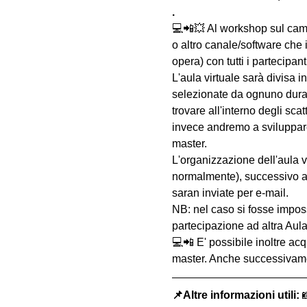
.
💻📲💥 Al workshop sul c
o altro canale/software che 
opera) con tutti i partecipa
L'aula virtuale sarà divisa i
selezionate da ognuno duran
trovare all'interno degli sc
invece andremo a sviluppare 
master.
L'organizzazione dell'aula v
normalmente), successivo a
saran inviate per e-mail.
NB: nel caso si fosse impossi
partecipazione ad altra Aula
💻📲 E' possibile inoltre acq
master. Anche successivament
📌Altre informazioni utili: 
