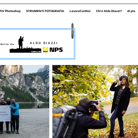
TIV Photoshop
STRUMENTI FOTOGRAFIA
LavoraConNoi
Chi è Aldo Diazzi?
di più
ALDO DIAZZI
dotto da