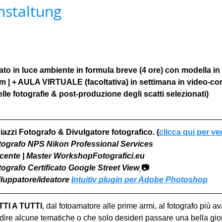
nstaltung
to in luce ambiente in formula breve (4 ore) con modella in
om | + AULA VIRTUALE (facoltativa) in settimana in video-co
le fotografie & post-produzione degli scatti selezionati)
iazzi Fotografo & Divulgatore fotografico. (
clicca qui per ve
otografo NPS Nikon Professional Services
Docente | Master WorkshopFotografici.eu
otografo Certificato Google Street View
📷
viluppatore/ideatore 
Intuitiv plugin per Adobe Photoshop
I A TUTTI
, dal fotoamatore alle prime armi, al fotografo più a
ire alcune tematiche o che solo desideri passare una bella gior