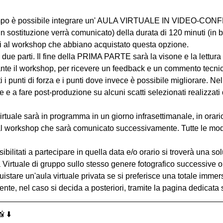
ampo è possibile integrare un' AULA VIRTUALE IN VIDEO-CO
in sostituzione verrà comunicato) della durata di 120 minuti (in b
nti al workshop che abbiano acquistato questa opzione.
n due parti. Il fine della PRIMA PARTE sarà la visone e la lettura 
te il workshop, per ricevere un feedback e un commento tecnico 
atti i punti di forza e i punti dove invece è possibile migliorar
e a fare post-produzione su alcuni scatti selezionati realizzati d
irtuale sarà in programma in un giorno infrasettimanale, in orari
l workshop che sarà comunicato successivamente. Tutte le modal
bilitati a partecipare in quella data e/o orario si troverà una s
 Virtuale di gruppo sullo stesso genere fotografico successive o
uistare un'aula virtuale privata se si preferisce una totale immers
e, nel caso si decida a posteriori, tramite la pagina dedicata s
 ⬇️