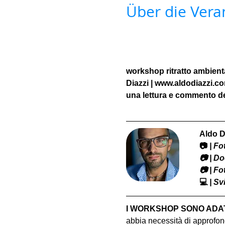
Über die Vera
workshop ritratto ambienta
Diazzi | www.aldodiazzi.c
una lettura e commento del
Aldo D
📷
 | F
​📷 | 
📷 | F
💻
 | S
I WORKSHOP SONO ADATT
abbia necessità di approfond