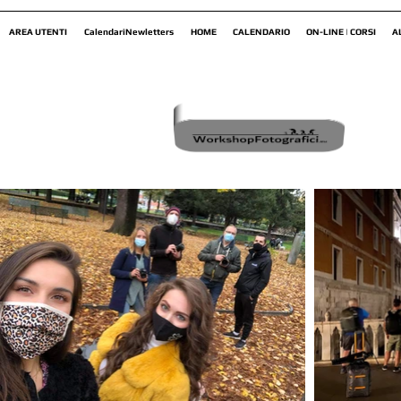
AREA UTENTI
CalendariNewletters
HOME
CALENDARIO
ON-LINE | CORSI
A