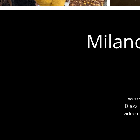
Milano
works
Diazzi
video-c