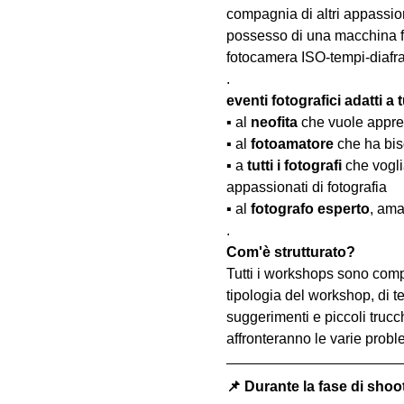
compagnia di altri appassion
possesso di una macchina fo
fotocamera ISO-tempi-diaf
.
eventi fotografici adatti a tu
▪️ al 
neofita
 che vuole appre
▪️ al 
fotoamatore
 che ha bis
▪️ a 
tutti i fotografi
 che vogl
appassionati di fotografia
▪️ al 
fotografo esperto
, ama
.
Com'è strutturato?
Tutti i workshops sono comp
tipologia del workshop, di te
suggerimenti e piccoli trucc
affronteranno le varie probl
📌 Durante la fase di shoo