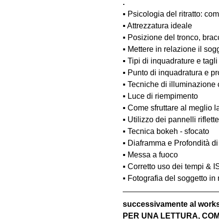
.
▪️ Psicologia del ritratto: 
▪️ Attrezzatura ideale
▪️ Posizione del tronco, bra
▪️ Mettere in relazione il so
▪️ Tipi di inquadrature e tagli
▪️ Punto di inquadratura e pr
▪️ Tecniche di illuminazione
▪️ Luce di riempimento
▪️ Come sfruttare al meglio 
▪️ Utilizzo dei pannelli rifle
▪️ Tecnica bokeh - sfocato
▪️ Diaframma e Profondità d
▪️ Messa a fuoco
▪️ Corretto uso dei tempi & 
▪️ Fotografia del soggetto i
successivamente al wo
PER UNA LETTURA, COM