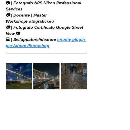
📷
 | Fotografo NPS Nikon Professional 
Services
​📷 | Docente | Master 
WorkshopFotografici.eu
📷 | Fotografo Certificato Google Street 
View
📷
💻
 | Sviluppatore/ideatore 
Intuitiv plugin 
per Adobe Photoshop