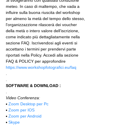
Si svolgeranno con qualsiasi condizione 
meteo. In caso di maltempo, che vada a 
influire sulla buona riuscita del workshop 
per almeno la metà del tempo dello stesso, 
l'organizzazzione rilascerà dei voucher 
della metà o intero valore dell'iscrizione, 
come indicato più dettagliatamente nella 
sezione FAQ. Iscrivendosi agli eventi si 
accettano i termini per prendervi parte 
riportati nella Policy. Accedi alla sezione 
FAQ & POLICY per approfondire 
https://www.workshopfotografici.eu/faq
.
.
SOFTWARE & DOWNLOAD :
.
Video Conferenza:
▪️ 
Zoom Desktop per Pc
▪️ 
Zoom per IOS
▪️ 
Zoom per Android
▪️ 
Skype