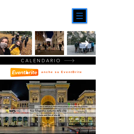
CALENDARIO
anche su EventBrite