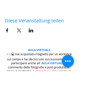
Diese Veranstaltung teilen
AULA VIRTUALE
✨✨💻 Hai acquistato il biglietto per un workshop
sul campo e hai deciso solo successivamente di
partecipare anche all'
AULA VIRTUALE
di
commento delle fotografie e post-produzione?
Nessun problema.
|
clicca qui
|
per versare la
differenza della quota di iscrizione che ti manca.
Dopo di che, scrivi a
iscrizioni@workshopfotografici.eu
per
informarci dell'operazione effettuata 💻✨✨
METODO ISCRIZIONE
👉
Se riscontri difficoltà con il pagamento
dell'iscrizione mediante carta di credito/paypal