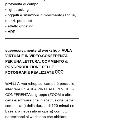
profondità di campo
▪️ light tracking
▪️ oggetti e situazioni in movimento (acqua, 
mezzi, persone)
▪️ effetto ghosting
▪️ HDRI
successivamente al workshop  AULA 
VIRTUALE IN VIDEO-CONFERENZA
PER UNA LETTURA, COMMENTO & 
POST-PRODUZIONE DELLE 
FOTOGRAFIE REALIZZATE 👇👇👇
.
💻📲💥 Al workshop sul campo è possibile 
integrare un' AULA VIRTUALE IN VIDEO-
CONFERENZA di gruppo (ZOOM o altro 
canale/software che in sostituzione verrà 
comunicato) della durata di 120 minuti (in 
base alla necessità in opera) con tutti i 
partecipanti al workshop che abbiano 