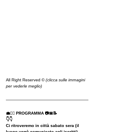
All Right Reserved ©️ 
(clicca sulle immagini 
per vederle meglio)
💼🚶‍♂️ PROGRAMMA 📷📅📝
👇👇
Ci ritroveremo in città sabato sera (il 
luogo verrà comunicato agli iscritti) 