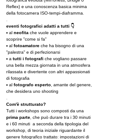
Reflex) e una conoscenza basica minima 
della fotocamera ISO-tempi-diaframma.
.
eventi fotografici adatti a tutti 👇
▪️ al 
neofita
 che vuole apprendere e 
scoprire "come si fa"
▪️ al 
fotoamatore
 che ha bisogno di una 
"palestra" e di perfezionarsi
▪️ a 
tutti i fotografi
 che vogliano passare 
una bella mezza giornata in una atmosfera 
rilassata e divertente con altri appassionati 
di fotografia
▪️ al 
fotografo esperto
, amante del genere, 
che desidera uno shooting
.
Com'è strutturato?
Tutti i workshops sono composti da una 
prima parte
, che può durare tra i 30 minuti 
e i 60 minuti  a seconda della tipologia del 
workshop, di teoria iniziale riguardante il 
genere fotografico trattato: impostazioni di 