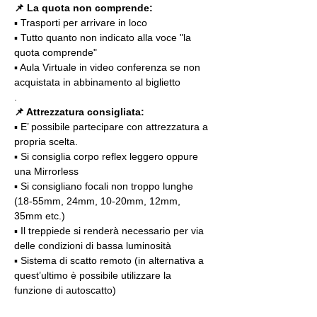
📌 La quota non comprende:
▪️ Trasporti per arrivare in loco
▪️ Tutto quanto non indicato alla voce "la 
quota comprende"
▪️ Aula Virtuale in video conferenza se non 
acquistata in abbinamento al biglietto
.
📌 Attrezzatura consigliata:
▪️ E’ possibile partecipare con attrezzatura a 
propria scelta.
▪️ Si consiglia corpo reflex leggero oppure 
una Mirrorless
▪️ Si consigliano focali non troppo lunghe 
(18-55mm, 24mm, 10-20mm, 12mm, 
35mm etc.)
▪️ Il treppiede si renderà necessario per via 
delle condizioni di bassa luminosità
▪️ Sistema di scatto remoto (in alternativa a 
quest’ultimo è possibile utilizzare la 
funzione di autoscatto)