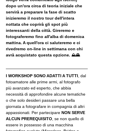
dopo un'ora circa di teoria iniziale che 
servirà a preparare la fase di scatto 
inizieremo il nostro tour dell'intera 
nottata che coprirà gli spot più 
interessanti della città. Gireremo e 
fotograferemo fino all'alba di domenica 
mattina. A quell'ora ci saluteremo e ci 
rivedremo on-line in settimana con chi 
avrà acquistato questa opzione. ⛰🌄
I WORKSHOP SONO ADATTI A TUTTI
, dal 
fotoamatore alle prime armi, al fotografo 
più avanzato ed esperto, che abbia 
necessità di approfondire alcune tematiche 
o che solo desideri passare una bella 
giornata a fotografare in compagnia di altri 
appassionati. Per partecipare 
NON SERVE 
ALCUN PREREQUISITO
, se non quello di 
essere in possesso di una macchina 
fotografica evoluta (Mirrorless, Bridge o 