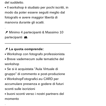
del suddetto.
▪️ Il workshop è studiato per pochi iscritti, in 
modo da poter essere seguiti meglio dal 
fotografo e avere maggior libertà di 
manovra durante gli scatti.
.
📌
 Minimo 4 partecipanti & Massimo 10 
partecipanti  👥
📌 La quota comprende:
▪️ Workshop con fotografo professionista
▪️ Breve vademecum sulle tematiche del 
workshop
▪️ Se si è acquistata "Aula Virtuale di 
gruppo" di commento e post-produzione
▪️ WorkshopFotografici.eu CARD per 
accumulare presenza e godere di futuri 
sconti sulle iscrizioni
▪️ buoni sconti verso i nostri partners del 
momento
.