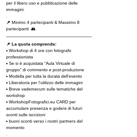
per il libero uso e pubblicazione delle 
immagini.
.
📌
 Minimo 4 partecipanti & Massimo 8 
partecipanti  👥
📌 La quota comprende:
▪️ Workshop di 4 ore con fotografo 
professionista
▪️ Se si è acquistata "Aula Virtuale di 
gruppo" di commento e post-produzione
▪️ Modella per tutta la durata dell'evento
▪️ Liberatoria per l'utilizzo delle immagini
▪️ Breve vademecum sulle tematiche del 
workshop
▪️ WorkshopFotografici.eu CARD per 
accumulare presenza e godere di futuri 
sconti sulle iscrizioni
▪️ buoni sconti verso i nostri partners del 
momento
.