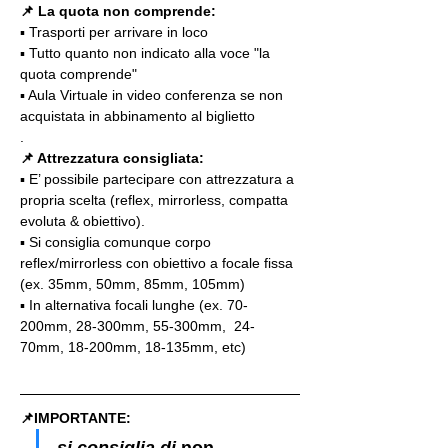
📌
La quota non comprende:
▪️ Trasporti per arrivare in loco
▪️ Tutto quanto non indicato alla voce "la 
quota comprende"
▪️ Aula Virtuale in video conferenza se non 
acquistata in abbinamento al biglietto
.
📌 Attrezzatura consigliata:
▪️ E’ possibile partecipare con attrezzatura a 
propria scelta (reflex, mirrorless, compatta 
evoluta & obiettivo).
▪️ Si consiglia comunque corpo 
reflex/mirrorless con obiettivo a focale fissa 
(ex. 35mm, 50mm, 85mm, 105mm)
▪️ In alternativa focali lunghe (ex. 70-
200mm, 28-300mm, 55-300mm,  24-
70mm, 18-200mm, 18-135mm, etc)
📌IMPORTANTE: 
si consiglia di 
non 