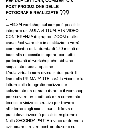
PER UNA LETTURA, COMMENTO & 
POST-PRODUZIONE DELLE 
FOTOGRAFIE REALIZZATE 👇👇👇
.
💻📲💥 Al workshop sul campo è possibile 
integrare un' AULA VIRTUALE IN VIDEO-
CONFERENZA di gruppo (ZOOM o altro 
canale/software che in sostituzione verrà 
comunicato) della durata di 120 minuti (in 
base alla necessità in opera) con tutti i 
partecipanti al workshop che abbiano 
acquistato questa opzione.
L'aula virtuale sarà divisa in due parti. Il 
fine della PRIMA PARTE sarà la visone e la 
lettura delle fotografie realizzate e 
selezionate da ognuno durante il workshop, 
per ricevere un feedback e un commento 
tecnico e visivo costruttivo per trovare 
all'interno degli scatti i punti di forza e i 
punti dove invece è possibile migliorare. 
Nella SECONDA PARTE invece andremo a 
sviluppare e a fare post-produzione su 