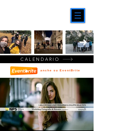
CALENDARIO
anche su EventBrite