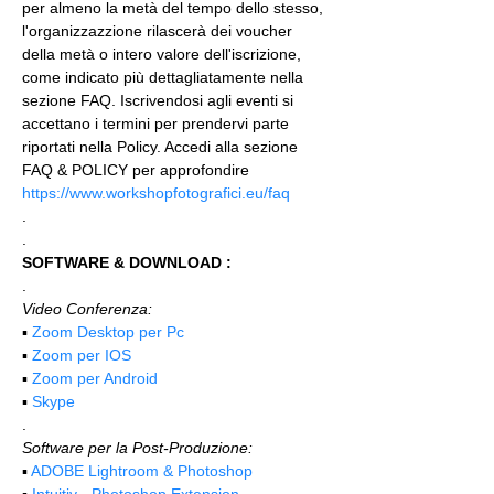
per almeno la metà del tempo dello stesso, 
l'organizzazzione rilascerà dei voucher 
della metà o intero valore dell'iscrizione, 
come indicato più dettagliatamente nella 
sezione FAQ. Iscrivendosi agli eventi si 
accettano i termini per prendervi parte 
riportati nella Policy. Accedi alla sezione 
FAQ & POLICY per approfondire 
https://www.workshopfotografici.eu/faq
.
.
SOFTWARE & DOWNLOAD :
.
Video Conferenza:
▪️ 
Zoom Desktop per Pc
▪️ 
Zoom per IOS
▪️ 
Zoom per Android
▪️ 
Skype
.
Software per la Post-Produzione:
▪️ 
ADOBE Lightroom & Photoshop
▪️
 Intuitiv - Photoshop Extension