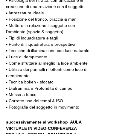
▪️ Psicologia del ritratto: comunicazione & 
creazione di una relazione con il soggetto
▪️ Attrezzatura ideale
▪️ Posizione del tronco, braccia & mani
▪️ Mettere in relazione il soggetto con 
l’ambiente (spazio & soggetto)
▪️ Tipi di inquadrature e tagli
▪️ Punto di inquadratura e prospettiva
▪️ Tecniche di illuminazione con luce naturale
▪️ Luce di riempimento
▪️ Come sfruttare al meglio la luce ambiente
▪️ Utilizzo dei pannelli riflettenti come luce di 
riempimento
▪️ Tecnica bokeh - sfocato
▪️ Diaframma e Profondità di campo
▪️ Messa a fuoco
▪️ Corretto uso dei tempi & ISO
▪️ Fotografia del soggetto in movimento
successivamente al workshop  AULA 
VIRTUALE IN VIDEO-CONFERENZA