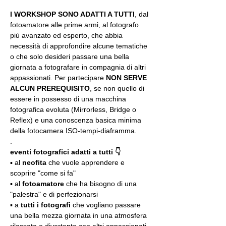
I WORKSHOP SONO ADATTI A TUTTI
, dal 
fotoamatore alle prime armi, al fotografo 
più avanzato ed esperto, che abbia 
necessità di approfondire alcune tematiche 
o che solo desideri passare una bella 
giornata a fotografare in compagnia di altri 
appassionati. Per partecipare 
NON SERVE 
ALCUN PREREQUISITO
, se non quello di 
essere in possesso di una macchina 
fotografica evoluta (Mirrorless, Bridge o 
Reflex) e una conoscenza basica minima 
della fotocamera ISO-tempi-diaframma.
.
eventi fotografici adatti a tutti 👇
▪️ al 
neofita
 che vuole apprendere e 
scoprire "come si fa"
▪️ al 
fotoamatore
 che ha bisogno di una 
"palestra" e di perfezionarsi
▪️ a 
tutti i fotografi
 che vogliano passare 
una bella mezza giornata in una atmosfera 
rilassata e divertente con altri appassionati 