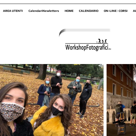
AREA UTENTI
CalendariNewletters
HOME
CALENDARIO
ON-LINE | CORSI
A