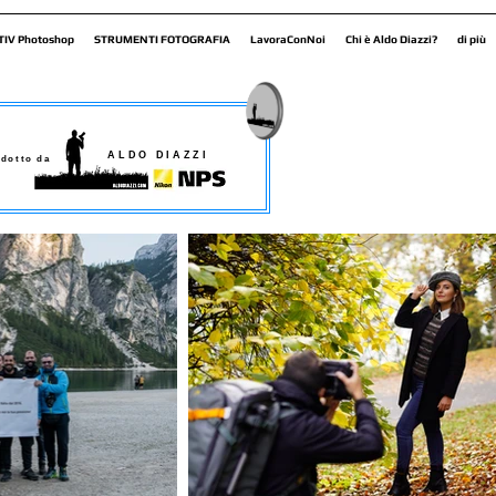
TIV Photoshop
STRUMENTI FOTOGRAFIA
LavoraConNoi
Chi è Aldo Diazzi?
di più
ALDO DIAZZI
dotto da