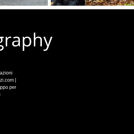
graphy
azioni
zi.com |
uppo per
i