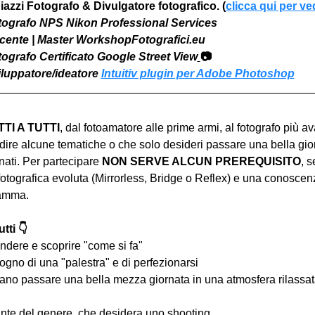
iazzi Fotografo & Divulgatore fotografico. (
clicca qui per ve
otografo NPS Nikon Professional Services
Docente | Master WorkshopFotografici.eu
otografo Certificato Google Street View
📷
viluppatore/ideatore 
Intuitiv plugin per Adobe Photoshop
I A TUTTI
, dal fotoamatore alle prime armi, al fotografo più a
ire alcune tematiche o che solo desideri passare una bella gior
ati. Per partecipare 
NON SERVE ALCUN PREREQUISITO
, s
tografica evoluta (Mirrorless, Bridge o Reflex) e una conoscen
ramma.
tti 👇
ndere e scoprire "come si fa"
ogno di una "palestra" e di perfezionarsi
iano passare una bella mezza giornata in una atmosfera rilassata 
nte del genere, che desidera uno shooting