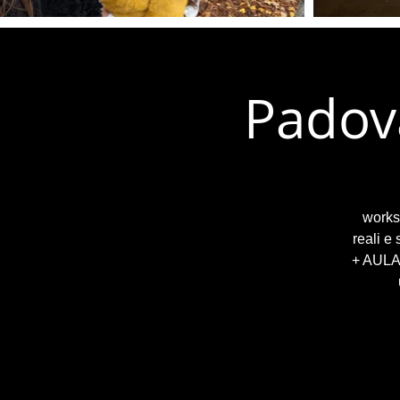
Padov
worksh
reali e
+ AULA 