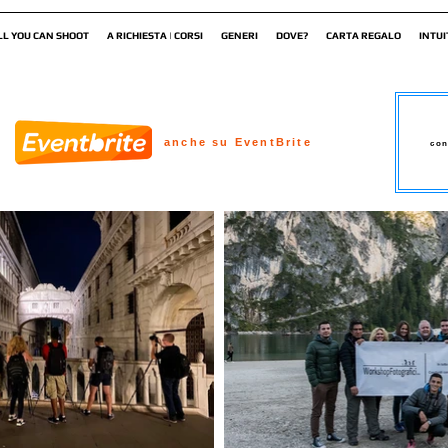
LL YOU CAN SHOOT
A RICHIESTA | CORSI
GENERI
DOVE?
CARTA REGALO
INTUI
anche su EventBrite
con