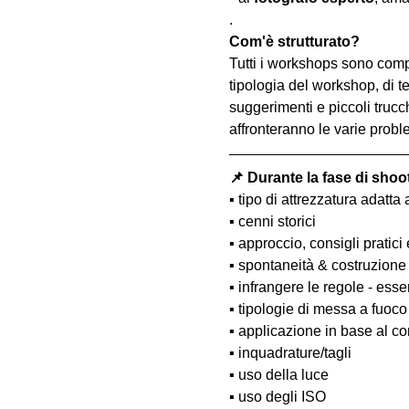
.
Com'è strutturato?
Tutti i workshops sono comp
tipologia del workshop, di te
suggerimenti e piccoli trucc
affronteranno le varie probl
📌 Durante la fase di shoo
▪️ tipo di attrezzatura adatta 
▪️ cenni storici
▪️ approccio, consigli pratici
▪️ spontaneità & costruzione
▪️ infrangere le regole - esse
▪️ tipologie di messa a fuoco
▪️ applicazione in base al co
▪️ inquadrature/tagli
▪️ uso della luce
▪️ uso degli ISO