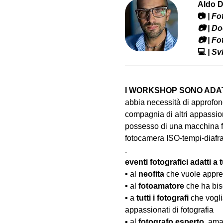
Aldo D
📷
 | F
​📷 | 
📷 | F
💻
 | S
I WORKSHOP SONO ADATT
abbia necessità di approfond
compagnia di altri appassion
possesso di una macchina fo
fotocamera ISO-tempi-diaf
.
eventi fotografici adatti a tu
▪️ al 
neofita
 che vuole appre
▪️ al 
fotoamatore
 che ha bis
▪️ a 
tutti i fotografi
 che vogl
appassionati di fotografia
▪️ al 
fotografo esperto
, ama