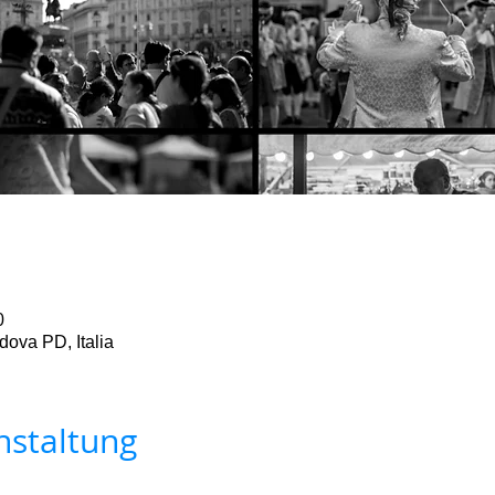
0
ova PD, Italia
nstaltung