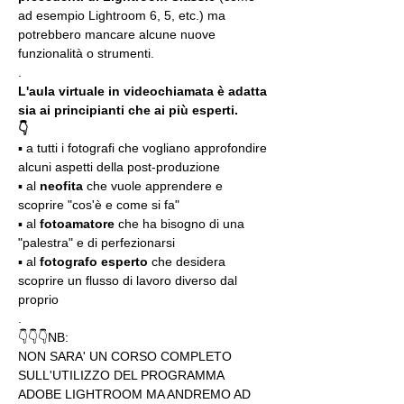
ad esempio Lightroom 6, 5, etc.) ma 
potrebbero mancare alcune nuove 
funzionalità o strumenti.
.
L'aula virtuale in videochiamata è adatta 
sia ai principianti che ai più esperti.
👇
▪️ a tutti i fotografi che vogliano approfondire 
alcuni aspetti della post-produzione
▪️ al 
neofita
 che vuole apprendere e 
scoprire "cos'è e come si fa"
▪️ al 
fotoamatore
 che ha bisogno di una 
"palestra" e di perfezionarsi
▪️ al 
fotografo esperto 
che desidera 
scoprire un flusso di lavoro diverso dal 
proprio 
.
👇👇👇NB:
NON SARA' UN CORSO COMPLETO 
SULL'UTILIZZO DEL PROGRAMMA 
ADOBE LIGHTROOM MA ANDREMO AD 