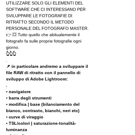
UTILIZZARE SOLO GLI ELEMENTI DEL 
SOFTWARE CHE CI INTERESSANO PER 
SVILUPPARE LE FOTOGRAFIE DI 
RITRATTO SECONDO IL METODO 
PERSONALE DEL FOTOGRAFO MASTER. 
👉 💥 Tutto quello che abitualemente il 
fotografo fa sulle proprie fotografie ogni 
giorno.
👆👆👆
.
📌 in particolare andremo a sviluppare il 
file RAW di ritratto con il pannello di 
sviluppo di Adobe Lightroom:
.
▪️ navigatore
▪️ barra degli strumenti
▪️ modifica | base (bilanciamento del 
bianco, contrasto, bianchi, neri etc)
▪️ curve di viraggio
▪️ TSL/colori | saturazione-tonalità-
luminanza