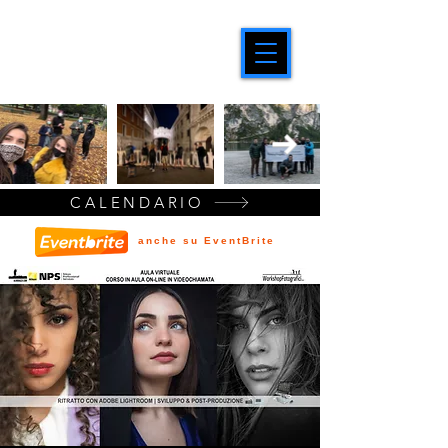
CALENDARIO
anche su EventBrite