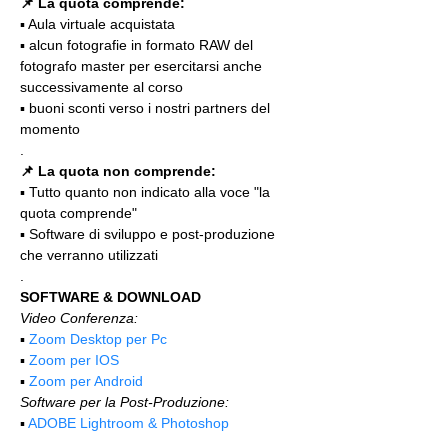
📌 La quota comprende:
▪️ Aula virtuale acquistata
▪️ alcun fotografie in formato RAW del 
fotografo master per esercitarsi anche 
successivamente al corso
▪️ buoni sconti verso i nostri partners del 
momento
.
📌 La quota non comprende:
▪️ Tutto quanto non indicato alla voce "la 
quota comprende"
▪️ Software di sviluppo e post-produzione 
che verranno utilizzati
.
SOFTWARE & DOWNLOAD
Video Conferenza:
▪️ 
Zoom Desktop per Pc
▪️ 
Zoom per IOS
▪️ 
Zoom per Android
Software per la Post-Produzione:
▪️ 
ADOBE Lightroom & Photoshop
.