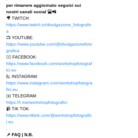
per rimanere aggiornato seguici sui 
nostri canali social 💻📲
🎥 TWITCH: 
https://www.twitch.tv/divulgazione_fotografic
a
📺 YOUTUBE: 
https://www.youtube.com/@divulgazionefoto
grafica
🙋‍♂️ FACEBOOK: 
https://www.facebook.com/workshopfotograf
ici.eu 
🙋 INSTAGRAM: 
https://www.instagram.com/workshopfotogra
fici.eu
✉️ TELEGRAM: 
https://t.me/workshopfotografici 
📹 TIK TOK: 
https://www.tiktok.com/@workshopfotografic
i.eu
.
📌 FAQ | N.B.