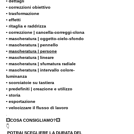
▪️ dettagli
▪️ correzzioni obiettivo
▪️ trasformazione
▪️ effetti
▪️ ritaglia e raddrizza
▪️ correzzione | cancella-correggi-clona
▪️ mascheratura | oggetto-cielo-sfondo
▪️ mascheratura | pennello
▪️ 
mascheratura | persone
▪️ mascheratura | lineare
▪️ mascheratura | sfumatura radiale
▪️ mascheratura | intervallo colore-
luminanza
▪️ scorciatoie su tastiera
▪️ predefiniti | creazione e utilizzo
▪️ storia
▪️ esportazione
▪️ velocizzare il flusso di lavoro
.
💥COSA CONSIGLIAMO?💥
👇
 POTRAI SCEGLIERE LA DURATA DEL 