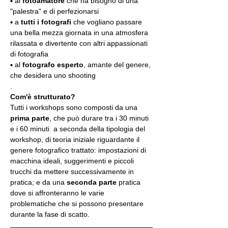
▪️ al 
fotoamatore
 che ha bisogno di una 
"palestra" e di perfezionarsi
▪️ a 
tutti i fotografi
 che vogliano passare 
una bella mezza giornata in una atmosfera 
rilassata e divertente con altri appassionati 
di fotografia
▪️ al 
fotografo esperto
, amante del genere, 
che desidera uno shooting
.
Com'è strutturato?
Tutti i workshops sono composti da una 
prima parte
, che può durare tra i 30 minuti 
e i 60 minuti  a seconda della tipologia del 
workshop, di teoria iniziale riguardante il 
genere fotografico trattato: impostazioni di 
macchina ideali, suggerimenti e piccoli 
trucchi da mettere successivamente in 
pratica; e da una 
seconda parte
 pratica 
dove si affronteranno le varie 
problematiche che si possono presentare 
durante la fase di scatto.