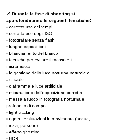
📌 Durante la fase di shooting si 
approfondiranno le seguenti tematiche:
▪️ corretto uso dei tempi
▪️ corretto uso degli ISO
▪️ fotografare senza flash
▪️ lunghe esposizioni
▪️ bilanciamento del bianco
▪️ tecniche per evitare il mosso e il 
micromosso
▪️ la gestione della luce notturna naturale e 
artificiale
▪️ diaframma e luce artificiale
▪️ misurazione dell'esposizione corretta
▪️ messa a fuoco in fotografia notturna e 
profondità di campo
▪️ light tracking
▪️ oggetti e situazioni in movimento (acqua, 
mezzi, persone)
▪️ effetto ghosting
▪️ HDRI