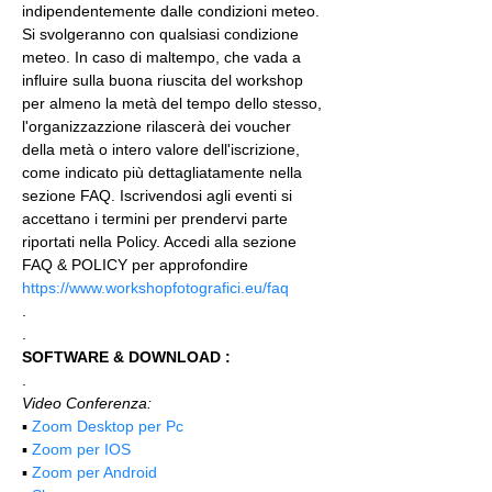
indipendentemente dalle condizioni meteo. 
Si svolgeranno con qualsiasi condizione 
meteo. In caso di maltempo, che vada a 
influire sulla buona riuscita del workshop 
per almeno la metà del tempo dello stesso, 
l'organizzazzione rilascerà dei voucher 
della metà o intero valore dell'iscrizione, 
come indicato più dettagliatamente nella 
sezione FAQ. Iscrivendosi agli eventi si 
accettano i termini per prendervi parte 
riportati nella Policy. Accedi alla sezione 
FAQ & POLICY per approfondire 
https://www.workshopfotografici.eu/faq
.
.
SOFTWARE & DOWNLOAD :
.
Video Conferenza:
▪️ 
Zoom Desktop per Pc
▪️ 
Zoom per IOS
▪️ 
Zoom per Android