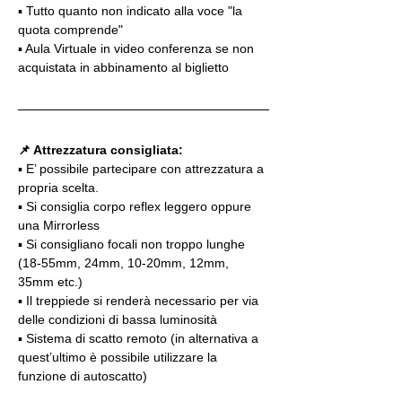
▪️ Tutto quanto non indicato alla voce "la 
quota comprende"
▪️ Aula Virtuale in video conferenza se non 
acquistata in abbinamento al biglietto
📌 Attrezzatura consigliata:
▪️ E’ possibile partecipare con attrezzatura a 
propria scelta.
▪️ Si consiglia corpo reflex leggero oppure 
una Mirrorless
▪️ Si consigliano focali non troppo lunghe 
(18-55mm, 24mm, 10-20mm, 12mm, 
35mm etc.)
▪️ Il treppiede si renderà necessario per via 
delle condizioni di bassa luminosità
▪️ Sistema di scatto remoto (in alternativa a 
quest’ultimo è possibile utilizzare la 
funzione di autoscatto)