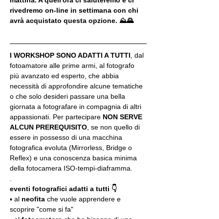
rivedremo on-line in settimana con chi 
avrà acquistato questa opzione. ⛰🌄
I WORKSHOP SONO ADATTI A TUTTI
, dal 
fotoamatore alle prime armi, al fotografo 
più avanzato ed esperto, che abbia 
necessità di approfondire alcune tematiche 
o che solo desideri passare una bella 
giornata a fotografare in compagnia di altri 
appassionati. Per partecipare 
NON SERVE 
ALCUN PREREQUISITO
, se non quello di 
essere in possesso di una macchina 
fotografica evoluta (Mirrorless, Bridge o 
Reflex) e una conoscenza basica minima 
della fotocamera ISO-tempi-diaframma.
.
eventi fotografici adatti a tutti 👇
▪️ al 
neofita
 che vuole apprendere e 
scoprire "come si fa"