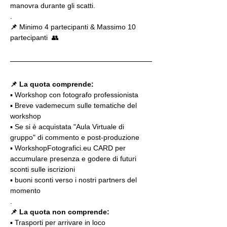
manovra durante gli scatti.
.
📌
 Minimo 4 partecipanti & Massimo 10 
partecipanti  👥
📌 La quota comprende:
▪️ Workshop con fotografo professionista
▪️ Breve vademecum sulle tematiche del 
workshop
▪️ Se si è acquistata "Aula Virtuale di 
gruppo" di commento e post-produzione
▪️ WorkshopFotografici.eu CARD per 
accumulare presenza e godere di futuri 
sconti sulle iscrizioni
▪️ buoni sconti verso i nostri partners del 
momento
.
📌 La quota non comprende:
▪️ Trasporti per arrivare in loco