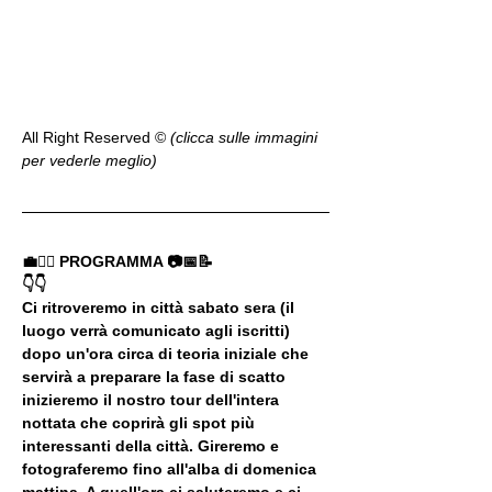
All Right Reserved ©️ 
(clicca sulle immagini 
per vederle meglio)
💼🚶‍♂️ PROGRAMMA 📷📅📝
👇👇
Ci ritroveremo in città sabato sera (il 
luogo verrà comunicato agli iscritti) 
dopo un'ora circa di teoria iniziale che 
servirà a preparare la fase di scatto 
inizieremo il nostro tour dell'intera 
nottata che coprirà gli spot più 
interessanti della città. Gireremo e 
fotograferemo fino all'alba di domenica 
mattina. A quell'ora ci saluteremo e ci 