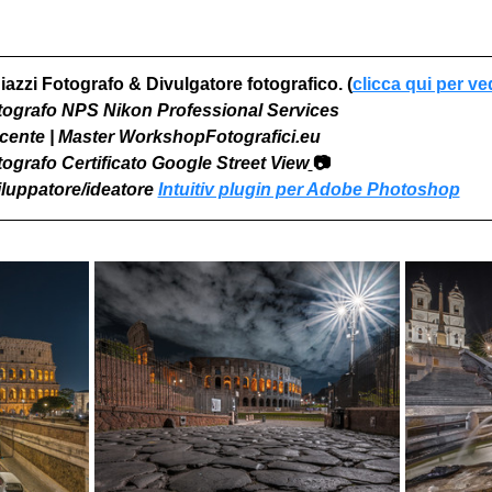
iazzi Fotografo & Divulgatore fotografico. (
clicca qui per ve
otografo NPS Nikon Professional Services
Docente | Master WorkshopFotografici.eu
otografo Certificato Google Street View
📷
viluppatore/ideatore 
Intuitiv plugin per Adobe Photoshop