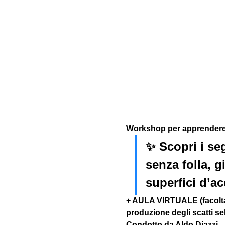
Workshop per apprendere l
✨ Scopri i seg
senza folla, g
superfici d’ac
+ AULA VIRTUALE (facoltat
produzione degli scatti sel
Condotto da Aldo Diazzi