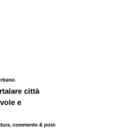
urbano. 
alare città 
vole e 
ettura, commento & post-