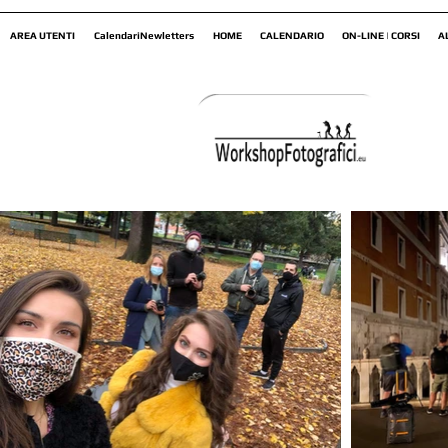
AREA UTENTI
CalendariNewletters
HOME
CALENDARIO
ON-LINE | CORSI
A