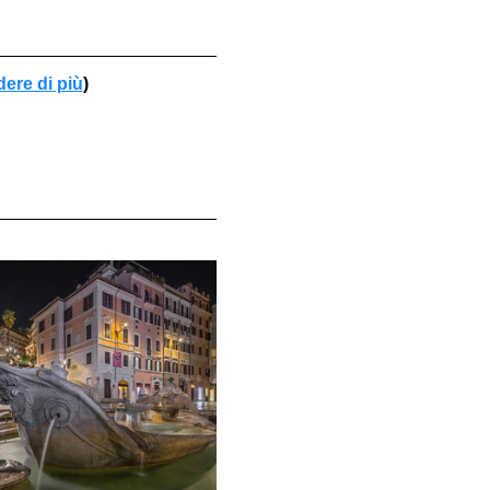
dere di più
)