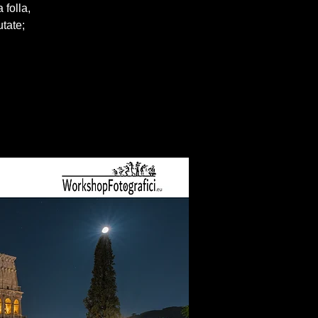
 folla,
utate;