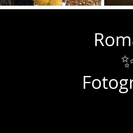
Roma
✨
Fotogr