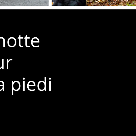
notte
ur
a piedi