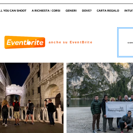
LL YOU CAN SHOOT
A RICHIESTA | CORSI
GENERI
DOVE?
CARTA REGALO
INTUI
anche su EventBrite
con