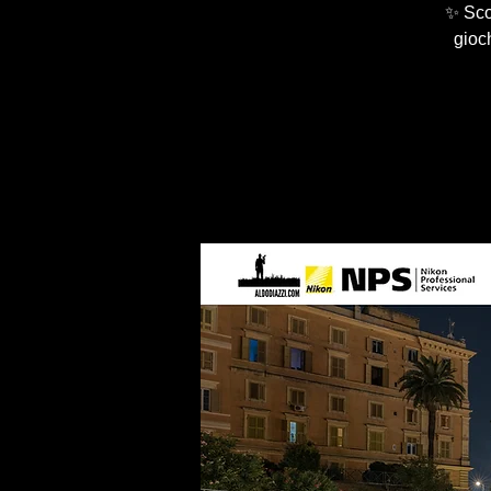
✨ Scop
gioch