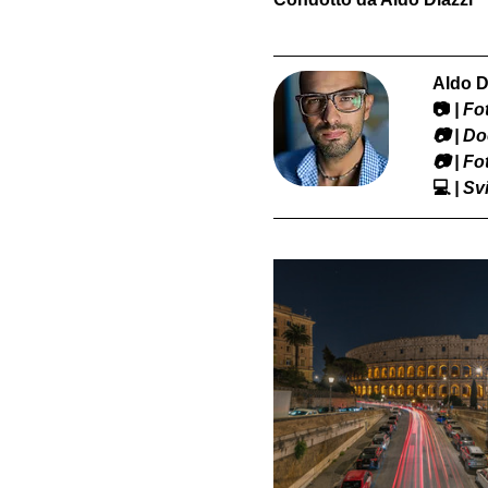
Aldo D
📷
 | F
​📷 | 
📷 | F
💻
 | S