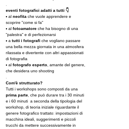
.
eventi fotografici adatti a tutti 👇
▪️ al 
neofita
 che vuole apprendere e 
scoprire "come si fa"
▪️ al 
fotoamatore
 che ha bisogno di una 
"palestra" e di perfezionarsi
▪️ a 
tutti i fotografi
 che vogliano passare 
una bella mezza giornata in una atmosfera 
rilassata e divertente con altri appassionati 
di fotografia
▪️ al 
fotografo esperto
, amante del genere, 
che desidera uno shooting
.
Com'è strutturato?
Tutti i workshops sono composti da una 
prima parte
, che può durare tra i 30 minuti 
e i 60 minuti  a seconda della tipologia del 
workshop, di teoria iniziale riguardante il 
genere fotografico trattato: impostazioni di 
macchina ideali, suggerimenti e piccoli 
trucchi da mettere successivamente in 