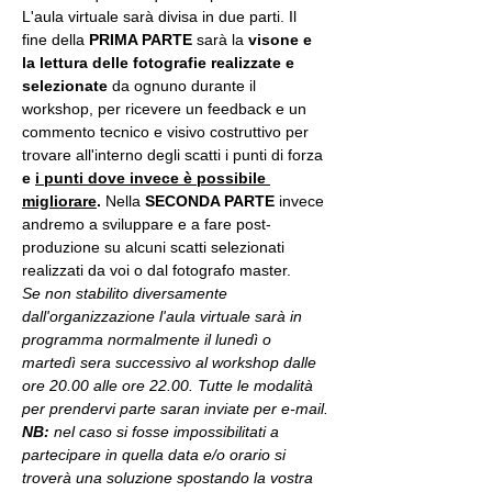
L'aula virtuale sarà divisa in due parti. Il 
fine della 
PRIMA PARTE 
sarà la 
visone e 
la lettura delle fotografie realizzate
e 
selezionate
 da ognuno durante il 
workshop, per ricevere un feedback e un 
commento tecnico e visivo costruttivo per 
trovare all'interno degli scatti i punti di forza 
e 
i punti dove invece è possibile 
migliorare
. 
Nella 
SECONDA PARTE 
invece 
andremo a sviluppare e a fare post-
produzione su alcuni scatti selezionati 
realizzati da voi o dal fotografo master.
Se non stabilito diversamente 
dall'organizzazione l'aula virtuale sarà in 
programma normalmente il lunedì o 
martedì sera successivo al workshop dalle 
ore 20.00 alle ore 22.00. Tutte le modalità 
per prendervi parte saran inviate per e-mail.
NB:
 nel caso si fosse impossibilitati a 
partecipare in quella data e/o orario si 
troverà una soluzione spostando la vostra 