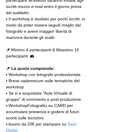
partecipare all'evento saranno inviate agli 
iscritti mezzo e-mail entro il giorno prima 
del suddetto.
▪️ Il workshop è studiato per pochi iscritti, in 
modo da poter essere seguiti meglio dal 
fotografo e avere maggior libertà di 
manovra durante gli scatti.
.
📌
 Minimo 4 partecipanti & Massimo 10 
partecipanti  👥
.
📌 La quota comprende:
▪️ Workshop con fotografo professionista
▪️ Breve vademecum sulle tematiche del 
workshop
▪️ Se si è acquistata "Aula Virtuale di 
gruppo" di commento e post-produzione
▪️ WorkshopFotografici.eu CARD per 
accumulare presenza e godere di futuri 
sconti sulle iscrizioni
▪️ buono da 20€ per stampare su 
Saal-
Digital