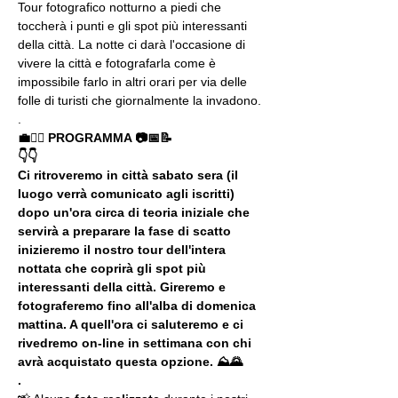
Tour fotografico notturno a piedi che 
toccherà i punti e gli spot più interessanti 
della città. La notte ci darà l'occasione di 
vivere la città e fotografarla come è 
impossibile farlo in altri orari per via delle 
folle di turisti che giornalmente la invadono.
.
💼🚶‍♂️ PROGRAMMA 📷📅📝
👇👇
Ci ritroveremo in città sabato sera (il 
luogo verrà comunicato agli iscritti) 
dopo un'ora circa di teoria iniziale che 
servirà a preparare la fase di scatto 
inizieremo il nostro tour dell'intera 
nottata che coprirà gli spot più 
interessanti della città. Gireremo e 
fotograferemo fino all'alba di domenica 
mattina. A quell'ora ci saluteremo e ci 
rivedremo on-line in settimana con chi 
avrà acquistato questa opzione. ⛰🌄
.