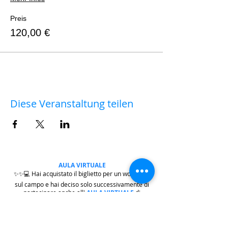
Preis
120,00 €
Diese Veranstaltung teilen
AULA VIRTUALE
✨✨💻 Hai acquistato il biglietto per un workshop
sul campo e hai deciso solo successivamente di
partecipare anche all'
AULA VIRTUALE
di
commento delle fotografie e post-produzione?
Nessun problema.
|
clicca qui
|
per versare la
differenza della quota di iscrizione che ti manca.
Dopo di che, scrivi a