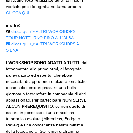
📸 Alcune 
foto realizzate
 durante i nostri 
workshops di fotografia notturna urbana: 
CLICCA QUI
.
inoltre:
📷 
clicca qui 👉 ALTRI WORKSHOPS 
TOUR NOTTURNO FINO ALL'ALBA
🌃 clicca qui 👉 ALTRI WORKSHOPS A 
SIENA
.
I WORKSHOP SONO ADATTI A TUTTI
, dal 
fotoamatore alle prime armi, al fotografo 
più avanzato ed esperto, che abbia 
necessità di approfondire alcune tematiche 
o che solo desideri passare una bella 
giornata a fotografare in compagnia di altri 
appassionati. Per partecipare 
NON SERVE 
ALCUN PREREQUISITO
, se non quello di 
essere in possesso di una macchina 
fotografica evoluta (Mirrorless, Bridge o 
Reflex) e una conoscenza basica minima 
della fotocamera ISO-tempi-diaframma.