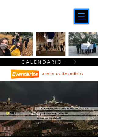
CALENDARIO
anche su EventBrite