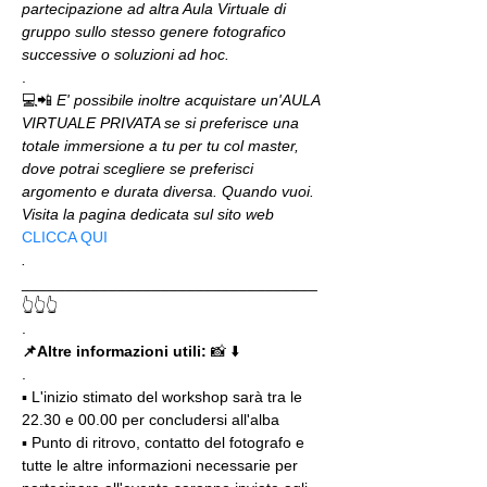
partecipazione ad altra Aula Virtuale di 
gruppo sullo stesso genere fotografico 
successive o soluzioni ad hoc.
.
💻📲 
E' possibile inoltre acquistare un'AULA 
VIRTUALE PRIVATA se si preferisce una 
totale immersione a tu per tu col master, 
dove potrai scegliere se preferisci 
argomento e durata diversa. Quando vuoi. 
Visita la pagina dedicata sul sito web 
CLICCA QUI
.
__________________________________
👆👆👆
.
📌Altre informazioni utili: 
📸 ⬇️
.
▪️ L'inizio stimato del workshop sarà tra le 
22.30 e 00.00 per concludersi all'alba
▪️ Punto di ritrovo, contatto del fotografo e 
tutte le altre informazioni necessarie per 