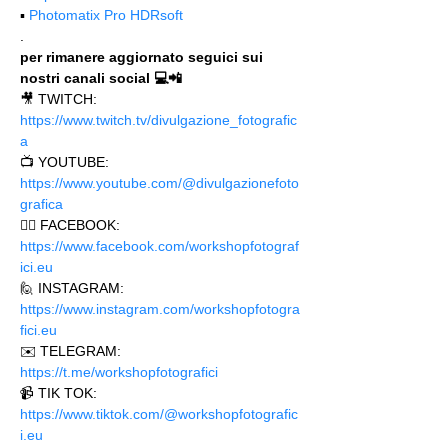
▪️ 
Photomatix Pro HDRsoft
.
per rimanere aggiornato seguici sui 
nostri canali social 💻📲
🎥 TWITCH: 
https://www.twitch.tv/divulgazione_fotografic
a
📺 YOUTUBE: 
https://www.youtube.com/@divulgazionefoto
grafica
🙋‍♂️ FACEBOOK: 
https://www.facebook.com/workshopfotograf
ici.eu 
🙋 INSTAGRAM: 
https://www.instagram.com/workshopfotogra
fici.eu
✉️ TELEGRAM: 
https://t.me/workshopfotografici 
📹 TIK TOK: 
https://www.tiktok.com/@workshopfotografic
i.eu