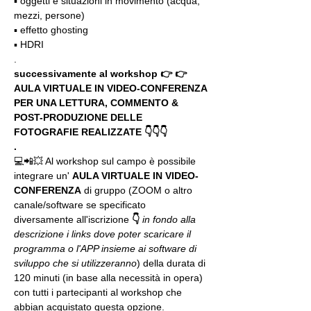
▪️ oggetti e situazioni in movimento (acqua, 
mezzi, persone)
▪️ effetto ghosting
▪️ HDRI
.
successivamente al workshop 👉 👉 
AULA VIRTUALE IN VIDEO-CONFERENZA
PER UNA LETTURA, COMMENTO & 
POST-PRODUZIONE DELLE 
FOTOGRAFIE REALIZZATE 👇👇👇
.
💻📲💥 Al workshop sul campo è possibile 
integrare un' 
AULA VIRTUALE IN VIDEO-
CONFERENZA
 di gruppo (ZOOM o altro 
canale/software se specificato 
diversamente all'iscrizione 
👇
in fondo alla 
descrizione i links dove poter scaricare il 
programma o l'APP insieme ai software di 
sviluppo che si utilizzeranno
) della durata di 
120 minuti (in base alla necessità in opera) 
con tutti i partecipanti al workshop che 
abbian acquistato questa opzione.