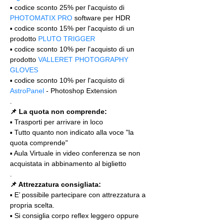
▪️ codice sconto 25% per l'acquisto di 
PHOTOMATIX PRO
 software per HDR
▪️ codice sconto 15% per l'acquisto di un 
prodotto 
PLUTO TRIGGER
▪️ codice sconto 10% per l'acquisto di un 
prodotto 
VALLERET PHOTOGRAPHY 
GLOVES
▪️ codice sconto 10% per l'acquisto di 
AstroPanel
 - Photoshop Extension
.
📌 La quota non comprende:
▪️ Trasporti per arrivare in loco
▪️ Tutto quanto non indicato alla voce "la 
quota comprende"
▪️ Aula Virtuale in video conferenza se non 
acquistata in abbinamento al biglietto
.
📌 Attrezzatura consigliata:
▪️ E’ possibile partecipare con attrezzatura a 
propria scelta.
▪️ Si consiglia corpo reflex leggero oppure 