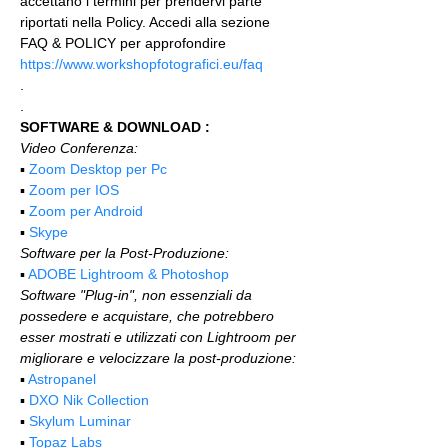
accettano i termini per prendervi parte 
riportati nella Policy. Accedi alla sezione 
FAQ & POLICY per approfondire 
https://www.workshopfotografici.eu/faq
.
.
SOFTWARE & DOWNLOAD :
Video Conferenza:
▪️ 
Zoom Desktop per Pc
▪️ 
Zoom per IOS
▪️ 
Zoom per Android
▪️ 
Skype
Software per la Post-Produzione:
▪️ 
ADOBE Lightroom & Photoshop
Software "Plug-in", non essenziali da 
possedere e acquistare, che potrebbero 
esser mostrati e utilizzati con Lightroom per 
migliorare e velocizzare la post-produzione:
▪️ 
Astropanel
▪️ 
DXO Nik Collection
▪️ 
Skylum Luminar
▪️ 
Topaz Labs