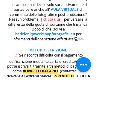
sul campo e hai deciso solo successivamente di
partecipare anche all'
AULA VIRTUALE
di
commento delle fotografie e post-produzione?
Nessun problema.
|
clicca qui
|
per versare la
differenza della quota di iscrizione che ti manca.
Dopo di che, scrivi a
iscrizioni@workshopfotografici.eu
per
informarci dell'operazione effettuata 💻✨✨
METODO ISCRIZIONE
👉
Se riscontri difficoltà con il pagamento
dell'iscrizione mediante carta di credito/paypal
potrai iscriverti tramite altri metodi di pagamento
come
BONIFICO BACARIO
(
contattaci per
ricevere gli estremi bancari)
o REVOLUT
|
CLICCA
QUI
| ricordati in questo caso di contattarci in
seguito per lasciarci i tuoi recapiti per mandarti le
informazioni e il biglietto dell'evento e di
contattarci per e-mail per indicarci i tuoi dati
personali per l'emissione della regolare fattura
(nome cognome, indirizzo di residenza con cap e
codice fiscale).
.
.
.
leggi: