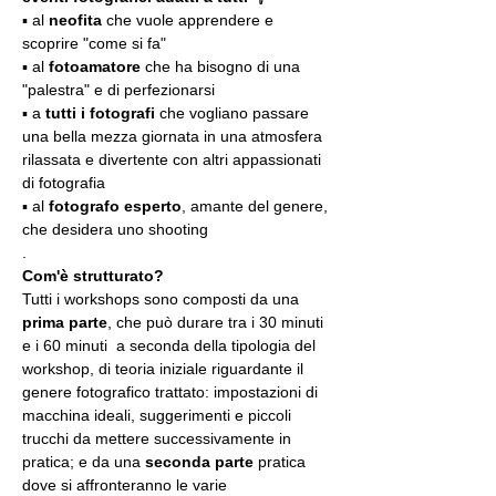
▪️ al 
neofita
 che vuole apprendere e 
scoprire "come si fa"
▪️ al 
fotoamatore
 che ha bisogno di una 
"palestra" e di perfezionarsi
▪️ a 
tutti i fotografi
 che vogliano passare 
una bella mezza giornata in una atmosfera 
rilassata e divertente con altri appassionati 
di fotografia
▪️ al 
fotografo esperto
, amante del genere, 
che desidera uno shooting
.
Com'è strutturato?
Tutti i workshops sono composti da una 
prima parte
, che può durare tra i 30 minuti 
e i 60 minuti  a seconda della tipologia del 
workshop, di teoria iniziale riguardante il 
genere fotografico trattato: impostazioni di 
macchina ideali, suggerimenti e piccoli 
trucchi da mettere successivamente in 
pratica; e da una 
seconda parte
 pratica 
dove si affronteranno le varie 