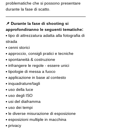
problematiche che si possono presentare 
durante la fase di scatto.
📌 Durante la fase di shooting si 
approfondiranno le seguenti tematiche:
▪️ tipo di attrezzatura adatta alla fotografia di 
strada
▪️ cenni storici
▪️ approccio, consigli pratici e tecniche
▪️ spontaneità & costruzione
▪️ infrangere le regole - essere unici
▪️ tipologie di messa a fuoco
▪️ applicazione in base al contesto
▪️ inquadrature/tagli
▪️ uso della luce
▪️ uso degli ISO
▪️ usi del diaframma
▪️ uso dei tempi
▪️ le diverse misurazione di esposizione
▪️ esposizioni multiple in macchina
▪️ privacy