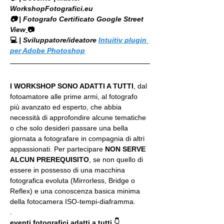
WorkshopFotografici.eu
📷 | Fotografo Certificato Google Street 
View
📷
💻
 | Sviluppatore/ideatore 
Intuitiv plugin 
per Adobe Photoshop
I WORKSHOP SONO ADATTI A TUTTI
, dal 
fotoamatore alle prime armi, al fotografo 
più avanzato ed esperto, che abbia 
necessità di approfondire alcune tematiche 
o che solo desideri passare una bella 
giornata a fotografare in compagnia di altri 
appassionati. Per partecipare 
NON SERVE 
ALCUN PREREQUISITO
, se non quello di 
essere in possesso di una macchina 
fotografica evoluta (Mirrorless, Bridge o 
Reflex) e una conoscenza basica minima 
della fotocamera ISO-tempi-diaframma.
.
eventi fotografici adatti a tutti 👇