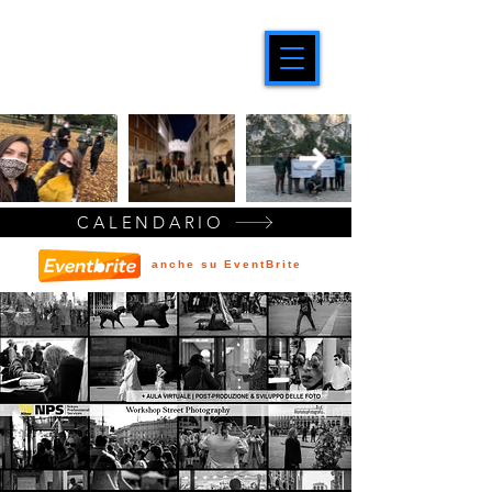
CALENDARIO
anche su EventBrite