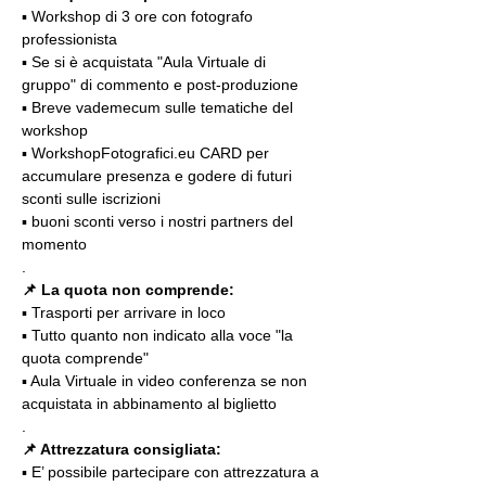
▪️ Workshop di 3 ore con fotografo 
professionista
▪️ Se si è acquistata "Aula Virtuale di 
gruppo" di commento e post-produzione
▪️ Breve vademecum sulle tematiche del 
workshop
▪️ WorkshopFotografici.eu CARD per 
accumulare presenza e godere di futuri 
sconti sulle iscrizioni
▪️ buoni sconti verso i nostri partners del 
momento
.
📌 La quota non comprende:
▪️ Trasporti per arrivare in loco
▪️ Tutto quanto non indicato alla voce "la 
quota comprende"
▪️ Aula Virtuale in video conferenza se non 
acquistata in abbinamento al biglietto
.
📌 Attrezzatura consigliata:
▪️ E’ possibile partecipare con attrezzatura a 