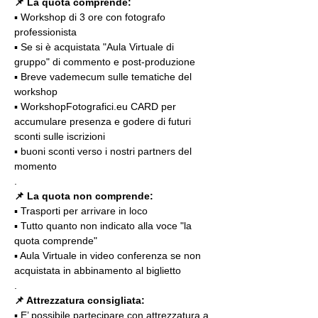
📌 La quota comprende:
▪️ Workshop di 3 ore con fotografo 
professionista
▪️ Se si è acquistata "Aula Virtuale di 
gruppo" di commento e post-produzione
▪️ Breve vademecum sulle tematiche del 
workshop
▪️ WorkshopFotografici.eu CARD per 
accumulare presenza e godere di futuri 
sconti sulle iscrizioni
▪️ buoni sconti verso i nostri partners del 
momento
.
📌 La quota non comprende:
▪️ Trasporti per arrivare in loco
▪️ Tutto quanto non indicato alla voce "la 
quota comprende"
▪️ Aula Virtuale in video conferenza se non 
acquistata in abbinamento al biglietto
.
📌 Attrezzatura consigliata:
▪️ E’ possibile partecipare con attrezzatura a 