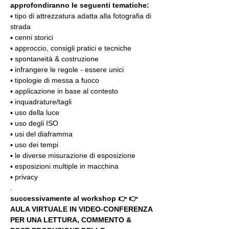
approfondiranno le seguenti tematiche:
▪️ tipo di attrezzatura adatta alla fotografia di 
strada
▪️ cenni storici
▪️ approccio, consigli pratici e tecniche
▪️ spontaneità & costruzione
▪️ infrangere le regole - essere unici
▪️ tipologie di messa a fuoco
▪️ applicazione in base al contesto
▪️ inquadrature/tagli
▪️ uso della luce
▪️ uso degli ISO
▪️ usi del diaframma
▪️ uso dei tempi
▪️ le diverse misurazione di esposizione
▪️ esposizioni multiple in macchina
▪️ privacy
.
successivamente al workshop 👉 👉 
AULA VIRTUALE IN VIDEO-CONFERENZA
PER UNA LETTURA, COMMENTO & 