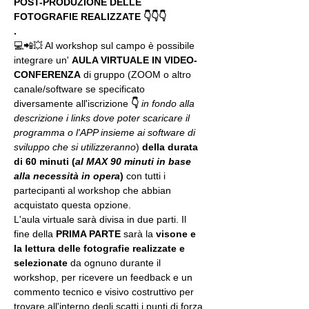
POST-PRODUZIONE DELLE 
FOTOGRAFIE REALIZZATE 👇👇👇
.
💻📲💥 Al workshop sul campo è possibile 
integrare un' 
AULA VIRTUALE IN VIDEO-
CONFERENZA
 di gruppo (ZOOM o altro 
canale/software se specificato 
diversamente all'iscrizione 
👇
in fondo alla 
descrizione i links dove poter scaricare il 
programma o l'APP insieme ai software di 
sviluppo che si utilizzeranno
) 
della durata 
di 60 minuti (
al MAX 90 minuti in base 
alla necessità in opera
) 
con tutti i 
partecipanti al workshop che abbian 
acquistato questa opzione.
L'aula virtuale sarà divisa in due parti. Il 
fine della 
PRIMA PARTE 
sarà la 
visone e 
la lettura delle fotografie realizzate
e 
selezionate
 da ognuno durante il 
workshop, per ricevere un feedback e un 
commento tecnico e visivo costruttivo per 
trovare all'interno degli scatti i punti di forza 