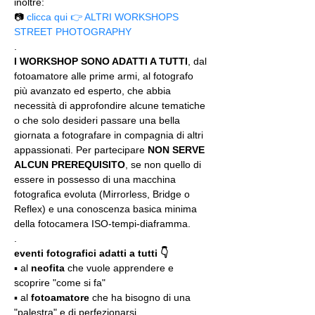
inoltre:
📷 
clicca qui 👉 ALTRI WORKSHOPS 
STREET PHOTOGRAPHY
.
I WORKSHOP SONO ADATTI A TUTTI
, dal 
fotoamatore alle prime armi, al fotografo 
più avanzato ed esperto, che abbia 
necessità di approfondire alcune tematiche 
o che solo desideri passare una bella 
giornata a fotografare in compagnia di altri 
appassionati. Per partecipare 
NON SERVE 
ALCUN PREREQUISITO
, se non quello di 
essere in possesso di una macchina 
fotografica evoluta (Mirrorless, Bridge o 
Reflex) e una conoscenza basica minima 
della fotocamera ISO-tempi-diaframma.
.
eventi fotografici adatti a tutti 👇
▪️ al 
neofita
 che vuole apprendere e 
scoprire "come si fa"
▪️ al 
fotoamatore
 che ha bisogno di una 
"palestra" e di perfezionarsi