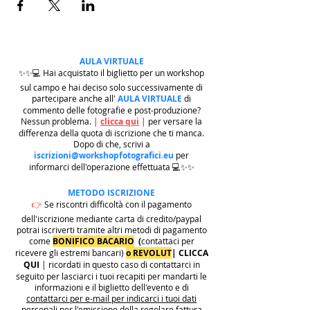
AULA VIRTUALE
✨✨💻 Hai acquistato il biglietto per un workshop
sul campo e hai deciso solo successivamente di
partecipare anche all'
AULA VIRTUALE
di
commento delle fotografie e post-produzione?
Nessun problema.
|
clicca qui
|
per versare la
differenza della quota di iscrizione che ti manca.
Dopo di che, scrivi a
iscrizioni@workshopfotografici.eu
per
informarci dell'operazione effettuata 💻✨✨
METODO ISCRIZIONE
👉
Se riscontri difficoltà con il pagamento
dell'iscrizione mediante carta di credito/paypal
potrai iscriverti tramite altri metodi di pagamento
come
BONIFICO BACARIO
(
contattaci per
ricevere gli estremi bancari)
o REVOLUT
|
CLICCA
QUI
| ricordati in questo caso di contattarci in
seguito per lasciarci i tuoi recapiti per mandarti le
informazioni e il biglietto dell'evento e di
contattarci per e-mail per indicarci i tuoi dati
personali per l'emissione della regolare fattura