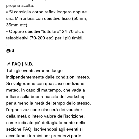
propria scelta.
▪️ Si consiglia corpo reflex leggero oppure 
una Mirrorless con obiettivo fisso (50mm, 
35mm etc).
▪️ Oppure obiettivi “tuttofare” 24-70 etc e 
teleobiettivi (70-200 etc) per i più timidi.
.
📷 ⬇️
.
📌 FAQ | N.B.
Tutti gli eventi avranno luogo 
indipendentemente dalle condizioni meteo. 
Si svolgeranno con qualsiasi condizione 
meteo. In caso di maltempo, che vada a 
influire sulla buona riuscita del workshop 
per almeno la metà del tempo dello stesso, 
l'organizzazzione rilascerà dei voucher 
della metà o intero valore dell'iscrizione, 
come indicato più dettagliatamente nella 
sezione FAQ. Iscrivendosi agli eventi si 
accettano i termini per prendervi parte 