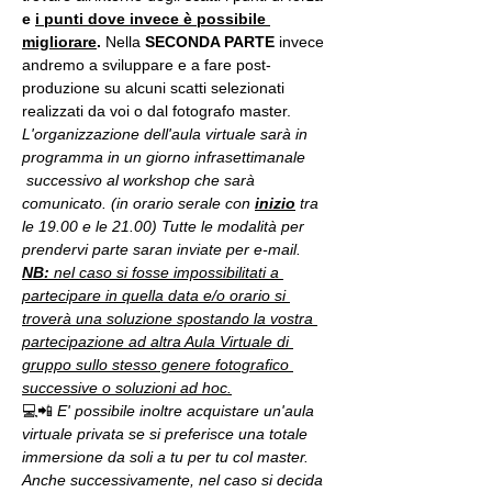
e 
i punti dove invece è possibile 
migliorare
. 
Nella 
SECONDA PARTE 
invece 
andremo a sviluppare e a fare post-
produzione su alcuni scatti selezionati 
realizzati da voi o dal fotografo master.
L'organizzazione dell'aula virtuale sarà in 
programma in un giorno infrasettimanale 
 successivo al workshop che sarà 
comunicato. (in orario serale con 
inizio
 tra 
le 19.00 e le 21.00) Tutte le modalità per 
prendervi parte saran inviate per e-mail.
NB:
 nel caso si fosse impossibilitati a 
partecipare in quella data e/o orario si 
troverà una soluzione spostando la vostra 
partecipazione ad altra Aula Virtuale di 
gruppo sullo stesso genere fotografico 
successive o soluzioni ad hoc.
💻📲 
E' possibile inoltre acquistare un'aula 
virtuale privata se si preferisce una totale 
immersione da soli a tu per tu col master. 
Anche successivamente, nel caso si decida 