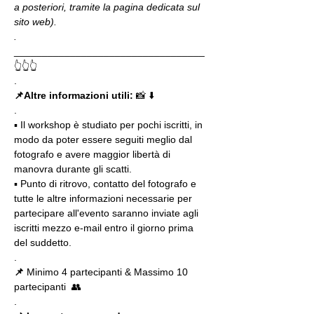
a posteriori, tramite la pagina dedicata sul 
sito web).
.
__________________________________
👆👆👆
.
📌Altre informazioni utili: 
📸 ⬇️
.
▪️ Il workshop è studiato per pochi iscritti, in 
modo da poter essere seguiti meglio dal 
fotografo e avere maggior libertà di 
manovra durante gli scatti.
▪️ Punto di ritrovo, contatto del fotografo e 
tutte le altre informazioni necessarie per 
partecipare all'evento saranno inviate agli 
iscritti mezzo e-mail entro il giorno prima 
del suddetto.
.
📌
 Minimo 4 partecipanti & Massimo 10 
partecipanti  👥
.