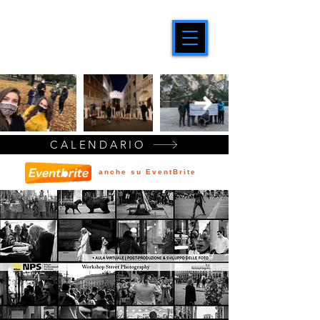
CALENDARIO
anche su EventBrite