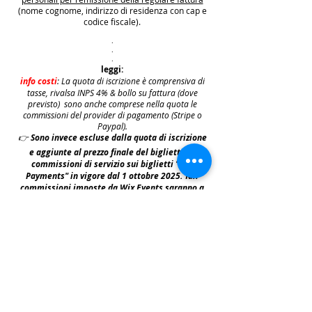
(nome cognome, indirizzo di residenza con cap e
codice fiscale).
.
.
.
leggi:
info costi
: La quota di iscrizione è comprensiva di
tasse, rivalsa INPS 4% & bollo su fattura (dove
previsto) sono anche comprese nella quota le
commissioni del provider di pagamento (Stripe o
Paypal).
👉
S
ono invece escluse dalla quota di iscrizione
e aggiunte al prezzo finale del biglietto le
commissioni di servizio sui biglietti "Wix
Payments" in vigore dal 1 ottobre 2025. Tali
commissioni imposte da Wix Events saranno a
carico del cliente e saranno aggiunte,
addebitate e fatturate separatamente da Wix
.
leggi:
N.B: iscrivendosi agli eventi e acquistando i
biglietti e le prevendite si accettano i termini
per prendervi parte riportati nella | Policy
|
faq & policy | clicca qui per prenderne
visione.