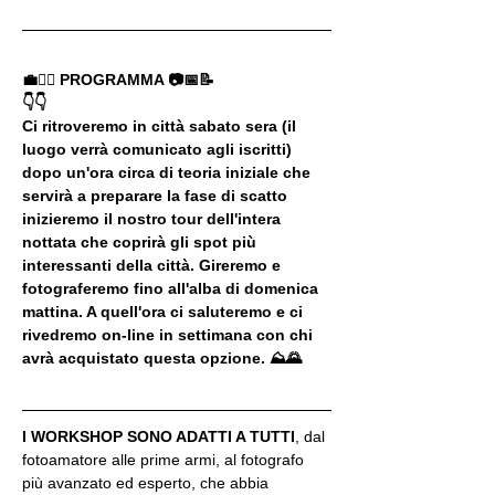
💼🚶‍♂️ PROGRAMMA 📷📅📝
👇👇
Ci ritroveremo in città sabato sera (il 
luogo verrà comunicato agli iscritti) 
dopo un'ora circa di teoria iniziale che 
servirà a preparare la fase di scatto 
inizieremo il nostro tour dell'intera 
nottata che coprirà gli spot più 
interessanti della città. Gireremo e 
fotograferemo fino all'alba di domenica 
mattina. A quell'ora ci saluteremo e ci 
rivedremo on-line in settimana con chi 
avrà acquistato questa opzione. ⛰🌄
I WORKSHOP SONO ADATTI A TUTTI
, dal 
fotoamatore alle prime armi, al fotografo 
più avanzato ed esperto, che abbia 