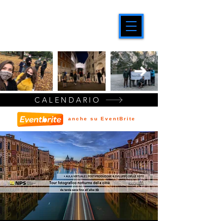
CALENDARIO
anche su EventBrite