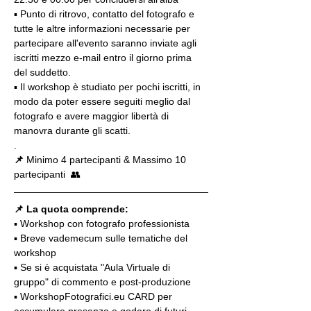
▪️ Punto di ritrovo, contatto del fotografo e 
tutte le altre informazioni necessarie per 
partecipare all'evento saranno inviate agli 
iscritti mezzo e-mail entro il giorno prima 
del suddetto.
▪️ Il workshop è studiato per pochi iscritti, in 
modo da poter essere seguiti meglio dal 
fotografo e avere maggior libertà di 
manovra durante gli scatti.
.
📌
 Minimo 4 partecipanti & Massimo 10 
partecipanti  👥
📌 La quota comprende:
▪️ Workshop con fotografo professionista
▪️ Breve vademecum sulle tematiche del 
workshop
▪️ Se si è acquistata "Aula Virtuale di 
gruppo" di commento e post-produzione
▪️ WorkshopFotografici.eu CARD per 
accumulare presenza e godere di futuri 