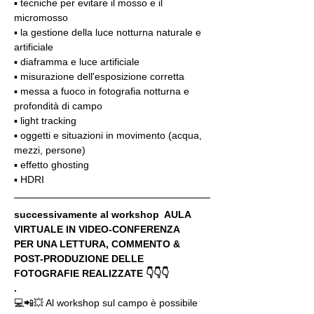
▪️ tecniche per evitare il mosso e il 
micromosso
▪️ la gestione della luce notturna naturale e 
artificiale
▪️ diaframma e luce artificiale
▪️ misurazione dell'esposizione corretta
▪️ messa a fuoco in fotografia notturna e 
profondità di campo
▪️ light tracking
▪️ oggetti e situazioni in movimento (acqua, 
mezzi, persone)
▪️ effetto ghosting
▪️ HDRI
successivamente al workshop  AULA 
VIRTUALE IN VIDEO-CONFERENZA
PER UNA LETTURA, COMMENTO & 
POST-PRODUZIONE DELLE 
FOTOGRAFIE REALIZZATE 👇👇👇
.
💻📲💥 Al workshop sul campo è possibile 