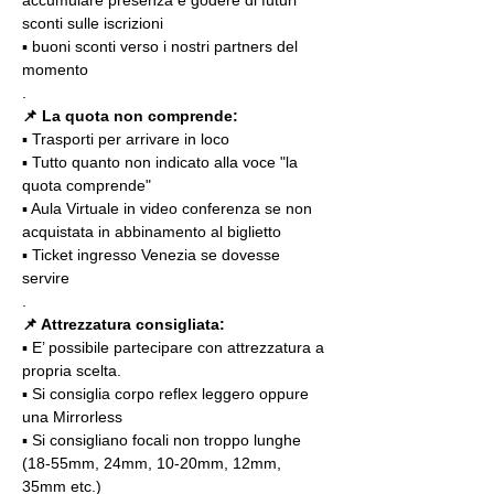
sconti sulle iscrizioni
▪️ buoni sconti verso i nostri partners del 
momento
.
📌 La quota non comprende:
▪️ Trasporti per arrivare in loco
▪️ Tutto quanto non indicato alla voce "la 
quota comprende"
▪️ Aula Virtuale in video conferenza se non 
acquistata in abbinamento al biglietto
▪️ Ticket ingresso Venezia se dovesse 
servire
.
📌 Attrezzatura consigliata:
▪️ E’ possibile partecipare con attrezzatura a 
propria scelta.
▪️ Si consiglia corpo reflex leggero oppure 
una Mirrorless
▪️ Si consigliano focali non troppo lunghe 
(18-55mm, 24mm, 10-20mm, 12mm, 
35mm etc.)