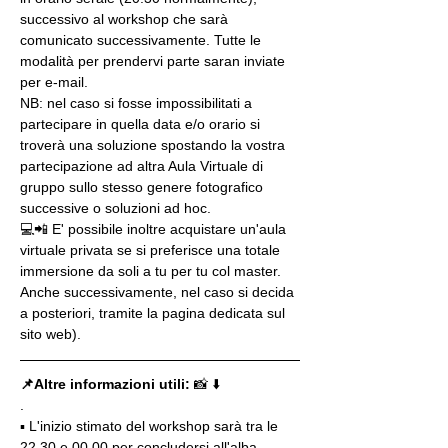
successivo al workshop che sarà 
comunicato successivamente. Tutte le 
modalità per prendervi parte saran inviate 
per e-mail.
NB: nel caso si fosse impossibilitati a 
partecipare in quella data e/o orario si 
troverà una soluzione spostando la vostra 
partecipazione ad altra Aula Virtuale di 
gruppo sullo stesso genere fotografico 
successive o soluzioni ad hoc.
💻📲 E' possibile inoltre acquistare un'aula 
virtuale privata se si preferisce una totale 
immersione da soli a tu per tu col master. 
Anche successivamente, nel caso si decida 
a posteriori, tramite la pagina dedicata sul 
sito web).
📌Altre informazioni utili: 
📸 ⬇️
.
▪️ L'inizio stimato del workshop sarà tra le 
22.30 e 00.00 per concludersi all'alba