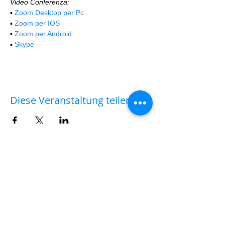
Video Conferenza:
▪️ 
Zoom Desktop per Pc
▪️ 
Zoom per IOS
▪️ 
Zoom per Android
▪️ 
Skype
Diese Veranstaltung teilen
AULA VIRTUALE
✨✨💻 Hai acquistato il biglietto per un workshop
sul campo e hai deciso solo successivamente di
partecipare anche all'
AULA VIRTUALE
di
commento delle fotografie e post-produzione?
Nessun problema.
|
clicca qui
|
per versare la
differenza della quota di iscrizione che ti manca.
Dopo di che, scrivi a