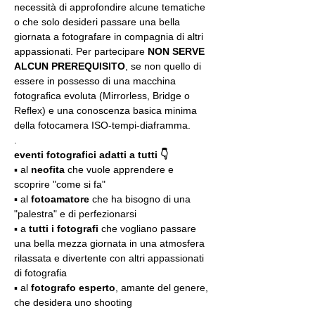
necessità di approfondire alcune tematiche 
o che solo desideri passare una bella 
giornata a fotografare in compagnia di altri 
appassionati. Per partecipare 
NON SERVE 
ALCUN PREREQUISITO
, se non quello di 
essere in possesso di una macchina 
fotografica evoluta (Mirrorless, Bridge o 
Reflex) e una conoscenza basica minima 
della fotocamera ISO-tempi-diaframma.
.
eventi fotografici adatti a tutti 👇
▪️ al 
neofita
 che vuole apprendere e 
scoprire "come si fa"
▪️ al 
fotoamatore
 che ha bisogno di una 
"palestra" e di perfezionarsi
▪️ a 
tutti i fotografi
 che vogliano passare 
una bella mezza giornata in una atmosfera 
rilassata e divertente con altri appassionati 
di fotografia
▪️ al 
fotografo esperto
, amante del genere, 
che desidera uno shooting