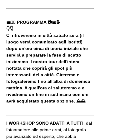
💼🚶‍♂️ PROGRAMMA 📷📅📝
👇👇
Ci ritroveremo in città sabato sera (il 
luogo verrà comunicato agli iscritti) 
dopo un'ora circa di teoria iniziale che 
servirà a preparare la fase di scatto 
inizieremo il nostro tour dell'intera 
nottata che coprirà gli spot più 
interessanti della città. Gireremo e 
fotograferemo fino all'alba di domenica 
mattina. A quell'ora ci saluteremo e ci 
rivedremo on-line in settimana con chi 
avrà acquistato questa opzione. ⛰🌄
I WORKSHOP SONO ADATTI A TUTTI
, dal 
fotoamatore alle prime armi, al fotografo 
più avanzato ed esperto, che abbia 