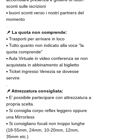
sconti sulle iscrizioni
▪️ buoni sconti verso i nostri partners del 
momento
.
📌 La quota non comprende:
▪️ Trasporti per arrivare in loco
▪️ Tutto quanto non indicato alla voce "la 
quota comprende"
▪️ Aula Virtuale in video conferenza se non 
acquistata in abbinamento al biglietto
▪️ Ticket ingresso Venezia se dovesse 
servire
.
📌 Attrezzatura consigliata:
▪️ E’ possibile partecipare con attrezzatura a 
propria scelta.
▪️ Si consiglia corpo reflex leggero oppure 
una Mirrorless
▪️ Si consigliano focali non troppo lunghe 
(18-55mm, 24mm, 10-20mm, 12mm, 
35mm etc.)