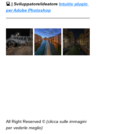
💻
 | Sviluppatore/ideatore 
Intuitiv plugin 
per Adobe Photoshop
All Right Reserved ©️ 
(clicca sulle immagini 
per vederle meglio)