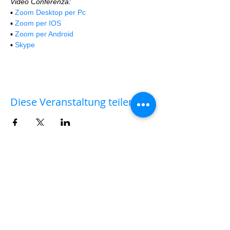
Video Conferenza:
▪️ 
Zoom Desktop per Pc
▪️ 
Zoom per IOS
▪️ 
Zoom per Android
▪️ 
Skype
Diese Veranstaltung teilen
AULA VIRTUALE
✨✨💻 Hai acquistato il biglietto per un workshop
sul campo e hai deciso solo successivamente di
partecipare anche all'
AULA VIRTUALE
di
commento delle fotografie e post-produzione?
Nessun problema.
|
clicca qui
|
per versare la
differenza della quota di iscrizione che ti manca.
Dopo di che, scrivi a