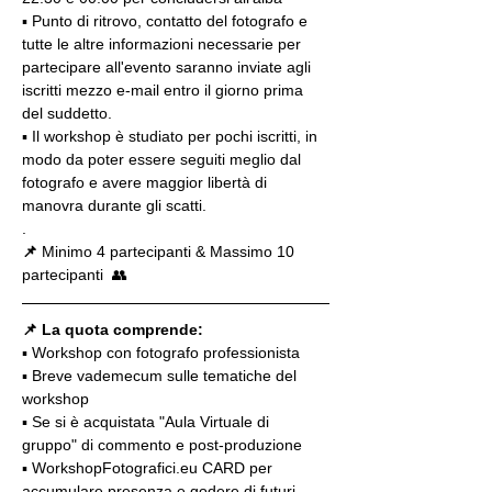
▪️ Punto di ritrovo, contatto del fotografo e 
tutte le altre informazioni necessarie per 
partecipare all'evento saranno inviate agli 
iscritti mezzo e-mail entro il giorno prima 
del suddetto.
▪️ Il workshop è studiato per pochi iscritti, in 
modo da poter essere seguiti meglio dal 
fotografo e avere maggior libertà di 
manovra durante gli scatti.
.
📌
 Minimo 4 partecipanti & Massimo 10 
partecipanti  👥
📌 La quota comprende:
▪️ Workshop con fotografo professionista
▪️ Breve vademecum sulle tematiche del 
workshop
▪️ Se si è acquistata "Aula Virtuale di 
gruppo" di commento e post-produzione
▪️ WorkshopFotografici.eu CARD per 
accumulare presenza e godere di futuri 