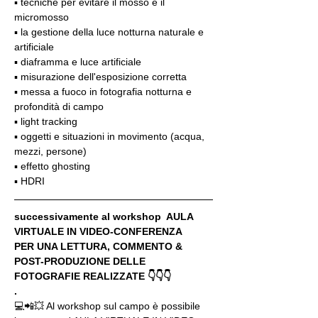
▪️ tecniche per evitare il mosso e il 
micromosso
▪️ la gestione della luce notturna naturale e 
artificiale
▪️ diaframma e luce artificiale
▪️ misurazione dell'esposizione corretta
▪️ messa a fuoco in fotografia notturna e 
profondità di campo
▪️ light tracking
▪️ oggetti e situazioni in movimento (acqua, 
mezzi, persone)
▪️ effetto ghosting
▪️ HDRI
successivamente al workshop  AULA 
VIRTUALE IN VIDEO-CONFERENZA
PER UNA LETTURA, COMMENTO & 
POST-PRODUZIONE DELLE 
FOTOGRAFIE REALIZZATE 👇👇👇
.
💻📲💥 Al workshop sul campo è possibile 