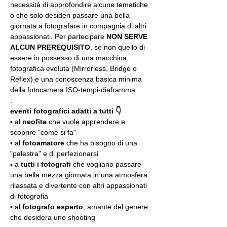
necessità di approfondire alcune tematiche 
o che solo desideri passare una bella 
giornata a fotografare in compagnia di altri 
appassionati. Per partecipare 
NON SERVE 
ALCUN PREREQUISITO
, se non quello di 
essere in possesso di una macchina 
fotografica evoluta (Mirrorless, Bridge o 
Reflex) e una conoscenza basica minima 
della fotocamera ISO-tempi-diaframma.
.
eventi fotografici adatti a tutti 👇
▪️ al 
neofita
 che vuole apprendere e 
scoprire "come si fa"
▪️ al 
fotoamatore
 che ha bisogno di una 
"palestra" e di perfezionarsi
▪️ a 
tutti i fotografi
 che vogliano passare 
una bella mezza giornata in una atmosfera 
rilassata e divertente con altri appassionati 
di fotografia
▪️ al 
fotografo esperto
, amante del genere, 
che desidera uno shooting