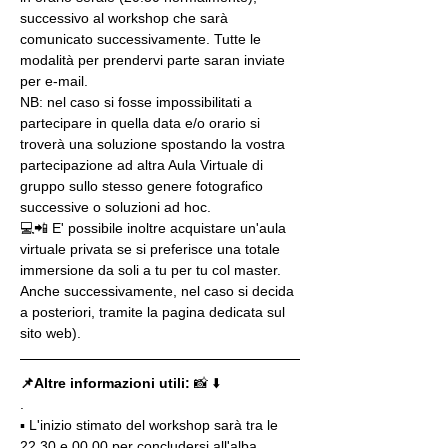
successivo al workshop che sarà 
comunicato successivamente. Tutte le 
modalità per prendervi parte saran inviate 
per e-mail.
NB: nel caso si fosse impossibilitati a 
partecipare in quella data e/o orario si 
troverà una soluzione spostando la vostra 
partecipazione ad altra Aula Virtuale di 
gruppo sullo stesso genere fotografico 
successive o soluzioni ad hoc.
💻📲 E' possibile inoltre acquistare un'aula 
virtuale privata se si preferisce una totale 
immersione da soli a tu per tu col master. 
Anche successivamente, nel caso si decida 
a posteriori, tramite la pagina dedicata sul 
sito web).
📌Altre informazioni utili: 
📸 ⬇️
.
▪️ L'inizio stimato del workshop sarà tra le 
22.30 e 00.00 per concludersi all'alba