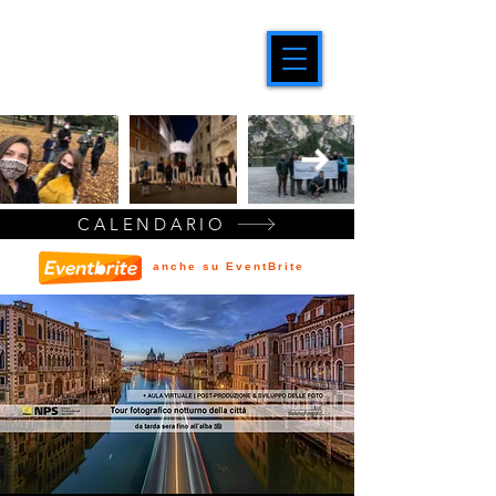
CALENDARIO
anche su EventBrite