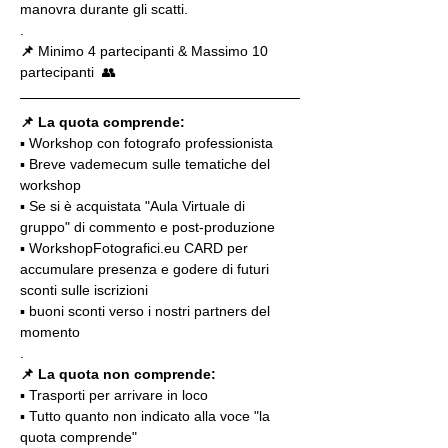
manovra durante gli scatti.
.
📌
 Minimo 4 partecipanti & Massimo 10 
partecipanti  👥
📌 La quota comprende:
▪️ Workshop con fotografo professionista
▪️ Breve vademecum sulle tematiche del 
workshop
▪️ Se si è acquistata "Aula Virtuale di 
gruppo" di commento e post-produzione
▪️ WorkshopFotografici.eu CARD per 
accumulare presenza e godere di futuri 
sconti sulle iscrizioni
▪️ buoni sconti verso i nostri partners del 
momento
.
📌 La quota non comprende:
▪️ Trasporti per arrivare in loco
▪️ Tutto quanto non indicato alla voce "la 
quota comprende"