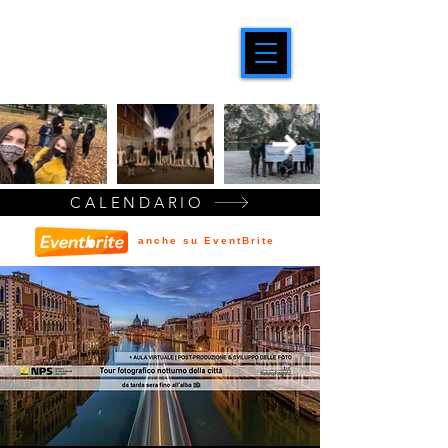
CALENDARIO
anche su EventBrite