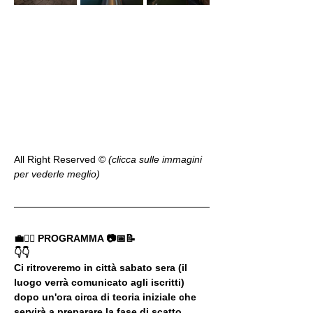
All Right Reserved ©️ 
(clicca sulle immagini 
per vederle meglio)
💼🚶‍♂️ PROGRAMMA 📷📅📝
👇👇
Ci ritroveremo in città sabato sera (il 
luogo verrà comunicato agli iscritti) 
dopo un'ora circa di teoria iniziale che 
servirà a preparare la fase di scatto 