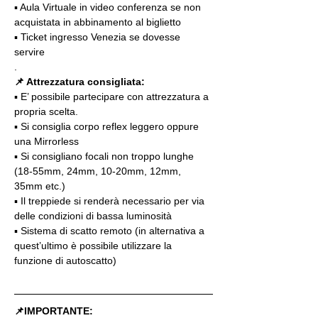
▪️ Aula Virtuale in video conferenza se non 
acquistata in abbinamento al biglietto
▪️ Ticket ingresso Venezia se dovesse 
servire
.
📌 Attrezzatura consigliata:
▪️ E’ possibile partecipare con attrezzatura a 
propria scelta.
▪️ Si consiglia corpo reflex leggero oppure 
una Mirrorless
▪️ Si consigliano focali non troppo lunghe 
(18-55mm, 24mm, 10-20mm, 12mm, 
35mm etc.)
▪️ Il treppiede si renderà necessario per via 
delle condizioni di bassa luminosità
▪️ Sistema di scatto remoto (in alternativa a 
quest’ultimo è possibile utilizzare la 
funzione di autoscatto)
📌IMPORTANTE: 