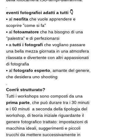
.
eventi fotografici adatti a tutti 👇
▪️ al 
neofita
 che vuole apprendere e 
scoprire "come si fa"
▪️ al 
fotoamatore
 che ha bisogno di una 
"palestra" e di perfezionarsi
▪️ a 
tutti i fotografi
 che vogliano passare 
una bella mezza giornata in una atmosfera 
rilassata e divertente con altri appassionati 
di fotografia
▪️ al 
fotografo esperto
, amante del genere, 
che desidera uno shooting
.
Com'è strutturato?
Tutti i workshops sono composti da una 
prima parte
, che può durare tra i 30 minuti 
e i 60 minuti  a seconda della tipologia del 
workshop, di teoria iniziale riguardante il 
genere fotografico trattato: impostazioni di 
macchina ideali, suggerimenti e piccoli 
trucchi da mettere successivamente in 