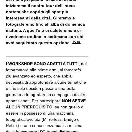
inizieremo il nostro tour dell'intera 
nottata che coprirà gli spot più 
interessanti della città. Gireremo e 
fotograferemo fino all'alba di domenica 
mattina. A quell'ora ci saluteremo e ci 
rivedremo on-line in settimana con chi 
avrà acquistato questa opzione. ⛰🌄
I WORKSHOP SONO ADATTI A TUTTI
, dal 
fotoamatore alle prime armi, al fotografo 
più avanzato ed esperto, che abbia 
necessità di approfondire alcune tematiche 
o che solo desideri passare una bella 
giornata a fotografare in compagnia di altri 
appassionati. Per partecipare 
NON SERVE 
ALCUN PREREQUISITO
, se non quello di 
essere in possesso di una macchina 
fotografica evoluta (Mirrorless, Bridge o 
Reflex) e una conoscenza basica minima 
della fotocamera ISO-tempi-diaframma.